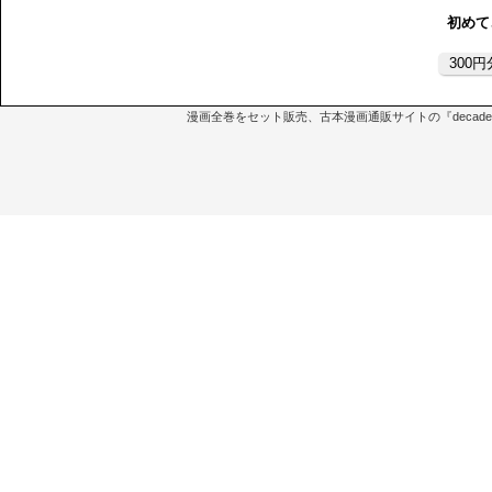
初めて
漫画全巻をセット販売、古本漫画通販サイトの『decadev