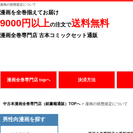
漫画の状態規定について
漫画を全巻揃えてお届け
9000円以上
送料無料
の注文で
漫画全巻専門店 古本コミックセット通販
ありがとうございます！
お好みの決済で漫画購入
漫画全巻専門店 topへ
決済方法
中古本漫画全巻専門店（紙書籍通販）TOPへ
>
漫画の状態規定について
男性向漫画を探す