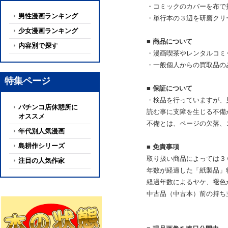
・コミックのカバーを布で
男性漫画ランキング
・単行本の３辺を研磨クリ
少女漫画ランキング
■ 商品について
内容別で探す
・漫画喫茶やレンタルコミ
・一般個人からの買取品の
特集ページ
■ 保証について
・検品を行っていますが、
パチンコ店休憩所に
読む事に支障を生じる不備
オススメ
不備とは、ページの欠落、
年代別人気漫画
島耕作シリーズ
■ 免責事項
取り扱い商品によっては３
注目の人気作家
年数が経過した「紙製品」
経過年数によるヤケ、褪色
中古品（中古本）前の持ち