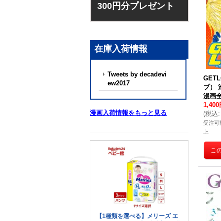
300円分プレゼント
在庫入荷情報
Tweets by decadevi
GET
ew2017
ブ） 
漫画
1,40
漫画入荷情報をもっと見る
(
税込
:
受注可
上