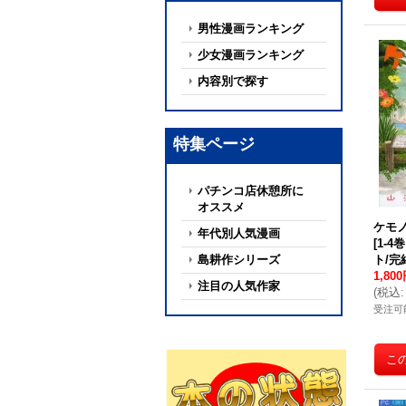
男性漫画ランキング
少女漫画ランキング
内容別で探す
特集ページ
パチンコ店休憩所に
オススメ
ケモ
年代別人気漫画
[
1-4
島耕作シリーズ
ト/完
1,80
注目の人気作家
(
税込
:
受注可