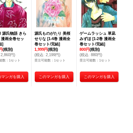
JI 源氏物語 きら
源氏ものがたり 美桜
ゲームラッシュ 草凪
巻 漫画全巻セッ
せりな
[
1-4巻 漫画全
みずほ
[
1-2巻 漫画全
結
]
巻セット/完結
]
巻セット/完結
]
0円
(税別)
1,999円
(税別)
800円
(税別)
2,860円
)
(
税込
:
2,199円
)
(
税込
:
880円
)
能数：1セット
受注可能数：1セット
受注可能数：1セット