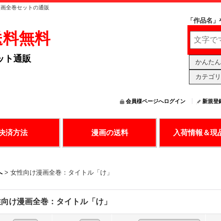
漫画全巻セットの通販
「作品名」
送料無料
ット通販
かんたん
カテゴリ
会員様ページへログイン
新規登
の決済で漫画購入
送料無料アリ
日々更新中
決済方法
漫画の送料
入荷情報＆現
へ
>
女性向け漫画全巻：タイトル「け」
性向け漫画全巻：タイトル「け」