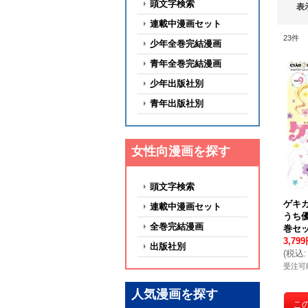
頭文字検索
表
連載中漫画セット
23
件
少年全巻完結漫画
青年全巻完結漫画
少年出版社別
青年出版社別
女性向漫画を探す
頭文字検索
ゲキ
連載中漫画セット
うち
全巻完結漫画
巻セッ
3,79
出版社別
(
税込
:
受注可
人気漫画を探す