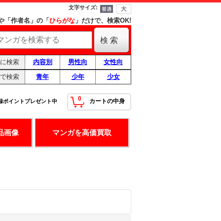
文字サイズ
:
や「作者名」の「
ひらがな
」だけで、検索OK!
に検索
内容別
男性向
女性向
で検索
青年
少年
少女
0
カートの中身
録ポイントプレゼント中
！
最高の条件です！
品画像
マンガを高価買取