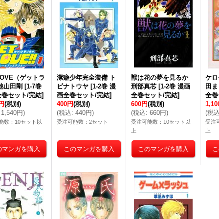
LOVE（ゲットラ
潔癖少年完全装備 ト
獣は花の夢を見るか
ケロ
池山田剛
[
1-7巻
ビナトウヤ
[
1-2巻 漫
刑部真芯
[
1-2巻 漫画
田ま
全巻セット/完結
]
画全巻セット/完結
]
全巻セット/完結
]
全巻
0円
(税別)
400円
(税別)
600円
(税別)
1,1
1,540円
)
(
税込
:
440円
)
(
税込
:
660円
)
(
税
能数：10セット以
受注可能数：2セット
受注可能数：10セット以
受注
上
上