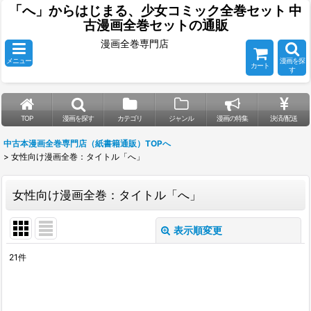
「へ」からはじまる、少女コミック全巻セット 中
古漫画全巻セットの通販
漫画全巻専門店
メニュー
漫画を探
カート
す
TOP
漫画を探す
カテゴリ
ジャンル
漫画の特集
決済/配送
中古本漫画全巻専門店（紙書籍通販）TOPへ
>
女性向け漫画全巻：タイトル「へ」
女性向け漫画全巻：タイトル「へ」
表示順変更
閉じる
21
件
表示数
:
並び順
: