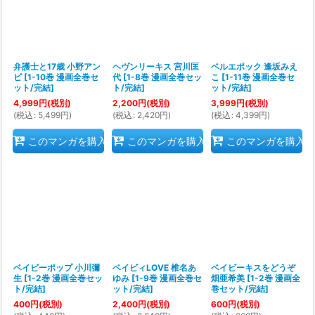
絞り込む
弁護士と17歳 小野アン
ヘヴンリーキス 宮川匡
ベルエポック 逢坂みえ
ビ
[
1-10巻 漫画全巻セ
代
[
1-8巻 漫画全巻セッ
こ
[
1-11巻 漫画全巻セ
ット/完結
]
ト/完結
]
ット/完結
]
4,999
円
(税別)
2,200
円
(税別)
3,999
円
(税別)
(
税込
:
5,499
円
)
(
税込
:
2,420
円
)
(
税込
:
4,399
円
)
このマンガを購入
このマンガを購入
このマンガを購入
ベイビーポップ 小川彌
ベイビィLOVE 椎名あ
ベイビーキスをどうぞ
生
[
1-2巻 漫画全巻セッ
ゆみ
[
1-9巻 漫画全巻セ
畑亜希美
[
1-2巻 漫画全
ト/完結
]
ット/完結
]
巻セット/完結
]
400
円
(税別)
2,400
円
(税別)
600
円
(税別)