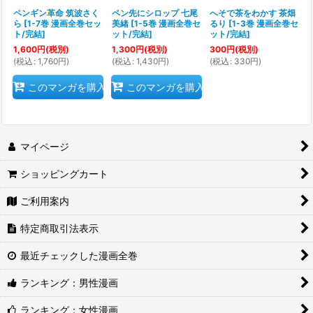
ペンギン革命 筑波さく
ペン先にシロップ 七尾
へそで茶をわかす 茶畑
ら
[
1-7巻 漫画全巻セッ
美緒
[
1-5巻 漫画全巻セ
るり
[
1-3巻 漫画全巻セ
ト/完結
]
ット/完結
]
ット/完結
]
1,600
円
(税別)
1,300
円
(税別)
300
円
(税別)
(
税込
:
1,760
円
)
(
税込
:
1,430
円
)
(
税込
:
330
円
)
このマンガを購入
このマンガを購入
マイページ
ショッピングカート
ご利用案内
特定商取引法表示
最近チェックした漫画全巻
ランキング：男性漫画
ランキング：女性漫画