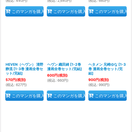
(
税込
:
440
円
)
(
税込
:
2,640
円
)
(
税込
:
660
円
)
このマンガを購入
このマンガを購入
このマンガを購入
HEVEN（ヘヴン） 清野
ヘヴン 織田綺
[
1-2巻
ヘタメン 兄崎ゆな
[
1-3
静流
[
1-3巻 漫画全巻セ
漫画全巻セット/完結
]
巻 漫画全巻セット/完
ット/完結
]
結
]
600
円
(税別)
570
円
(税別)
900
円
(税別)
(
税込
:
660
円
)
(
税込
:
627
円
)
(
税込
:
990
円
)
このマンガを購入
このマンガを購入
このマンガを購入