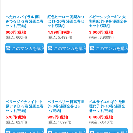
へたれスパイラル 藤井
紅色ヒーロー 高梨みつ
ベビーシッターギン 大
みつる
[
1-2巻 漫画全巻
ば
[
1-20巻 漫画全巻セ
和和紀
[
1-9巻 漫画全巻
セット/完結
]
ット/完結
]
セット/完結
]
600
円
(税別)
4,999
円
(税別)
3,600
円
(税別)
(
税込
:
660
円
)
(
税込
:
5,499
円
)
(
税込
:
3,960
円
)
このマンガを購入
このマンガを購入
このマンガを購入
ベリーダイナマイト 中
ベリーベリー 日高万里
ベルサイユのばら 池田
原アヤ
[
1-3巻 漫画全巻
[
1-3巻 漫画全巻セッ
理代子
[
1-10巻 漫画全
セット/完結
]
ト/完結
]
巻セット/完結
]
570
円
(税別)
999
円
(税別)
6,400
円
(税別)
(
税込
:
627
円
)
(
税込
:
1,099
円
)
(
税込
:
7,040
円
)