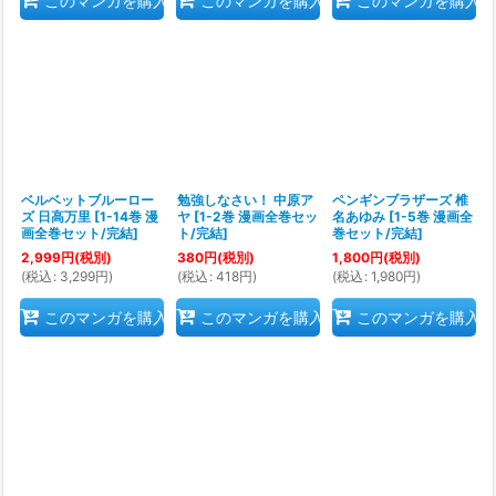
このマンガを購入
このマンガを購入
このマンガを購入
ベルベットブルーロー
勉強しなさい！ 中原ア
ペンギンブラザーズ 椎
ズ 日高万里
[
1-14巻 漫
ヤ
[
1-2巻 漫画全巻セッ
名あゆみ
[
1-5巻 漫画全
画全巻セット/完結
]
ト/完結
]
巻セット/完結
]
2,999
円
(税別)
380
円
(税別)
1,800
円
(税別)
(
税込
:
3,299
円
)
(
税込
:
418
円
)
(
税込
:
1,980
円
)
このマンガを購入
このマンガを購入
このマンガを購入