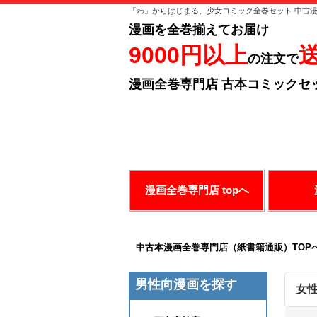
「わ」からはじまる、少女コミック全巻セット 中古
漫画を全巻揃えてお届け
9000円以上
の注文で
漫画全巻専門店 古本コミックセ
ありがとうございます！
お好み
漫画全巻専門店 topへ
中古本漫画全巻専門店（紙書籍通販）TOP
男性向漫画を探す
女