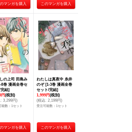
しの上司 田島み
わたしは真夜中 糸井
1-8巻 漫画全巻セ
のぞ
[
1-3巻 漫画全巻
/完結
]
セット/完結
]
99円
(税別)
1,999円
(税別)
込
:
3,299円
)
(
税込
:
2,199円
)
可能数：1セット
受注可能数：1セット