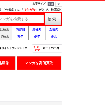
文字サイズ
:
や「作者名」の「
ひらがな
」だけで、検索OK!
に検索
内容別
男性向
女性向
で検索
青年
少年
少女
0
カートの中身
録ポイントプレゼント中
！
最高の条件です！
品画像
マンガを高価買取