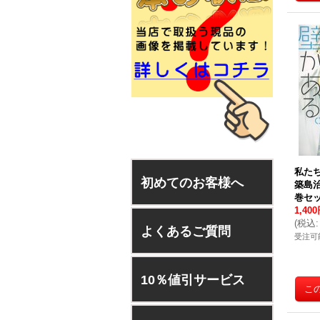
私た
初めてのお客様へ
築島
巻セッ
1,40
(
税込
:
よくあるご質問
受注可
10％値引サービス