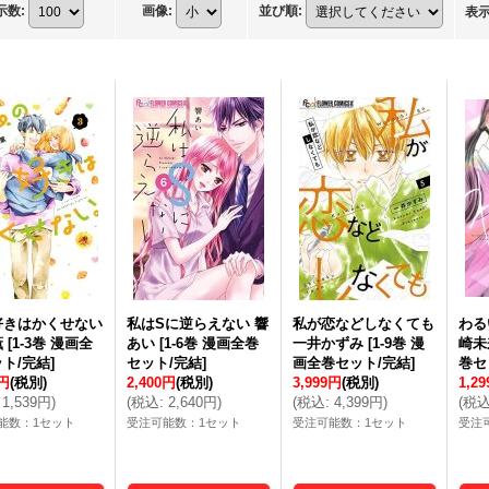
示数
:
画像
:
並び順
:
表
好きはかくせない
私はSに逆らえない 響
私が恋などしなくても
わる
薫
[
1-3巻 漫画全
あい
[
1-6巻 漫画全巻
一井かずみ
[
1-9巻 漫
崎未
ト/完結
]
セット/完結
]
画全巻セット/完結
]
巻セ
9円
(税別)
2,400円
(税別)
3,999円
(税別)
1,2
1,539円
)
(
税込
:
2,640円
)
(
税込
:
4,399円
)
(
税
能数：1セット
受注可能数：1セット
受注可能数：1セット
受注