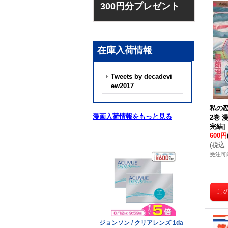
300円分プレゼント
在庫入荷情報
Tweets by decadevi
ew2017
私の恋
漫画入荷情報をもっと見る
2巻 
完結
]
600円
(
税込
:
受注可