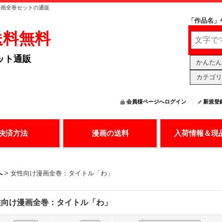
漫画全巻セットの通販
「作品名」
送料無料
ット通販
かんたん
カテゴリ
会員様ページへログイン
新規登
の決済で漫画購入
送料無料アリ
日々更新中
決済方法
漫画の送料
入荷情報＆現
へ
>
女性向け漫画全巻：タイトル「わ」
性向け漫画全巻：タイトル「わ」