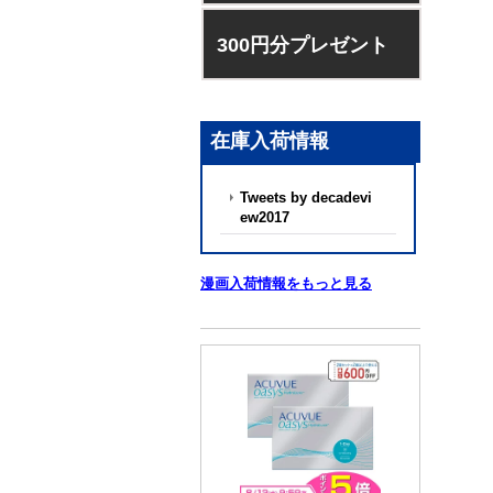
300円分プレゼント
在庫入荷情報
Tweets by decadevi
ew2017
漫画入荷情報をもっと見る