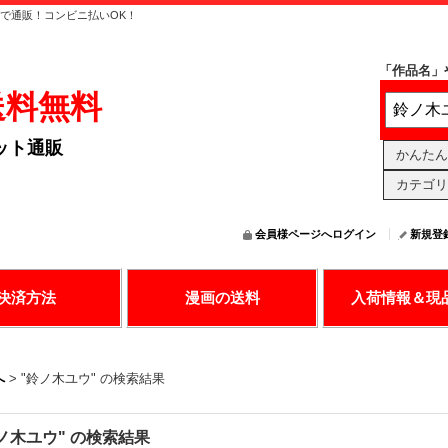
安で通販！コンビニ払いOK！
「作品名」
送料無料
ット通販
かんたん
カテゴリ
会員様ページへログイン
新規登
の決済で漫画購入
送料無料アリ
日々更新中
決済方法
漫画の送料
入荷情報＆現
へ
>
"鈴ノ木ユウ"
の
検索結果
ノ木ユウ"
の
検索結果