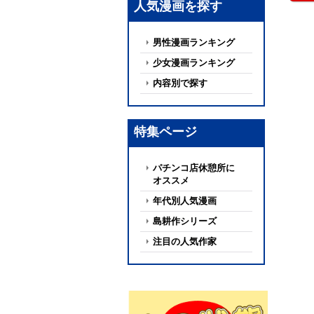
人気漫画を探す
男性漫画ランキング
少女漫画ランキング
内容別で探す
特集ページ
パチンコ店休憩所に
オススメ
年代別人気漫画
島耕作シリーズ
注目の人気作家