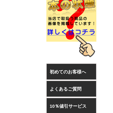
初めてのお客様へ
よくあるご質問
10％値引サービス