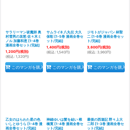
サラリーマン祓魔師 奥
サムライ8 八丸伝 大久
ジモトがジャパン 林聖
村雪男の哀愁 佐々木ミ
保彰
[
1-5巻 漫画全巻セ
二
[
1-6巻 漫画全巻セッ
ノル 加藤和恵
[
1-4巻
ット/完結
]
ト/完結
]
漫画全巻セット/完結
]
1,400
円
(税別)
3,600
円
(税別)
1,200
円
(税別)
(
税込
:
1,540
円
)
(
税込
:
3,960
円
)
(
税込
:
1,320
円
)
このマンガを購入
このマンガを購入
このマンガを購入
乙女のはらわた星の色
神緒ゆいは髪を結い 椎
最後の西遊記 野々上大
いしとゆうら
[
1-4巻 漫
橋寛
[
1-4巻 漫画全巻セ
二郎
[
1-3巻 漫画全巻セ
画全巻セット/完結
]
ット/完結
]
ット/完結
]