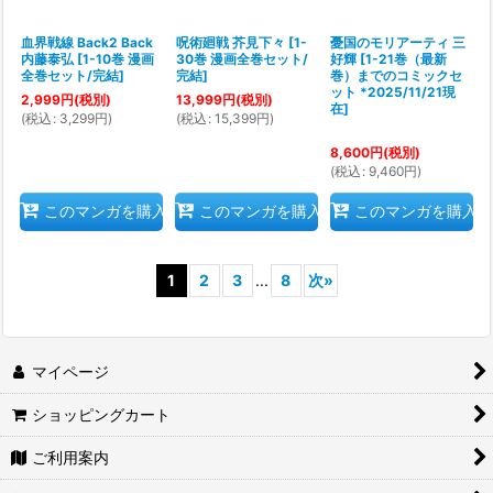
血界戦線 Back2 Back
呪術廻戦 芥見下々
[
1-
憂国のモリアーティ 三
内藤泰弘
[
1-10巻 漫画
30巻 漫画全巻セット/
好輝
[
1-21巻（最新
全巻セット/完結
]
完結
]
巻）までのコミックセ
ット *2025/11/21現
2,999
円
(税別)
13,999
円
(税別)
在
]
(
税込
:
3,299
円
)
(
税込
:
15,399
円
)
8,600
円
(税別)
(
税込
:
9,460
円
)
このマンガを購入
このマンガを購入
このマンガを購入
1
2
3
...
8
次
»
マイページ
ショッピングカート
ご利用案内