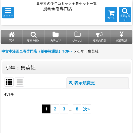
集英社の少年コミック全巻セット一覧
漫画全巻専門店
メニュー
漫画を探
カート
す
TOP
漫画を探す
カテゴリ
ジャンル
漫画の特集
決済/配送
中古本漫画全巻専門店（紙書籍通販）TOPへ
>
少年：集英社
少年：集英社
表示順変更
閉じる
451
件
表示数
:
1
2
3
...
8
次
»
並び順
:
絞り込む