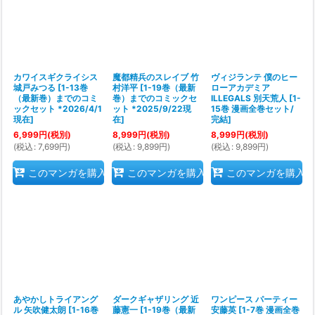
カワイスギクライシス
魔都精兵のスレイブ 竹
ヴィジランテ 僕のヒー
城戸みつる
[
1-13巻
村洋平
[
1-19巻（最新
ローアカデミア
（最新巻）までのコミ
巻）までのコミックセ
ILLEGALS 別天荒人
[
1-
ックセット *2026/4/1
ット *2025/9/22現
15巻 漫画全巻セット/
現在
]
在
]
完結
]
6,999
円
(税別)
8,999
円
(税別)
8,999
円
(税別)
(
税込
:
7,699
円
)
(
税込
:
9,899
円
)
(
税込
:
9,899
円
)
このマンガを購入
このマンガを購入
このマンガを購入
あやかしトライアング
ダークギャザリング 近
ワンピース パーティー
ル 矢吹健太朗
[
1-16巻
藤憲一
[
1-19巻（最新
安藤英
[
1-7巻 漫画全巻