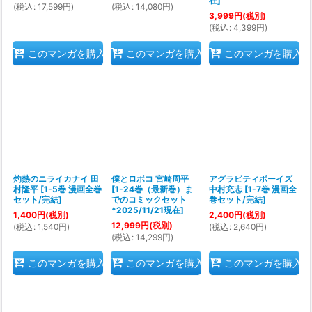
在
]
(
税込
:
17,599
円
)
(
税込
:
14,080
円
)
3,999
円
(税別)
(
税込
:
4,399
円
)
このマンガを購入
このマンガを購入
このマンガを購入
灼熱のニライカナイ 田
僕とロボコ 宮崎周平
アグラビティボーイズ
村隆平
[
1-5巻 漫画全巻
[
1-24巻（最新巻）ま
中村充志
[
1-7巻 漫画全
セット/完結
]
でのコミックセット
巻セット/完結
]
*2025/11/21現在
]
1,400
円
(税別)
2,400
円
(税別)
12,999
円
(税別)
(
税込
:
1,540
円
)
(
税込
:
2,640
円
)
(
税込
:
14,299
円
)
このマンガを購入
このマンガを購入
このマンガを購入