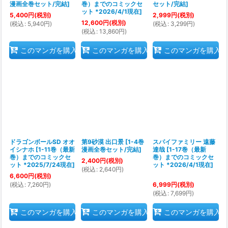
漫画全巻セット/完結
]
巻）までのコミックセ
セット/完結
]
ット *2026/4/1現在
]
5,400
円
(税別)
2,999
円
(税別)
12,600
円
(税別)
(
税込
:
5,940
円
)
(
税込
:
3,299
円
)
(
税込
:
13,860
円
)
このマンガを購入
このマンガを購入
このマンガを購入
ドラゴンボールSD オオ
第9砂漠 出口景
[
1-4巻
スパイファミリー 遠藤
イシナホ
[
1-11巻（最新
漫画全巻セット/完結
]
達哉
[
1-17巻（最新
巻）までのコミックセ
巻）までのコミックセ
2,400
円
(税別)
ット *2025/7/24現在
]
ット *2026/4/1現在
]
(
税込
:
2,640
円
)
6,600
円
(税別)
(
税込
:
7,260
円
)
6,999
円
(税別)
(
税込
:
7,699
円
)
このマンガを購入
このマンガを購入
このマンガを購入