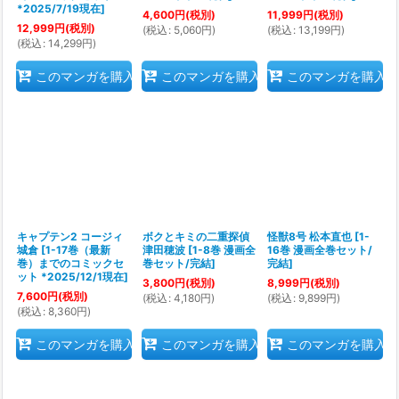
*2025/7/19現在
]
4,600
円
(税別)
11,999
円
(税別)
12,999
円
(税別)
(
税込
:
5,060
円
)
(
税込
:
13,199
円
)
(
税込
:
14,299
円
)
このマンガを購入
このマンガを購入
このマンガを購入
キャプテン2 コージィ
ボクとキミの二重探偵
怪獣8号 松本直也
[
1-
城倉
[
1-17巻（最新
津田穂波
[
1-8巻 漫画全
16巻 漫画全巻セット/
巻）までのコミックセ
巻セット/完結
]
完結
]
ット *2025/12/1現在
]
3,800
円
(税別)
8,999
円
(税別)
7,600
円
(税別)
(
税込
:
4,180
円
)
(
税込
:
9,899
円
)
(
税込
:
8,360
円
)
このマンガを購入
このマンガを購入
このマンガを購入