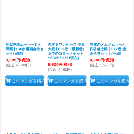
地獄先生ぬーべーS 岡
恋するワンピース 伊原
悪魔のメムメムちゃん
野剛
[
1-4巻 漫画全巻セ
大貴
[
1-11巻（最新巻）
四谷啓太郎
[
1-12巻 漫
ット/完結
]
までのコミックセット
画全巻セット/完結
]
*2025/11/21現在
]
3,999
円
(税別)
4,800
円
(税別)
5,600
円
(税別)
(
税込
:
4,399
円
)
(
税込
:
5,280
円
)
(
税込
:
6,160
円
)
このマンガを購入
このマンガを購入
このマンガを購入