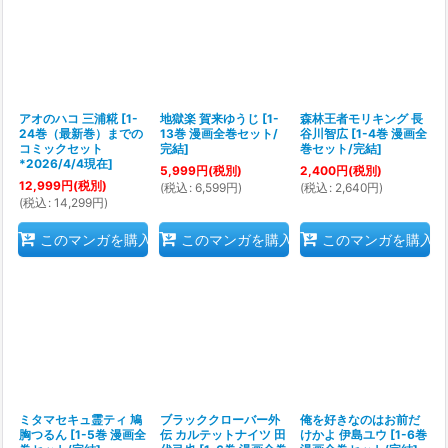
アオのハコ 三浦糀
[
1-
地獄楽 賀来ゆうじ
[
1-
森林王者モリキング 長
24巻（最新巻）までの
13巻 漫画全巻セット/
谷川智広
[
1-4巻 漫画全
コミックセット
完結
]
巻セット/完結
]
*2026/4/4現在
]
5,999
円
(税別)
2,400
円
(税別)
12,999
円
(税別)
(
税込
:
6,599
円
)
(
税込
:
2,640
円
)
(
税込
:
14,299
円
)
このマンガを購入
このマンガを購入
このマンガを購入
ミタマセキュ霊ティ 鳩
ブラッククローバー外
俺を好きなのはお前だ
胸つるん
[
1-5巻 漫画全
伝 カルテットナイツ 田
けかよ 伊島ユウ
[
1-6巻