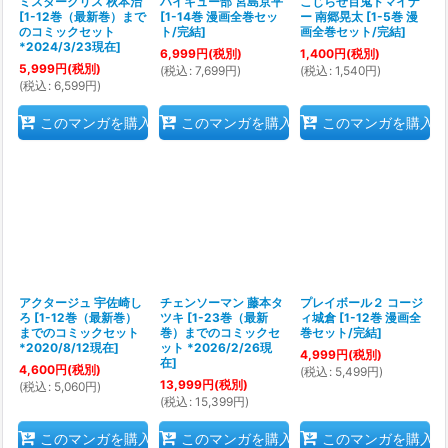
ミスタークリス 秋本治
ハイキュー部 宮島京平
こじらせ百鬼ドマイナ
[
1-12巻（最新巻）まで
[
1-14巻 漫画全巻セッ
ー 南郷晃太
[
1-5巻 漫
のコミックセット
ト/完結
]
画全巻セット/完結
]
*2024/3/23現在
]
6,999
円
(税別)
1,400
円
(税別)
5,999
円
(税別)
(
税込
:
7,699
円
)
(
税込
:
1,540
円
)
(
税込
:
6,599
円
)
このマンガを購入
このマンガを購入
このマンガを購入
アクタージュ 宇佐崎し
チェンソーマン 藤本タ
プレイボール２ コージ
ろ
[
1-12巻（最新巻）
ツキ
[
1-23巻（最新
ィ城倉
[
1-12巻 漫画全
までのコミックセット
巻）までのコミックセ
巻セット/完結
]
*2020/8/12現在
]
ット *2026/2/26現
4,999
円
(税別)
在
]
4,600
円
(税別)
(
税込
:
5,499
円
)
13,999
円
(税別)
(
税込
:
5,060
円
)
(
税込
:
15,399
円
)
このマンガを購入
このマンガを購入
このマンガを購入