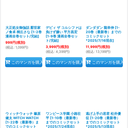
大正処女御伽話 厭世家
デビィ ザ コルシファは
ダンダダン 龍幸伸
[
1-
ノ食卓 桐丘さな
[
1-2巻
負けず嫌い 平方昌宏
20巻（最新巻）までの
漫画全巻セット/完結
]
[
1-9巻 漫画全巻セッ
コミックセット
ト/完結
]
*2025/7/16現在
]
999
円
(税別)
3,999
円
(税別)
11,999
円
(税別)
(
税込
:
1,099
円
)
(
税込
:
4,399
円
)
(
税込
:
13,199
円
)
このマンガを購入
このマンガを購入
このマンガを購入
ウィッチウォッチ 篠原
ワンピース学園 小路壮
逃げ上手の若君 松井優
健太 WITCH WATCH
平
[
1-10巻（最新巻）
征
[
1-20巻（最新巻）
[
1-22巻（最新巻）ま
までのコミックセット
までのコミックセット
でのコミックセット
*2025/7/24現在
]
*2025/5/13現在
]