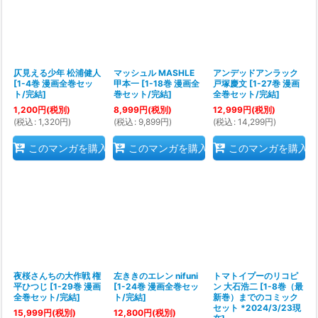
仄見える少年 松浦健人
マッシュル MASHLE
アンデッドアンラック
[
1-4巻 漫画全巻セッ
甲本一
[
1-18巻 漫画全
戸塚慶文
[
1-27巻 漫画
ト/完結
]
巻セット/完結
]
全巻セット/完結
]
1,200
円
(税別)
8,999
円
(税別)
12,999
円
(税別)
(
税込
:
1,320
円
)
(
税込
:
9,899
円
)
(
税込
:
14,299
円
)
このマンガを購入
このマンガを購入
このマンガを購入
夜桜さんちの大作戦 権
左ききのエレン nifuni
トマトイプーのリコピ
平ひつじ
[
1-29巻 漫画
[
1-24巻 漫画全巻セッ
ン 大石浩二
[
1-8巻（最
全巻セット/完結
]
ト/完結
]
新巻）までのコミック
セット *2024/3/23現
15,999
円
(税別)
12,800
円
(税別)