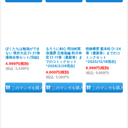
ぼくたちは勉強ができ
るろうに剣心 明治剣客
怪物事変 藍本松
[
1-24
ない 筒井大志
[
1-21巻
浪漫譚 北海道編 和月伸
巻（最新巻）までのコ
漫画全巻セット/完結
]
宏
[
1-11巻（最新巻）ま
ミックセット
でのコミックセット
*2025/12/18現在
]
4,999
円
(税別)
*2026/2/26現在
]
8,999
円
(税別)
(
税込
:
5,499
円
)
4,600
円
(税別)
(
税込
:
9,899
円
)
(
税込
:
5,060
円
)
このマンガを購入
このマンガを購入
このマンガを購入