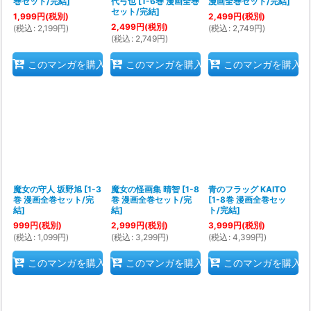
巻セット/完結
]
代弓也
[
1-6巻 漫画全巻
漫画全巻セット/完結
]
セット/完結
]
1,999
円
(税別)
2,499
円
(税別)
2,499
円
(税別)
(
税込
:
2,199
円
)
(
税込
:
2,749
円
)
(
税込
:
2,749
円
)
このマンガを購入
このマンガを購入
このマンガを購入
魔女の守人 坂野旭
[
1-3
魔女の怪画集 晴智
[
1-8
青のフラッグ KAITO
巻 漫画全巻セット/完
巻 漫画全巻セット/完
[
1-8巻 漫画全巻セッ
結
]
結
]
ト/完結
]
999
円
(税別)
2,999
円
(税別)
3,999
円
(税別)
(
税込
:
1,099
円
)
(
税込
:
3,299
円
)
(
税込
:
4,399
円
)
このマンガを購入
このマンガを購入
このマンガを購入