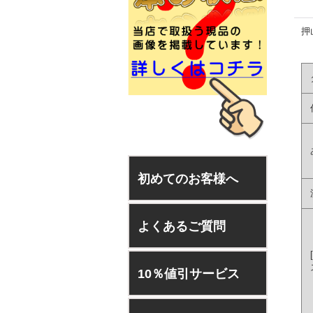
押
初めてのお客様へ
よくあるご質問
[
10％値引サービス