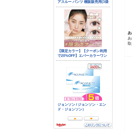
あ
あ
取