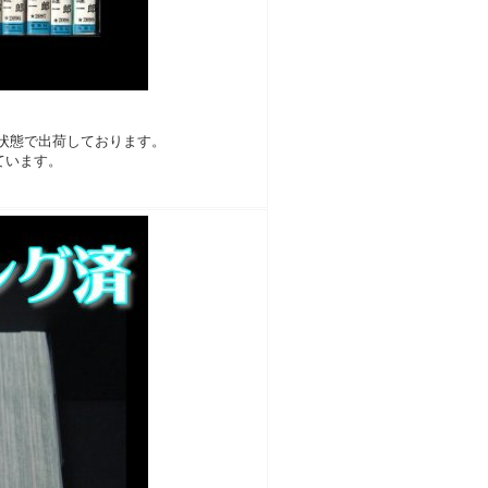
状態で出荷しております。
ています。