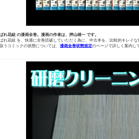
ばれ花組 の漫画全巻。漫画の作者は、押山雄一 です。
ばれ花組 を、快適に全巻読破していただく為に、中古本を、比較的キレイな
扱うコミックの状態については、
漫画全巻状態規定
のページで詳しく案内し