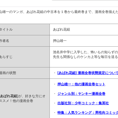
山雄一のマンガ、あばれ花組の中古本を１巻から最終巻まで、漫画全巻揃え
タイトル
あばれ花組
作者名
押山雄一
池名井中学に入学した、怖いもの知らずの
あらすじ
先生も関係なしのケンカ上等な毎日を送る
漫画の状態
・
[
あばれ花組
] 漫画全巻状態規定につい
・
押山雄一：他の漫画全巻セット
・
ジャンル別：ヤンキー漫画全巻
あばれ花組
]が、好きな方にオ
ススメ！他の漫画全巻
・
出版社別：少年コミック：集英社
・
特集：人気ランキング：男性向コミッ