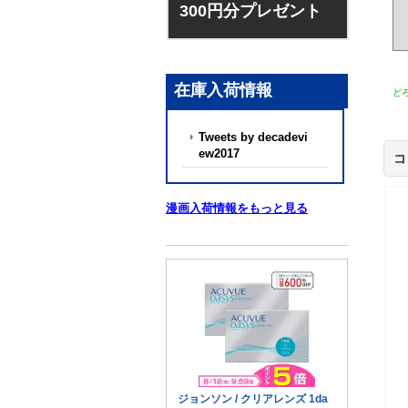
300円分プレゼント
在庫入荷情報
ど
Tweets by decadevi
ew2017
コ
漫画入荷情報をもっと見る