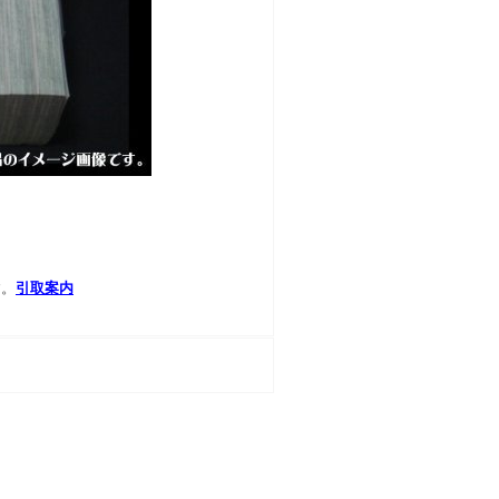
す。
引取案内