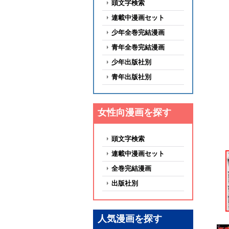
頭文字検索
連載中漫画セット
少年全巻完結漫画
青年全巻完結漫画
少年出版社別
青年出版社別
女性向漫画を探す
頭文字検索
連載中漫画セット
全巻完結漫画
出版社別
人気漫画を探す