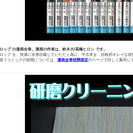
ロップ の漫画全巻。漫画の作者は、鈴木大/高橋ヒロシ です。
ロップ を、快適に全巻読破していただく為に、中古本を、比較的キレイな状
扱うコミックの状態については、
漫画全巻状態規定
のページで詳しく案内し