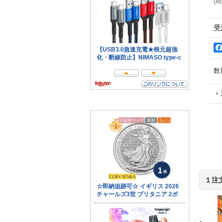
(
税
受
数
１注