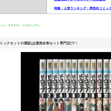
・
特集：人気ランキング：男性向コミッ
ろっぷ すずきだい たかはしひろし
ミックセットの通販は[漫画全巻セット専門店]で！