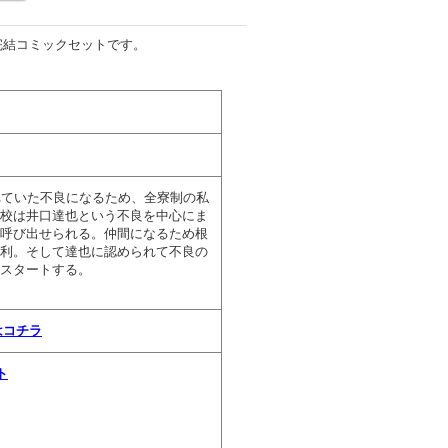
完結コミックセットです。
れていた不良になるため、全寮制の私
校は井口達也という不良を中心にま
呼び出せられる。仲間になるため根
利。そして達也に認められて不良の
スタートする。
はコチラ
ト