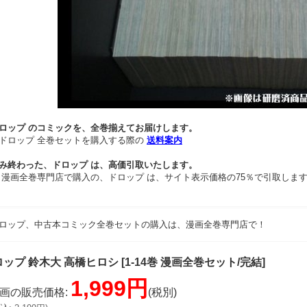
ロップ のコミックを、全巻揃えてお届けします。
ドロップ 全巻セットを購入する際の
送料案内
み終わった、ドロップ は、高価引取いたします。
 漫画全巻専門店で購入の、ドロップ は、サイト表示価格の75％で引取しま
ロップ、中古本コミック全巻セットの購入は、漫画全巻専門店で！
ロップ 鈴木大 高橋ヒロシ
[
1-14巻 漫画全巻セット/完結
]
1,999円
画の販売価格
:
(税別)