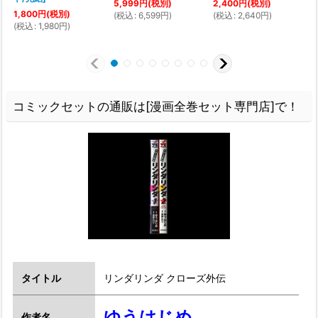
5,999
円
(税別)
2,400
円
(税別)
1,800
円
(税別)
(
税込
:
6,599
円
)
(
税込
:
2,640
円
)
(
(
税込
:
1,980
円
)
コミックセットの通販は[漫画全巻セット専門店]で！
タイトル
リンダリンダ クローズ外伝
ゆうはじめ
作者名