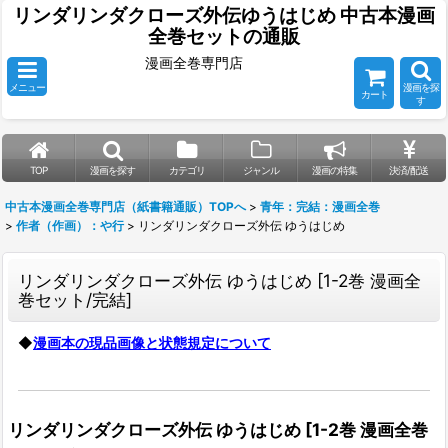
リンダリンダクローズ外伝ゆうはじめ 中古本漫画
全巻セットの通販
漫画全巻専門店
メニュー
漫画を探
カート
す
TOP
漫画を探す
カテゴリ
ジャンル
漫画の特集
決済/配送
中古本漫画全巻専門店（紙書籍通販）TOPへ
>
青年：完結：漫画全巻
>
作者（作画）：や行
>
リンダリンダクローズ外伝 ゆうはじめ
リンダリンダクローズ外伝 ゆうはじめ
[
1-2巻 漫画全
巻セット/完結
]
◆
漫画本の現品画像と状態規定について
リンダリンダクローズ外伝 ゆうはじめ
[
1-2巻 漫画全巻