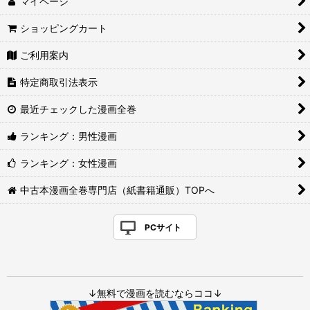
マイページ
ショッピングカート
ご利用案内
特定商取引法表示
最近チェックした漫画全巻
ランキング：男性漫画
ランキング：女性漫画
中古本漫画全巻専門店（紙書籍通販）TOPへ
PCサイト
↓無料で漫画を読むならココ↓