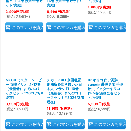
堂裕
[
1-8巻 漫画全巻セ
16巻 漫画全巻セット/
ト/完結
]
ット/完結
]
完結
]
1,800
円
(税別)
2,400
円
(税別)
8,999
円
(税別)
(
税込
:
1,980
円
)
(
税込
:
2,640
円
)
(
税込
:
9,899
円
)
このマンガを購入
このマンガを購入
このマンガを購入
Mr.CB ミスターシービ
チカーノKEI 米国極悪
Dr.キリコ 白い死神
ー 谷嶋イサオ
[
1-17巻
刑務所を生き抜いた日
sanorin 藤澤勇希 手塚
（最新巻）までのコミ
本人 マサシ
[
1-19巻
治虫 ドクターキリコ
ックセット *2026/3/8
（最新巻）までのコミ
[
1-5巻 漫画全巻セッ
現在
]
ックセット *2026/3/8
ト/完結
]
現在
]
8,999
円
(税別)
5,999
円
(税別)
11,999
円
(税別)
(
税込
:
9,899
円
)
(
税込
:
6,599
円
)
(
税込
:
13,199
円
)
このマンガを購入
このマンガを購入
このマンガを購入