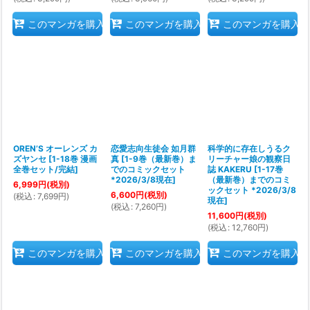
このマンガを購入
このマンガを購入
このマンガを購入
OREN’S オーレンズ カ
恋愛志向生徒会 如月群
科学的に存在しうるク
ズヤンセ
[
1-18巻 漫画
真
[
1-9巻（最新巻）ま
リーチャー娘の観察日
全巻セット/完結
]
でのコミックセット
誌 KAKERU
[
1-17巻
*2026/3/8現在
]
（最新巻）までのコミ
6,999
円
(税別)
ックセット *2026/3/8
6,600
円
(税別)
(
税込
:
7,699
円
)
現在
]
(
税込
:
7,260
円
)
11,600
円
(税別)
(
税込
:
12,760
円
)
このマンガを購入
このマンガを購入
このマンガを購入