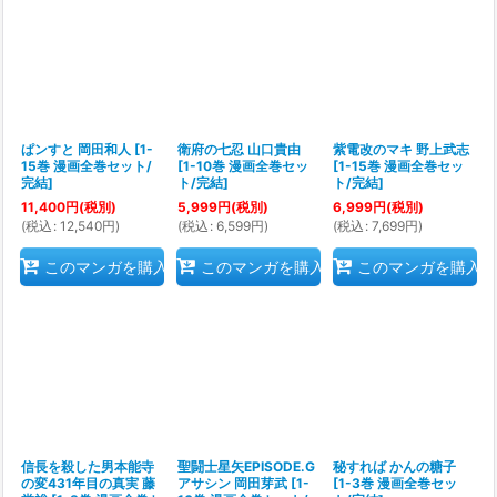
ぱンすと 岡田和人
[
1-
衛府の七忍 山口貴由
紫電改のマキ 野上武志
15巻 漫画全巻セット/
[
1-10巻 漫画全巻セッ
[
1-15巻 漫画全巻セッ
完結
]
ト/完結
]
ト/完結
]
11,400
円
(税別)
5,999
円
(税別)
6,999
円
(税別)
(
税込
:
12,540
円
)
(
税込
:
6,599
円
)
(
税込
:
7,699
円
)
このマンガを購入
このマンガを購入
このマンガを購入
信長を殺した男本能寺
聖闘士星矢EPISODE.G
秘すれば かんの糖子
の変431年目の真実 藤
アサシン 岡田芽武
[
1-
[
1-3巻 漫画全巻セッ