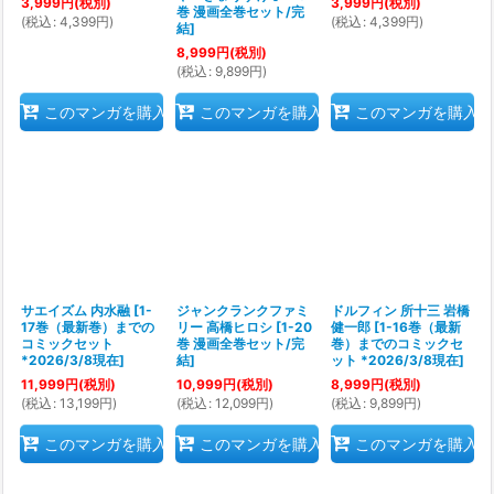
3,999
円
(税別)
3,999
円
(税別)
巻 漫画全巻セット/完
(
税込
:
4,399
円
)
(
税込
:
4,399
円
)
結
]
8,999
円
(税別)
(
税込
:
9,899
円
)
このマンガを購入
このマンガを購入
このマンガを購入
サエイズム 内水融
[
1-
ジャンクランクファミ
ドルフィン 所十三 岩橋
17巻（最新巻）までの
リー 高橋ヒロシ
[
1-20
健一郎
[
1-16巻（最新
コミックセット
巻 漫画全巻セット/完
巻）までのコミックセ
*2026/3/8現在
]
結
]
ット *2026/3/8現在
]
11,999
円
(税別)
10,999
円
(税別)
8,999
円
(税別)
(
税込
:
13,199
円
)
(
税込
:
12,099
円
)
(
税込
:
9,899
円
)
このマンガを購入
このマンガを購入
このマンガを購入