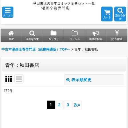
秋田書店の青年コミック全巻セット一覧
漫画全巻専門店
メニュー
漫画を探
カート
す
TOP
漫画を探す
カテゴリ
ジャンル
漫画の特集
決済/配送
中古本漫画全巻専門店（紙書籍通販）TOPへ
>
青年：秋田書店
青年：秋田書店
表示順変更
閉じる
172
件
表示数
:
1
2
3
次
»
並び順
:
絞り込む