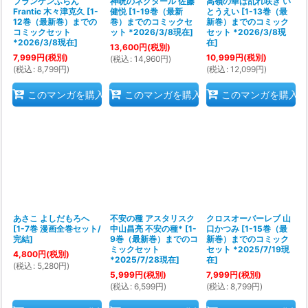
フランケンふらん
神呪のネクタール 佐藤
高嶺の華は乱れ咲き い
Frantic 木々津克久
[
1-
健悦
[
1-19巻（最新
とうえい
[
1-13巻（最
12巻（最新巻）までの
巻）までのコミックセ
新巻）までのコミック
コミックセット
ット *2026/3/8現在
]
セット *2026/3/8現
*2026/3/8現在
]
在
]
13,600
円
(税別)
7,999
円
(税別)
10,999
円
(税別)
(
税込
:
14,960
円
)
(
税込
:
8,799
円
)
(
税込
:
12,099
円
)
このマンガを購入
このマンガを購入
このマンガを購入
あさこ よしだもろへ
不安の種 アスタリスク
クロスオーバーレブ 山
[
1-7巻 漫画全巻セット/
中山昌亮 不安の種*
[
1-
口かつみ
[
1-15巻（最
完結
]
9巻（最新巻）までのコ
新巻）までのコミック
ミックセット
セット *2025/7/19現
4,800
円
(税別)
*2025/7/28現在
]
在
]
(
税込
:
5,280
円
)
5,999
円
(税別)
7,999
円
(税別)
(
税込
:
6,599
円
)
(
税込
:
8,799
円
)