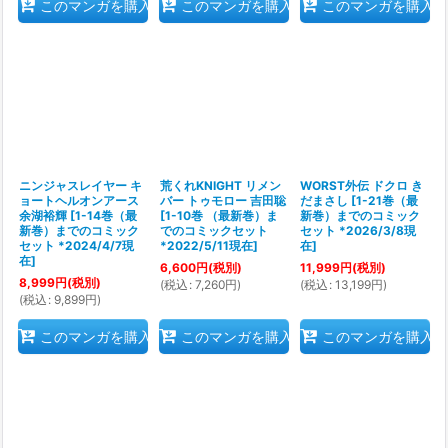
このマンガを購入
このマンガを購入
このマンガを購入
ニンジャスレイヤー キ
荒くれKNIGHT リメン
WORST外伝 ドクロ き
ョートヘルオンアース
バー トゥモロー 吉田聡
だまさし
[
1-21巻（最
余湖裕輝
[
1-14巻（最
[
1-10巻 （最新巻）ま
新巻）までのコミック
新巻）までのコミック
でのコミックセット
セット *2026/3/8現
セット *2024/4/7現
*2022/5/11現在
]
在
]
在
]
6,600
円
(税別)
11,999
円
(税別)
8,999
円
(税別)
(
税込
:
7,260
円
)
(
税込
:
13,199
円
)
(
税込
:
9,899
円
)
このマンガを購入
このマンガを購入
このマンガを購入