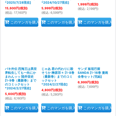
*2025/7/28現在
]
*2024/10/27現在
]
1,999
円
(税別)
15,600
円
(税別)
5,999
円
(税別)
(
税込
:
2,199
円
)
(
税込
:
17,160
円
)
(
税込
:
6,599
円
)
このマンガを購入
このマンガを購入
このマンガを購入
バキ外伝 烈海王は異世
じゃあ 君の代わりに殺
サンダ 板垣巴留
界転生しても一向にか
そうか 榊原宗々
[
1-8巻
SANDA
[
1-16巻 漫画
まわんッッ 陸井栄史
（最新巻）までのコミ
全巻セット/完結
]
[
1-9巻（最新巻）まで
ックセット
6,999
円
(税別)
のコミックセット
*2024/2/27現在
]
(
税込
:
7,699
円
)
*2024/2/27現在
]
4,800
円
(税別)
5,600
円
(税別)
(
税込
:
5,280
円
)
(
税込
:
6,160
円
)
このマンガを購入
このマンガを購入
このマンガを購入