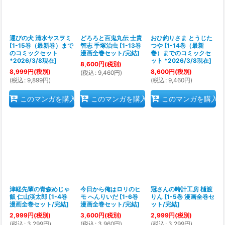
運びの犬 清水ヤスヲミ
どろろと百鬼丸伝 士貴
おひ釣りさま とうじた
[
1-15巻（最新巻）まで
智志 手塚治虫
[
1-13巻
つや
[
1-14巻（最新
のコミックセット
漫画全巻セット/完結
]
巻）までのコミックセ
*2026/3/8現在
]
ット *2026/3/8現在
]
8,600
円
(税別)
8,999
円
(税別)
8,600
円
(税別)
(
税込
:
9,460
円
)
(
税込
:
9,899
円
)
(
税込
:
9,460
円
)
このマンガを購入
このマンガを購入
このマンガを購入
津軽先輩の青森めじゃ
今日から俺はロリのヒ
冠さんの時計工房 樋渡
飯 仁山渓太郎
[
1-4巻
モ へんりいだ
[
1-6巻
りん
[
1-5巻 漫画全巻セ
漫画全巻セット/完結
]
漫画全巻セット/完結
]
ット/完結
]
2,999
円
(税別)
3,600
円
(税別)
2,999
円
(税別)
(
税込
:
3,299
円
)
(
税込
:
3,960
円
)
(
税込
:
3,299
円
)