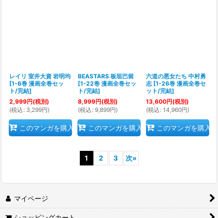
レイリ 室井大資 岩明均
BEASTARS 板垣巴留
六道の悪女たち 中村勇
[
1-6巻 漫画全巻セッ
[
1-22巻 漫画全巻セッ
志
[
1-26巻 漫画全巻セ
ト/完結
]
ト/完結
]
ット/完結
]
2,999
円
(税別)
8,999
円
(税別)
13,600
円
(税別)
(
税込
:
3,299
円
)
(
税込
:
9,899
円
)
(
税込
:
14,960
円
)
このマンガを購入
このマンガを購入
このマンガを購入
1
2
3
次
»
マイページ
ショッピングカート