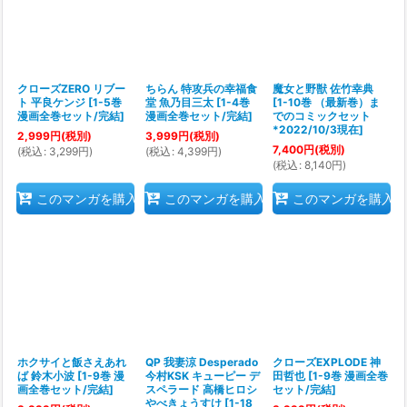
クローズZERO リブー
ちらん 特攻兵の幸福食
魔女と野獣 佐竹幸典
ト 平良ケンジ
[
1-5巻
堂 魚乃目三太
[
1-4巻
[
1-10巻 （最新巻）ま
漫画全巻セット/完結
]
漫画全巻セット/完結
]
でのコミックセット
*2022/10/3現在
]
2,999
円
(税別)
3,999
円
(税別)
7,400
円
(税別)
(
税込
:
3,299
円
)
(
税込
:
4,399
円
)
(
税込
:
8,140
円
)
このマンガを購入
このマンガを購入
このマンガを購入
ホクサイと飯さえあれ
QP 我妻涼 Desperado
クローズEXPLODE 神
ば 鈴木小波
[
1-9巻 漫
今村KSK キューピー デ
田哲也
[
1-9巻 漫画全巻
画全巻セット/完結
]
スペラード 高橋ヒロシ
セット/完結
]
やべきょうすけ
[
1-18