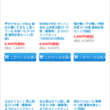
声がだせない少女は 彼
WORST外伝 ゼットン
潮が舞い子が舞い 阿部
女が優しすぎる と思っ
先生 山本真太朗
[
1-17
共実
[
1-10巻 漫画全巻
ている 矢村いち
[
1-13
巻（最新巻）までのコ
セット/完結
]
巻 漫画全巻セット/完
ミックセット
5,800
円
(税別)
結
]
*2026/3/25現在
]
(
税込
:
6,380
円
)
6,800
円
(税別)
8,600
円
(税別)
(
税込
:
7,480
円
)
(
税込
:
9,460
円
)
このマンガを購入
このマンガを購入
このマンガを購入
はるかリセット 野上武
去る者は日々に疎し 葉
初めてのセンセ 春輝
志
[
1-21巻（最新巻）
月京
[
1-8巻（最新巻）
[
1-3巻 漫画全巻セッ
までのコミックセット
までのコミックセット
ト/完結
]