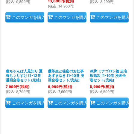
13,600
円
(税別)
(
税込
:
9,899
円
)
(
税込
:
3,299
円
)
(
税込
:
14,960
円
)
このマンガを購入
このマンガを購入
このマンガを購入
瞳ちゃんは人見知り 夏
優等生と秘密のお仕事
凍牌 ミナゴロシ篇 志名
海ちょりすけ
[
1-12巻
あずまゆき
[
1-10巻 漫
坂高次
[
1-10巻 漫画全
漫画全巻セット/完結
]
画全巻セット/完結
]
巻セット/完結
]
7,999
円
(税別)
6,999
円
(税別)
5,999
円
(税別)
(
税込
:
8,799
円
)
(
税込
:
7,699
円
)
(
税込
:
6,599
円
)
このマンガを購入
このマンガを購入
このマンガを購入