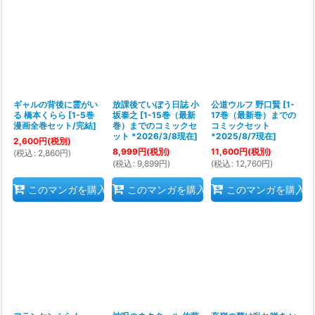
ギャルの背後に霊がい
放課後ていぼう日誌 小
公道ウルフ 野口賢
[
1-
る 橋本くらら
[
1-5巻
坂泰之
[
1-15巻（最新
17巻（最新巻）までの
漫画全巻セット/完結
]
巻）までのコミックセ
コミックセット
ット *2026/3/8現在
]
*2025/8/7現在
]
2,600
円
(税別)
8,999
円
(税別)
11,600
円
(税別)
(
税込
:
2,860
円
)
(
税込
:
9,899
円
)
(
税込
:
12,760
円
)
このマンガを購入
このマンガを購入
このマンガを購入