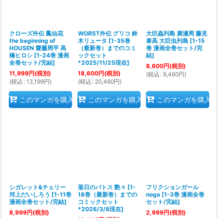
クローズ外伝 鳳仙花
WORST外伝 グリコ 鈴
大巨蟲列島 廣瀬周 藤見
the beginning of
木リュータ
[
1-35巻
泰高 大巨虫列島
[
1-15
HOUSEN 齋藤周平 高
（最新巻）までのコミ
巻 漫画全巻セット/完
橋ヒロシ
[
1-24巻 漫画
ックセット
結
]
全巻セット/完結
]
*2025/11/25現在
]
8,600
円
(税別)
11,999
円
(税別)
18,600
円
(税別)
(
税込
:
9,460
円
)
(
税込
:
13,199
円
)
(
税込
:
20,460
円
)
このマンガを購入
このマンガを購入
このマンガを購入
シガレット&チェリー
落日のパトス 艶々
[
1-
フリクションガール
河上だいしろう
[
1-11巻
18巻（最新巻）までの
noga
[
1-3巻 漫画全巻
漫画全巻セット/完結
]
コミックセット
セット/完結
]
*2026/3/8現在
]
8,999
円
(税別)
2,999
円
(税別)