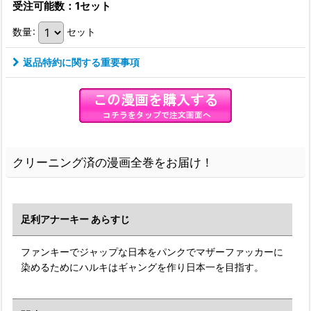
受注可能数：1セット
数量
:
セット
返品特約に関する重要事項
クリーニング済の漫画全巻をお届け！
足利アナーキー あらすじ
ファンキーでジャップな日本をパンクでマザーファッカーに
染めるためにハルキはギャングを作り日本一を目指す。