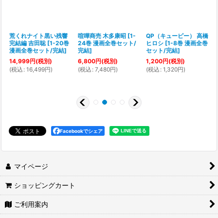
荒くれナイト黒い残響
喧嘩商売 木多康昭
[
1-
QP（キューピー） 高橋
完結編 吉田聡
[
1-20巻
24巻 漫画全巻セット/
ヒロシ
[
1-8巻 漫画全巻
[
漫画全巻セット/完結
]
完結
]
セット/完結
]
14,999
円
(税別)
6,800
円
(税別)
1,200
円
(税別)
(
税込
:
16,499
円
)
(
税込
:
7,480
円
)
(
税込
:
1,320
円
)
(
Facebookでシェア
マイページ
ショッピングカート
ご利用案内