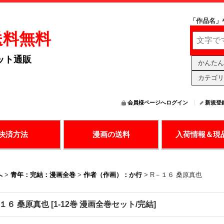
「作品名」
送料無料
ット通販
かんたん
カテゴリ
会員様ページへログイン
新規登
の決済で漫画購入
送料無料アリ
日々更新中
決済方法
漫画の送料
入荷情報＆現
へ
>
青年：完結：漫画全巻
>
作者（作画）：か行
>
R－１６ 桑原真也
１６ 桑原真也
[
1-12巻 漫画全巻セット/完結
]