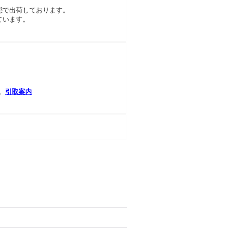
態で出荷しております。
ています。
。
引取案内