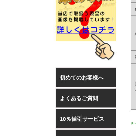
初めてのお客様へ
[
よくあるご質問
10％値引サービス
Ｒ