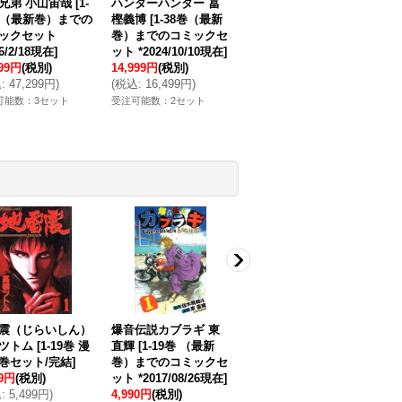
兄弟 小山宙哉
[
1-
ハンターハンター 冨
巻（最新巻）までの
樫義博
[
1-38巻（最新
ックセット
巻）までのコミックセ
26/2/18現在
]
ット *2024/10/10現在
]
999円
(税別)
14,999円
(税別)
込
:
47,299円
)
(
税込
:
16,499円
)
可能数：3セット
受注可能数：2セット
震（じらいしん）
爆音伝説カブラギ 東
ナンバMG５ 小沢とし
疾
ツトム
[
1-19巻 漫
直輝
[
1-19巻 （最新
お
[
1-18巻 漫画全巻セ
rD
巻セット/完結
]
巻）までのコミックセ
ット/完結
]
巻
99円
(税別)
ット *2017/08/26現在
]
5,600円
(税別)
結
]
込
:
5,499円
)
4,990円
(税別)
(
税込
:
6,160円
)
5,