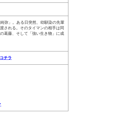
海純弥」。ある日突然、幼馴染の先輩
渡される。そのタイマンの相手は同
の葛藤、そして「強い生き物」に成
はコチラ
ク