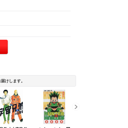
お届けします。