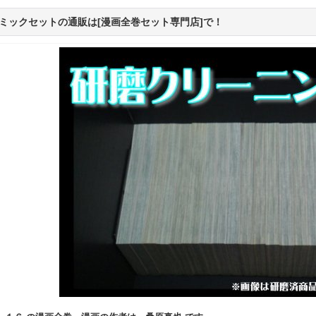
ミックセットの通販は[漫画全巻セット専門店]で！