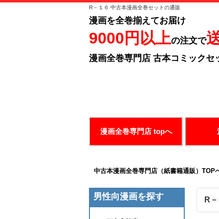
R－１６ 中古本漫画全巻セットの通販
漫画を全巻揃えてお届け
9000円以上
の注文で
漫画全巻専門店 古本コミックセ
ありがとうございます！
お好み
漫画全巻専門店 topへ
中古本漫画全巻専門店（紙書籍通販）TOP
男性向漫画を探す
R－