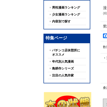
男性漫画ランキング
漫
(
税
少女漫画ランキング
内容別で探す
受
特集ページ
数
パチンコ店休憩所に
オススメ
年代別人気漫画
島耕作シリーズ
注目の人気作家
桑