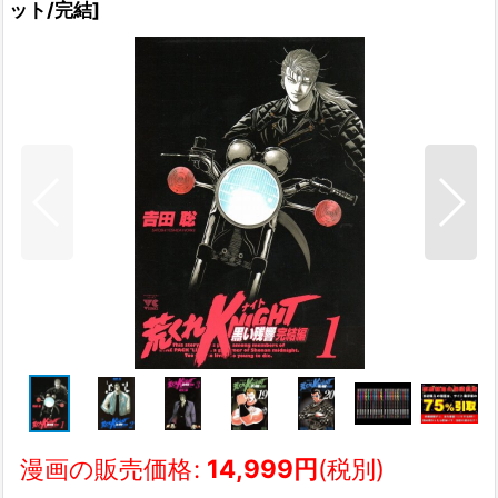
ット/完結
]
漫画の販売価格
:
14,999
円
(税別)