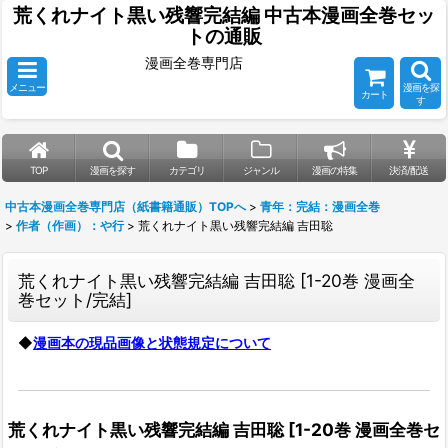
荒くれナイト黒い残響完結編 中古本漫画全巻セッ
トの通販
漫画全巻専門店
メニュー
漫画を探
カート
す
TOP
漫画を探す
カテゴリ
ジャンル
漫画の特集
決済/配送
中古本漫画全巻専門店（紙書籍通販）TOPへ
>
青年：完結：漫画全巻
>
作者（作画）：や行
>
荒くれナイト黒い残響完結編 吉田聡
荒くれナイト黒い残響完結編 吉田聡
[
1-20巻 漫画全
巻セット/完結
]
◆
漫画本の現品画像と状態規定について
荒くれナイト黒い残響完結編 吉田聡
[
1-20巻 漫画全巻セ