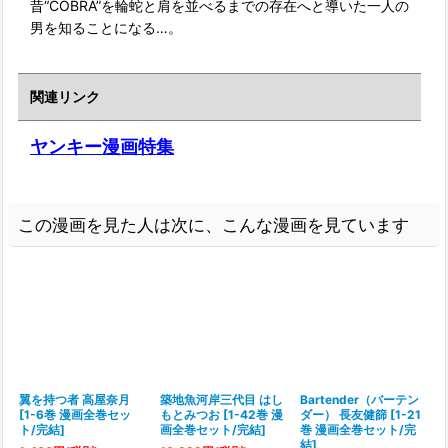
昔“COBRA”を輪蛇と肩を並べるまでの存在へと導いた一人の
男を知ることになる…。
関連リンク
ヤンキー漫画特集
この漫画を見た人は次に、こんな漫画を見ています
翼を持つ者 高屋奈月
築地魚河岸三代目 はし
Bartender（バーテン
[
1-6巻 漫画全巻セッ
もとみつお
[
1-42巻 漫
ダー） 長友健篩
[
1-21
ト/完結
]
画全巻セット/完結
]
巻 漫画全巻セット/完
結
]