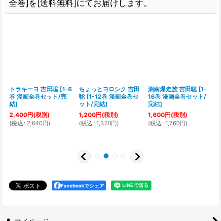
全巻]を[送料無料]にてお届けします。
トラキーヨ 吉田聡
[
1-6
ちょっとヨロシク 吉田
湘南爆走族 吉田聡
[
1-
巻 漫画全巻セット/完
聡
[
1-12巻 漫画全巻セ
16巻 漫画全巻セット/
[
結
]
ット/完結
]
完結
]
2,400
円
(税別)
1,200
円
(税別)
1,600
円
(税別)
(
税込
:
2,640
円
)
(
税込
:
1,320
円
)
(
税込
:
1,760
円
)
(
Facebookでシェア