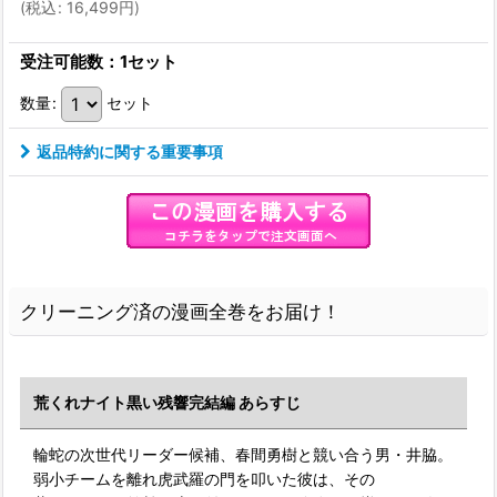
(
税込
:
16,499
円
)
受注可能数：1セット
数量
:
セット
返品特約に関する重要事項
クリーニング済の漫画全巻をお届け！
荒くれナイト黒い残響完結編 あらすじ
輪蛇の次世代リーダー候補、春間勇樹と競い合う男・井脇。
弱小チームを離れ虎武羅の門を叩いた彼は、その