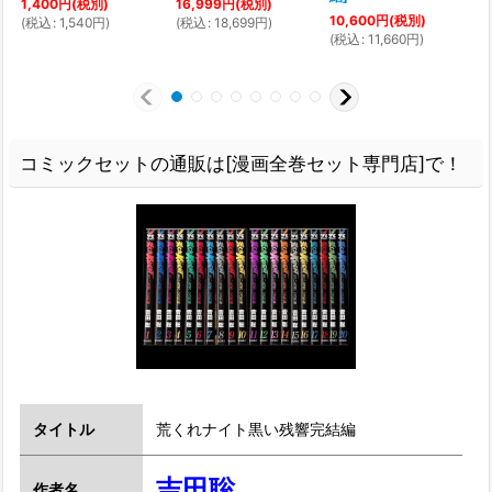
1,400
円
(税別)
16,999
円
(税別)
10,600
円
(税別)
(
税込
:
1,540
円
)
(
税込
:
18,699
円
)
(
(
税込
:
11,660
円
)
コミックセットの通販は[漫画全巻セット専門店]で！
タイトル
荒くれナイト黒い残響完結編
吉田聡
作者名