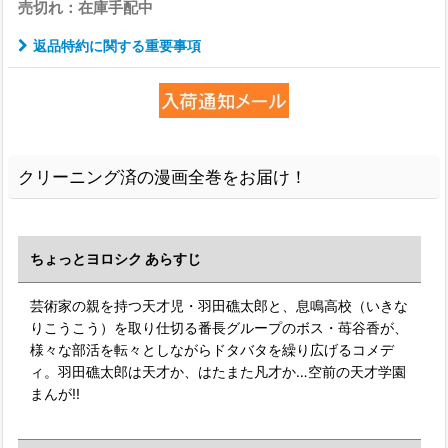
売切れ：在庫手配中
返品特約に関する重要事項
クリーニング済の漫画全巻をお届け！
ちょっとヨロシク あらすじ
芸術家の親を持つ天才児・羽田礁太郎と、息鳴高校（いきな
りこうこう）を取り仕切る番長グループのボス・苺谷香が、
様々な部活を転々としながらドタバタを繰り広げるコメデ
ィ。羽田礁太郎は天才か、はたまた凡才か…空前の天才学園
まんが!!