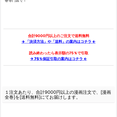
巻専門店で！
合計9000円以上のご注文で送料無料
→ 「決済方法」や「送料」の案内はコチラ ←
読み終わったら表示額の75％で引取
→ 75％保証引取の案内はコチラ ←
１注文あたり、合計9000円以上の漫画注文で、[漫画
全巻]を[送料無料]にてお届けします。