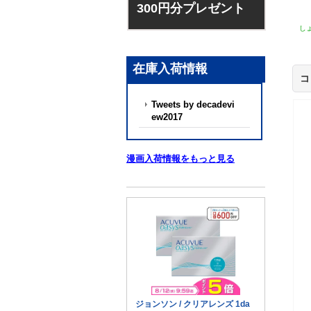
300円分プレゼント
し
在庫入荷情報
コ
Tweets by decadevi
ew2017
漫画入荷情報をもっと見る