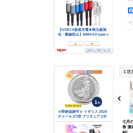
１注
ナイト 吉田聡
トラキーヨ 吉田聡
[
1-
ちょっとヨロシク 吉
七月の
巻 漫画全巻セッ
6巻 漫画全巻セット/完
田聡
[
1-12巻 漫画全巻
巻 漫
]
結
]
セット/完結
]
結
]