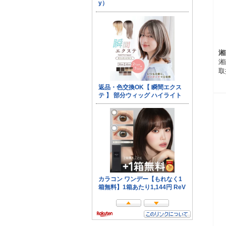
湘
湘
取