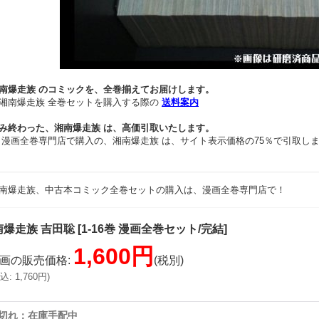
南爆走族 のコミックを、全巻揃えてお届けします。
湘南爆走族 全巻セットを購入する際の
送料案内
み終わった、湘南爆走族 は、高価引取いたします。
 漫画全巻専門店で購入の、湘南爆走族 は、サイト表示価格の75％で引取し
南爆走族、中古本コミック全巻セットの購入は、漫画全巻専門店で！
南爆走族 吉田聡
[
1-16巻 漫画全巻セット/完結
]
1,600円
画の販売価格
:
(税別)
込
:
1,760円
)
切れ：在庫手配中