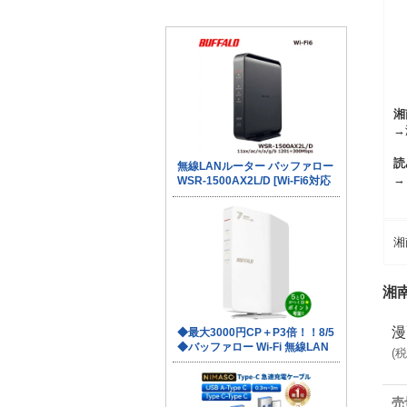
湘
→
読
→
湘
湘
漫
(
税
売