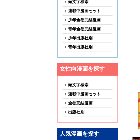
頭文字検索
連載中漫画セット
少年全巻完結漫画
青年全巻完結漫画
少年出版社別
青年出版社別
女性向漫画を探す
頭文字検索
連載中漫画セット
全巻完結漫画
出版社別
人気漫画を探す