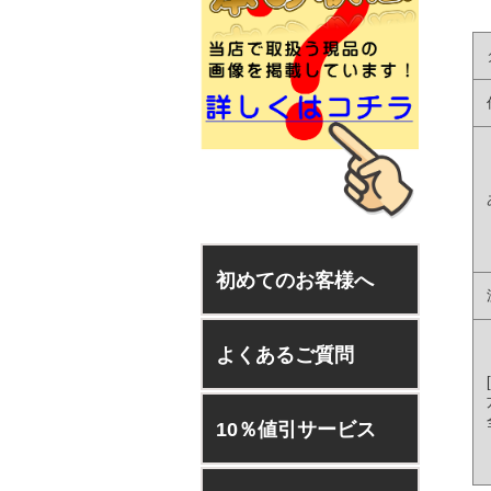
初めてのお客様へ
よくあるご質問
[
10％値引サービス