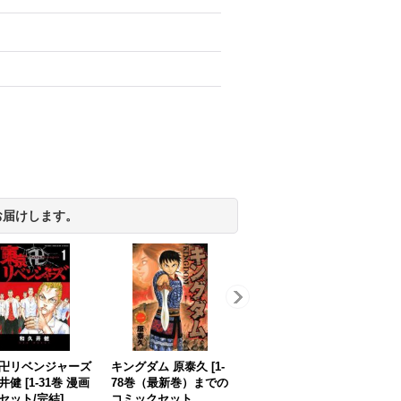
お届けします。
卍リベンジャーズ
キングダム 原泰久
[
1-
井健
[
1-31巻 漫画
78巻（最新巻）までの
セット/完結
]
コミックセット