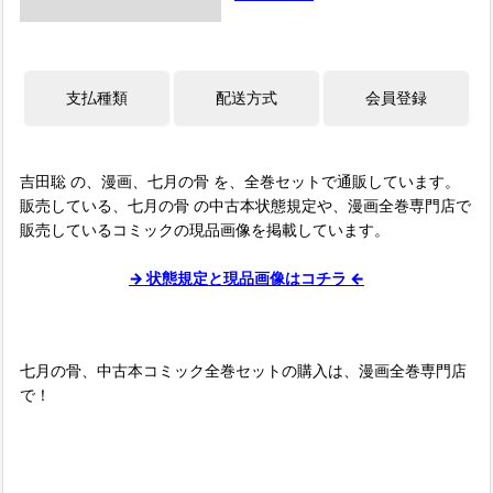
吉田聡 の、漫画、七月の骨 を、全巻セットで通販しています。
販売している、七月の骨 の中古本状態規定や、漫画全巻専門店で
販売しているコミックの現品画像を掲載しています。
→ 状態規定と現品画像はコチラ ←
七月の骨、中古本コミック全巻セットの購入は、漫画全巻専門店
で！