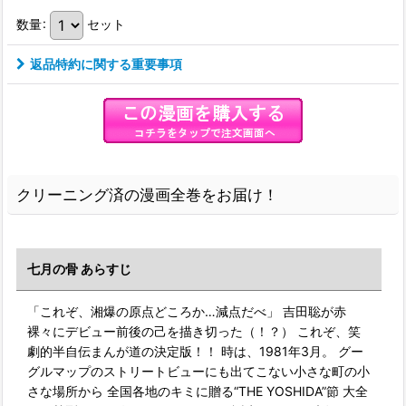
数量
:
セット
返品特約に関する重要事項
クリーニング済の漫画全巻をお届け！
七月の骨 あらすじ
「これぞ、湘爆の原点どころか…減点だべ」 吉田聡が赤
裸々にデビュー前後の己を描き切った（！？） これぞ、笑
劇的半自伝まんが道の決定版！！ 時は、1981年3月。 グー
グルマップのストリートビューにも出てこない小さな町の小
さな場所から 全国各地のキミに贈る“THE YOSHIDA”節 大全