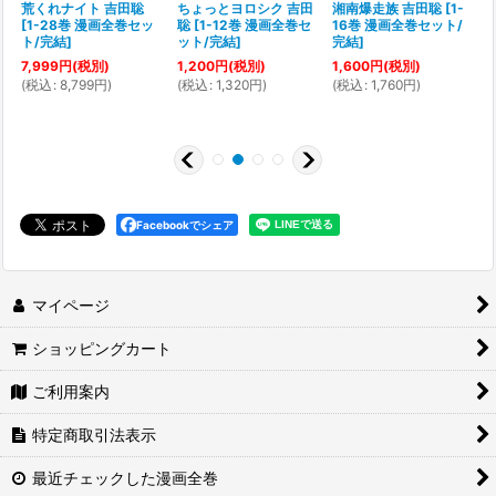
荒くれナイト 吉田聡
ちょっとヨロシク 吉田
湘南爆走族 吉田聡
[
1-
画
[
1-28巻 漫画全巻セッ
聡
[
1-12巻 漫画全巻セ
16巻 漫画全巻セット/
[
ト/完結
]
ット/完結
]
完結
]
7,999
円
(税別)
1,200
円
(税別)
1,600
円
(税別)
(
税込
:
8,799
円
)
(
税込
:
1,320
円
)
(
税込
:
1,760
円
)
(
Facebookでシェア
マイページ
ショッピングカート
ご利用案内
特定商取引法表示
最近チェックした漫画全巻