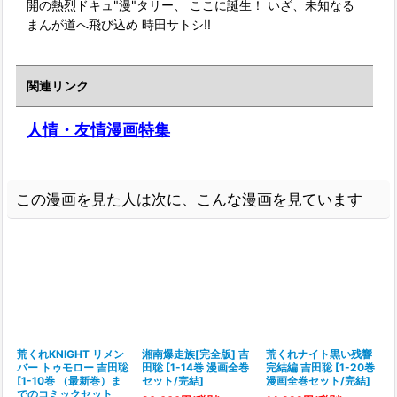
開の熱烈ドキュ"漫"タリー、 ここに誕生！ いざ、未知なる
まんが道へ飛び込め 時田サトシ!!
関連リンク
人情・友情漫画特集
この漫画を見た人は次に、こんな漫画を見ています
荒くれKNIGHT リメン
湘南爆走族[完全版] 吉
荒くれナイト黒い残響
バー トゥモロー 吉田聡
田聡
[
1-14巻 漫画全巻
完結編 吉田聡
[
1-20巻
[
1-10巻 （最新巻）ま
セット/完結
]
漫画全巻セット/完結
]
でのコミックセット