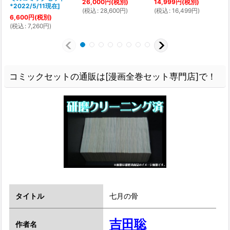
26,000
円
(税別)
14,999
円
(税別)
*2022/5/11現在
]
(
税込
:
28,600
円
)
(
税込
:
16,499
円
)
(
6,600
円
(税別)
(
税込
:
7,260
円
)
コミックセットの通販は[漫画全巻セット専門店]で！
タイトル
七月の骨
吉田聡
作者名