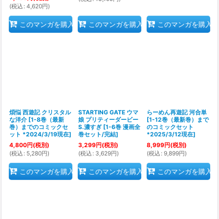
(
税込
:
4,620
円
)
このマンガを購入
このマンガを購入
このマンガを購入
煩悩 西遊記 クリスタル
STARTING GATE ウマ
らーめん再遊記 河合単
な洋介
[
1-8巻（最新
娘 プリティーダービー
[
1-12巻（最新巻）まで
巻）までのコミックセ
S.濃すぎ
[
1-6巻 漫画全
のコミックセット
ット *2024/3/19現在
]
巻セット/完結
]
*2025/3/12現在
]
4,800
円
(税別)
3,299
円
(税別)
8,999
円
(税別)
(
税込
:
5,280
円
)
(
税込
:
3,629
円
)
(
税込
:
9,899
円
)
このマンガを購入
このマンガを購入
このマンガを購入