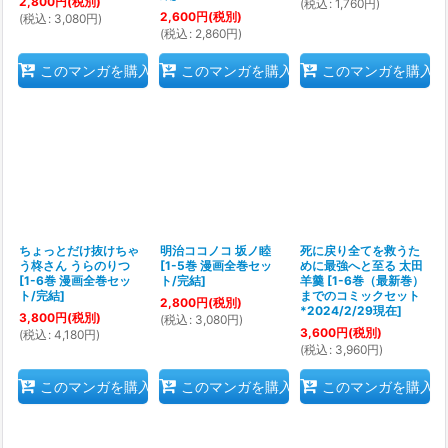
2,800
円
(税別)
(
税込
:
1,760
円
)
2,600
円
(税別)
(
税込
:
3,080
円
)
(
税込
:
2,860
円
)
このマンガを購入
このマンガを購入
このマンガを購入
ちょっとだけ抜けちゃ
明治ココノコ 坂ノ睦
死に戻り全てを救うた
う柊さん うらのりつ
[
1-5巻 漫画全巻セッ
めに最強へと至る 太田
[
1-6巻 漫画全巻セッ
ト/完結
]
羊羹
[
1-6巻（最新巻）
ト/完結
]
までのコミックセット
2,800
円
(税別)
*2024/2/29現在
]
3,800
円
(税別)
(
税込
:
3,080
円
)
3,600
円
(税別)
(
税込
:
4,180
円
)
(
税込
:
3,960
円
)
このマンガを購入
このマンガを購入
このマンガを購入