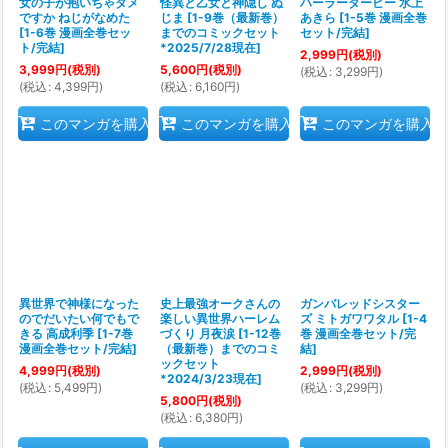
女の子が抱いちゃダメ
怪異と乙女と神隠し ぬ
ハーラーダービー 水上
ですか ねじがなめた
じま
[
1-9巻（最新巻）
あきら
[
1-5巻 漫画全巻
[
1-6巻 漫画全巻セッ
までのコミックセット
セット/完結
]
ト/完結
]
*2025/7/28現在
]
2,999
円
(税別)
3,999
円
(税別)
5,600
円
(税別)
(
税込
:
3,299
円
)
(
税込
:
4,399
円
)
(
税込
:
6,160
円
)
このマンガを購入
このマンガを購入
このマンガを購入
異世界で神様になった
史上最強オークさんの
ガンバレッドシスター
のでだいたい何でもで
楽しい異世界ハーレム
ズ ミトガワワタル
[
1-4
きる 高成利季
[
1-7巻
づくり 月夜涙
[
1-12巻
巻 漫画全巻セット/完
漫画全巻セット/完結
]
（最新巻）までのコミ
結
]
ックセット
4,999
円
(税別)
2,999
円
(税別)
*2024/3/23現在
]
(
税込
:
5,499
円
)
(
税込
:
3,299
円
)
5,800
円
(税別)
(
税込
:
6,380
円
)