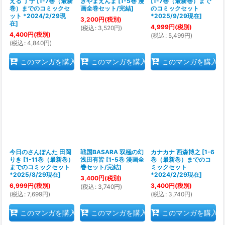
える 了子
[
1-7巻（最新
きやまえんま
[
1-5巻 漫
[
1-7巻（最新巻）まで
巻）までのコミックセ
画全巻セット/完結
]
のコミックセット
ット *2024/2/29現
*2025/9/29現在
]
3,200
円
(税別)
在
]
4,999
円
(税別)
(
税込
:
3,520
円
)
4,400
円
(税別)
(
税込
:
5,499
円
)
(
税込
:
4,840
円
)
このマンガを購入
このマンガを購入
このマンガを購入
今日のさんぽんた 田岡
戦国BASARA 双極の幻
カナカナ 西森博之
[
1-6
りき
[
1-11巻（最新巻）
浅田有皆
[
1-5巻 漫画全
巻（最新巻）までのコ
までのコミックセット
巻セット/完結
]
ミックセット
*2025/8/29現在
]
*2024/2/29現在
]
3,400
円
(税別)
6,999
円
(税別)
3,400
円
(税別)
(
税込
:
3,740
円
)
(
税込
:
7,699
円
)
(
税込
:
3,740
円
)
このマンガを購入
このマンガを購入
このマンガを購入