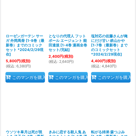
ローゼンガーテン サー
となりの代理人 フット
塩対応の佐藤さんが俺
ガ 外岡馬骨
[
1-9巻（最
ボール エージェント 能
にだけ甘い 鉄山かや
新巻）までのコミック
田達規
[
1-4巻 漫画全巻
[
1-7巻（最新巻）まで
セット *2024/2/29現
セット/完結
]
のコミックセット
在
]
*2024/2/29現在
]
2,400
円
(税別)
5,800
円
(税別)
4,400
円
(税別)
(
税込
:
2,640
円
)
(
税込
:
6,380
円
)
(
税込
:
4,840
円
)
このマンガを購入
このマンガを購入
このマンガを購入
ウソツキ皐月は死が視
きみに恋する殺人鬼 あ
転がる姉弟 森つぶみ