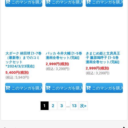
このマンガを購入
このマンガを購入
このマンガを購入
大ダーク 林田球
[
1-7巻
パッカ 今井大輔
[
1-5巻
きまじめ姫と文房具王
（最新巻）までのコミ
漫画全巻セット/完結
]
子 藤原嗚呼子
[
1-5巻
ックセット
漫画全巻セット/完結
]
2,999
円
(税別)
*2024/3/23現在
]
2,999
円
(税別)
(
税込
:
3,299
円
)
5,400
円
(税別)
(
税込
:
3,299
円
)
(
税込
:
5,940
円
)
このマンガを購入
このマンガを購入
このマンガを購入
1
2
3
...
13
次
»