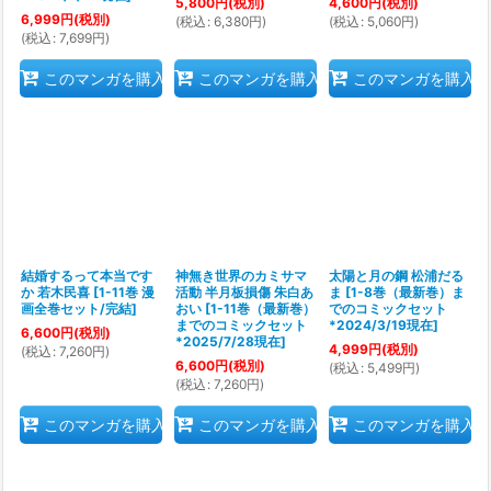
5,800
円
(税別)
4,600
円
(税別)
6,999
円
(税別)
(
税込
:
6,380
円
)
(
税込
:
5,060
円
)
(
税込
:
7,699
円
)
このマンガを購入
このマンガを購入
このマンガを購入
結婚するって本当です
神無き世界のカミサマ
太陽と月の鋼 松浦だる
か 若木民喜
[
1-11巻 漫
活動 半月板損傷 朱白あ
ま
[
1-8巻（最新巻）ま
画全巻セット/完結
]
おい
[
1-11巻（最新巻）
でのコミックセット
までのコミックセット
*2024/3/19現在
]
6,600
円
(税別)
*2025/7/28現在
]
4,999
円
(税別)
(
税込
:
7,260
円
)
6,600
円
(税別)
(
税込
:
5,499
円
)
(
税込
:
7,260
円
)
このマンガを購入
このマンガを購入
このマンガを購入