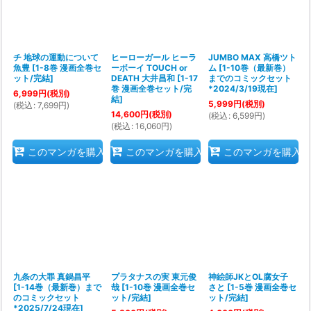
チ 地球の運動について
ヒーローガール ヒーラ
JUMBO MAX 高橋ツト
魚豊
[
1-8巻 漫画全巻セ
ーボーイ TOUCH or
ム
[
1-10巻（最新巻）
ット/完結
]
DEATH 大井昌和
[
1-17
までのコミックセット
巻 漫画全巻セット/完
*2024/3/19現在
]
6,999
円
(税別)
結
]
5,999
円
(税別)
(
税込
:
7,699
円
)
14,600
円
(税別)
(
税込
:
6,599
円
)
(
税込
:
16,060
円
)
このマンガを購入
このマンガを購入
このマンガを購入
九条の大罪 真鍋昌平
プラタナスの実 東元俊
神絵師JKとOL腐女子
[
1-14巻（最新巻）まで
哉
[
1-10巻 漫画全巻セ
さと
[
1-5巻 漫画全巻セ
のコミックセット
ット/完結
]
ット/完結
]
*2025/7/24現在
]