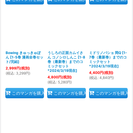
Bowing きゅっきゅぽ
うしろの正面カムイさ
ミドリノバショ 岡Q
[
1-
ん
[
1-5巻 漫画全巻セッ
ん コノシロしんこ
[
1-8
7巻（最新巻）までのコ
ト/完結
]
巻（最新巻）までのコ
ミックセット
ミックセット
*2024/3/19現在
]
2,999
円
(税別)
*2024/3/19現在
]
4,400
円
(税別)
(
税込
:
3,299
円
)
4,800
円
(税別)
(
税込
:
4,840
円
)
(
税込
:
5,280
円
)
このマンガを購入
このマンガを購入
このマンガを購入