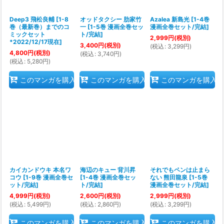
Deep3 飛松良輔
[
1-8
オッドタクシー 肋家竹
Azalea 新島光
[
1-4巻
巻（最新巻）までのコ
一
[
1-5巻 漫画全巻セッ
漫画全巻セット/完結
]
ミックセット
ト/完結
]
2,999
円
(税別)
*2022/12/17現在
]
3,400
円
(税別)
(
税込
:
3,299
円
)
4,800
円
(税別)
(
税込
:
3,740
円
)
(
税込
:
5,280
円
)
このマンガを購入
このマンガを購入
このマンガを購入
カイカンドウキ 本名ワ
海辺のキュー 背川昇
それでもペンは止まら
コウ
[
1-9巻 漫画全巻セ
[
1-4巻 漫画全巻セッ
ない 熊田龍泉
[
1-5巻
ット/完結
]
ト/完結
]
漫画全巻セット/完結
]
4,999
円
(税別)
2,600
円
(税別)
2,999
円
(税別)
(
税込
:
5,499
円
)
(
税込
:
2,860
円
)
(
税込
:
3,299
円
)
このマンガを購入
このマンガを購入
このマンガを購入