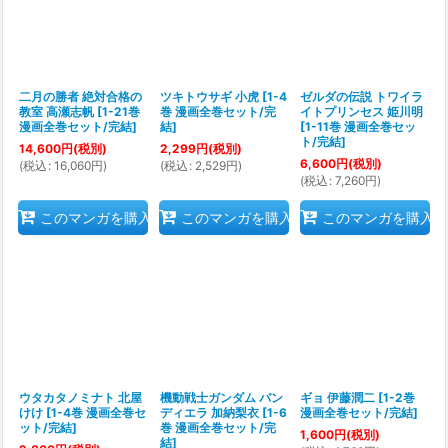
二月の勝者 絶対合格の
ツキトウサギ 小虎
[
1-4
ゼルダの伝説 トワイラ
教室 高瀬志帆
[
1-21巻
巻 漫画全巻セット/完
イトプリンセス 姫川明
漫画全巻セット/完結
]
結
]
[
1-11巻 漫画全巻セッ
ト/完結
]
14,600
円
(税別)
2,299
円
(税別)
6,600
円
(税別)
(
税込
:
16,060
円
)
(
税込
:
2,529
円
)
(
税込
:
7,260
円
)
このマンガを購入
このマンガを購入
このマンガを購入
ウタカタノミナト 北屋
機動戦士ガンダム バン
ギョ 伊藤潤二
[
1-2巻
けけ
[
1-4巻 漫画全巻セ
ディエラ 加納梨衣
[
1-6
漫画全巻セット/完結
]
ット/完結
]
巻 漫画全巻セット/完
1,600
円
(税別)
結
]