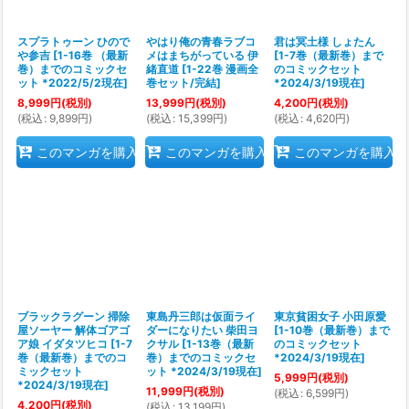
スプラトゥーン ひので
やはり俺の青春ラブコ
君は冥土様 しょたん
や参吉
[
1-16巻 （最新
メはまちがっている 伊
[
1-7巻（最新巻）まで
巻）までのコミックセ
緒直道
[
1-22巻 漫画全
のコミックセット
ット *2022/5/2現在
]
巻セット/完結
]
*2024/3/19現在
]
8,999
円
(税別)
13,999
円
(税別)
4,200
円
(税別)
(
税込
:
9,899
円
)
(
税込
:
15,399
円
)
(
税込
:
4,620
円
)
このマンガを購入
このマンガを購入
このマンガを購入
ブラックラグーン 掃除
東島丹三郎は仮面ライ
東京貧困女子 小田原愛
屋ソーヤー 解体ゴアゴ
ダーになりたい 柴田ヨ
[
1-10巻（最新巻）まで
ア娘 イダタツヒコ
[
1-7
クサル
[
1-13巻（最新
のコミックセット
巻（最新巻）までのコ
巻）までのコミックセ
*2024/3/19現在
]
ミックセット
ット *2024/3/19現在
]
5,999
円
(税別)
*2024/3/19現在
]
11,999
円
(税別)
(
税込
:
6,599
円
)
4,200
円
(税別)
(
税込
:
13,199
円
)