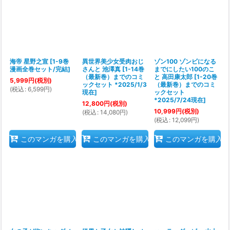
海帝 星野之宣
[
1-9巻
異世界美少女受肉おじ
ゾン100 ゾンビになる
漫画全巻セット/完結
]
さんと 池澤真
[
1-14巻
までにしたい100のこ
（最新巻）までのコミ
と 高田康太郎
[
1-20巻
5,999
円
(税別)
ックセット *2025/1/3
（最新巻）までのコミ
(
税込
:
6,599
円
)
現在
]
ックセット
*2025/7/24現在
]
12,800
円
(税別)
10,999
円
(税別)
(
税込
:
14,080
円
)
(
税込
:
12,099
円
)
このマンガを購入
このマンガを購入
このマンガを購入