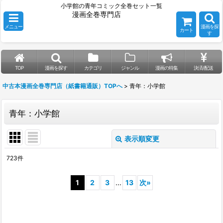
小学館の青年コミック全巻セット一覧
漫画全巻専門店
メニュー
漫画を探
カート
す
TOP
漫画を探す
カテゴリ
ジャンル
漫画の特集
決済/配送
中古本漫画全巻専門店（紙書籍通販）TOPへ
>
青年：小学館
青年：小学館
表示順変更
閉じる
723
件
表示数
:
1
2
3
...
13
次
»
並び順
:
絞り込む