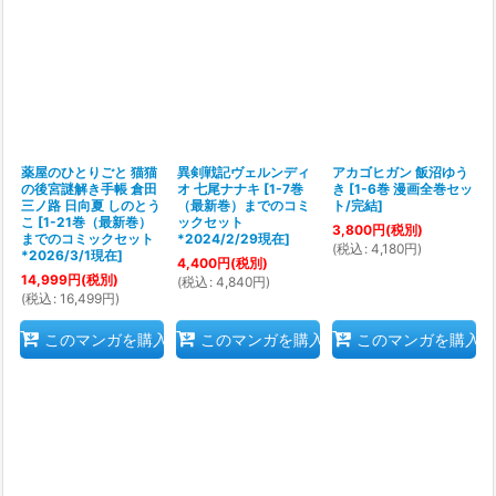
薬屋のひとりごと 猫猫
異剣戦記ヴェルンディ
アカゴヒガン 飯沼ゆう
の後宮謎解き手帳 倉田
オ 七尾ナナキ
[
1-7巻
き
[
1-6巻 漫画全巻セッ
三ノ路 日向夏 しのとう
（最新巻）までのコミ
ト/完結
]
こ
[
1-21巻（最新巻）
ックセット
3,800
円
(税別)
までのコミックセット
*2024/2/29現在
]
(
税込
:
4,180
円
)
*2026/3/1現在
]
4,400
円
(税別)
14,999
円
(税別)
(
税込
:
4,840
円
)
(
税込
:
16,499
円
)
このマンガを購入
このマンガを購入
このマンガを購入