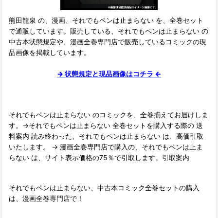
熊田龍泉 の、漫画、それでもペンは止まらない を、全巻セット
で通販しています。販売している、それでもペンは止まらない の
中古本状態規定や、漫画全巻専門店で販売しているコミックの現
品画像を掲載しています。
→ 状態規定と現品画像はコチラ ←
それでもペンは止まらない のコミックを、全巻揃えてお届けしま
す。→それでもペンは止まらない 全巻セットを購入する際の 送
料案内 読み終わった、それでもペンは止まらない は、高価引取
いたします。 → 漫画全巻専門店で購入の、それでもペンは止ま
らない は、サイト表示価格の75％で引取します。引取案内
それでもペンは止まらない、中古本コミック全巻セットの購入
は、漫画全巻専門店で！