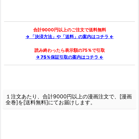
合計9000円以上のご注文で送料無料
→ 「決済方法」や「送料」の案内はコチラ ←
読み終わったら表示額の75％で引取
→ 75％保証引取の案内はコチラ ←
１注文あたり、合計9000円以上の漫画注文で、[漫画
全巻]を[送料無料]にてお届けします。