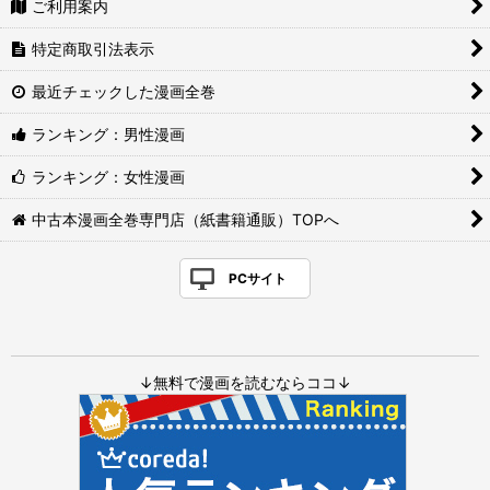
ご利用案内
特定商取引法表示
最近チェックした漫画全巻
ランキング：男性漫画
ランキング：女性漫画
中古本漫画全巻専門店（紙書籍通販）TOPへ
PCサイト
↓無料で漫画を読むならココ↓