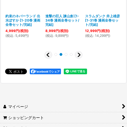
約束のネバーランド 出
進撃の巨人 諫山創
[
1-
スラムダンク 井上雄彦
漫
水ぽすか
[
1-20巻 漫画
34巻 漫画全巻セット/
[
1-31巻 漫画全巻セッ
全巻セット/完結
]
完結
]
ト/完結
]
4,999
円
(税別)
8,999
円
(税別)
12,999
円
(税別)
(
税込
:
5,499
円
)
(
税込
:
9,899
円
)
(
税込
:
14,299
円
)
1
(
Facebookでシェア
マイページ
ショッピングカート