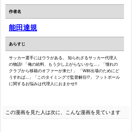
作者名
能田達規
あらすじ
サッカー選手にはウラがある。 知られざるサッカー代理人
の物語! 「俺の給料、もう少し上がらないかな…」「憧れの
クラブから移籍のオファーが来た! 」 「W杯出場のためにど
うすれば…」「このタイミングで監督解任!?」 フットボール
に関するお悩みは代理人におまかせ!!
この漫画を見た人は次に、こんな漫画を見ています