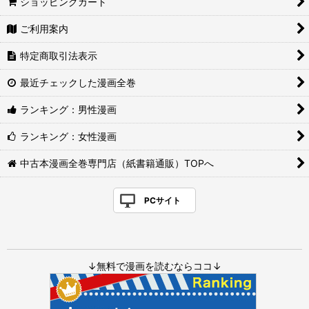
ショッピングカート
ご利用案内
特定商取引法表示
最近チェックした漫画全巻
ランキング：男性漫画
ランキング：女性漫画
中古本漫画全巻専門店（紙書籍通販）TOPへ
PCサイト
↓無料で漫画を読むならココ↓