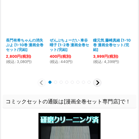
長門有希ちゃんの消失
ぜんぶちょーだい 車谷
瞳元気 藤崎真緒
[
1-10
ぷよ
[
1-10巻 漫画全巻
晴子
[
1-2巻 漫画全巻セ
巻 漫画全巻セット/完
セット/完結
]
ット/完結
]
結
]
2,800
円
(税別)
400
円
(税別)
3,999
円
(税別)
1
(
税込
:
3,080
円
)
(
税込
:
440
円
)
(
税込
:
4,399
円
)
(
コミックセットの通販は[漫画全巻セット専門店]で！