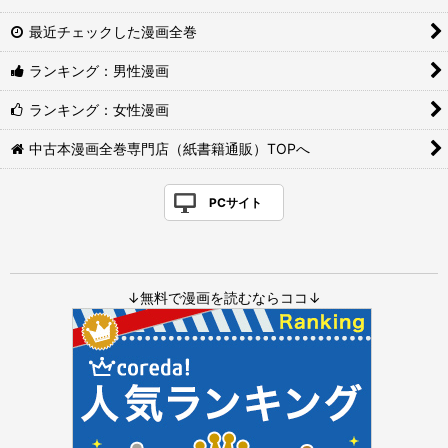
最近チェックした漫画全巻
ランキング：男性漫画
ランキング：女性漫画
中古本漫画全巻専門店（紙書籍通販）TOPへ
PCサイト
↓無料で漫画を読むならココ↓