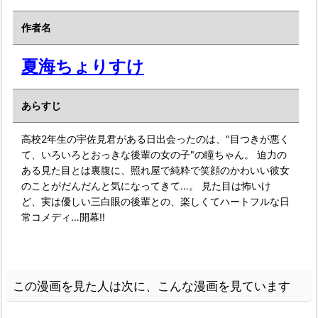
作者名
夏海ちょりすけ
あらすじ
高校2年生の宇佐見君がある日出会ったのは、"目つきが悪く
て、いろいろとおっきな後輩の女の子"の瞳ちゃん。 迫力の
ある見た目とは裏腹に、照れ屋で純粋で笑顔のかわいい彼女
のことがだんだんと気になってきて…。 見た目は怖いけ
ど、実は優しい三白眼の後輩との、楽しくてハートフルな日
常コメディ…開幕!!
この漫画を見た人は次に、こんな漫画を見ています