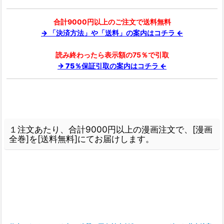
合計9000円以上のご注文で送料無料
→ 「決済方法」や「送料」の案内はコチラ ←
読み終わったら表示額の75％で引取
→ 75％保証引取の案内はコチラ ←
１注文あたり、合計9000円以上の漫画注文で、[漫画
全巻]を[送料無料]にてお届けします。