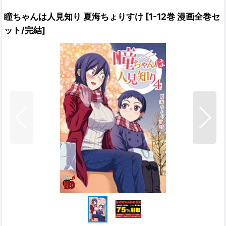
瞳ちゃんは人見知り 夏海ちょりすけ
[
1-12巻 漫画全巻セ
ット/完結
]