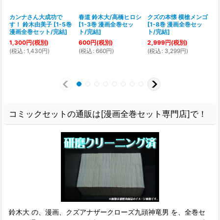
カンナさん大成功で
春道 鈴木大/高橋ヒロシ
クズの本懐 横槍メンゴ
す！ 鈴木由美子
[
1-5巻
[
1-3巻 漫画全巻セッ
[
1-8巻 漫画全巻セッ
[
漫画全巻セット/完結
]
ト/完結
]
ト/完結
]
1,300
円
(税別)
600
円
(税別)
2,999
円
(税別)
(
税込
:
1,430
円
)
(
税込
:
660
円
)
(
税込
:
3,299
円
)
(
コミックセットの通販は[漫画全巻セット専門店]で！
鈴木大 の、漫画、クズアナザークローズ九頭神竜男 を、全巻セ