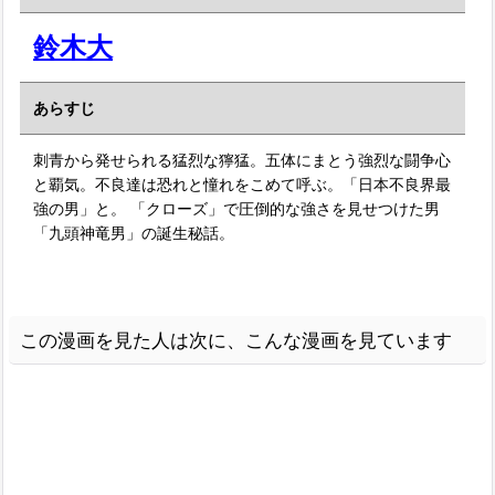
鈴木大
あらすじ
刺青から発せられる猛烈な獰猛。五体にまとう強烈な闘争心
と覇気。不良達は恐れと憧れをこめて呼ぶ。「日本不良界最
強の男」と。 「クローズ」で圧倒的な強さを見せつけた男
「九頭神竜男」の誕生秘話。
この漫画を見た人は次に、こんな漫画を見ています