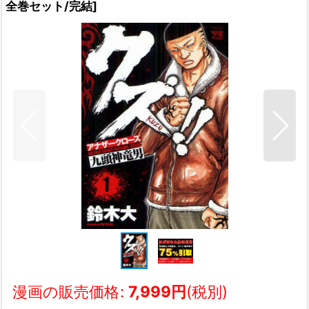
全巻セット/完結
]
漫画の販売価格
:
7,999
円
(税別)