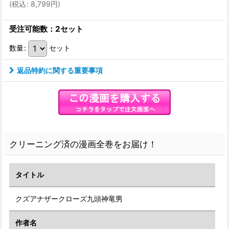
(
税込
:
8,799
円
)
受注可能数：2セット
数量
:
セット
返品特約に関する重要事項
クリーニング済の漫画全巻をお届け！
タイトル
クズアナザークローズ九頭神竜男
作者名