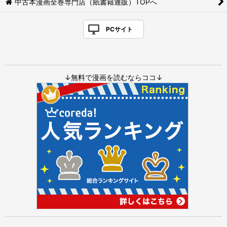
中古本漫画全巻専門店（紙書籍通販）TOPへ
PCサイト
↓無料で漫画を読むならココ↓