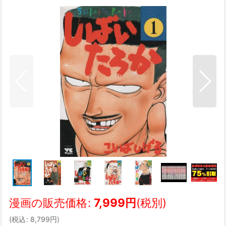
漫画の販売価格
:
7,999
円
(税別)
(
税込
:
8,799
円
)