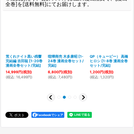
全巻]を[送料無料]にてお届けします。
荒くれナイト黒い残響
喧嘩商売 木多康昭
[
1-
QP（キューピー） 高橋
完結編 吉田聡
[
1-20巻
24巻 漫画全巻セット/
ヒロシ
[
1-8巻 漫画全巻
[
漫画全巻セット/完結
]
完結
]
セット/完結
]
14,999
円
(税別)
6,800
円
(税別)
1,200
円
(税別)
(
税込
:
16,499
円
)
(
税込
:
7,480
円
)
(
税込
:
1,320
円
)
(
Facebookでシェア