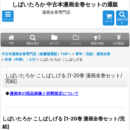
しばいたろか 中古本漫画全巻セットの通販
漫画全巻専門店
メニュー
漫画を探
カート
す
TOP
漫画を探す
カテゴリ
ジャンル
漫画の特集
決済/配送
中古本漫画全巻専門店（紙書籍通販）TOPへ
>
青年：完結：漫画全巻
>
作者（作画）：か行
>
しばいたろか こしばしげる
しばいたろか こしばしげる
[
1-20巻 漫画全巻セット/
完結
]
◆
漫画本の現品画像と状態規定について
しばいたろか こしばしげる
[
1-20巻 漫画全巻セット/完
結
]