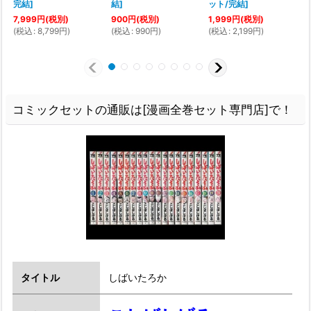
完結
]
結
]
ット/完結
]
7,999
円
(税別)
900
円
(税別)
1,999
円
(税別)
(
税込
:
8,799
円
)
(
税込
:
990
円
)
(
税込
:
2,199
円
)
(
コミックセットの通販は[漫画全巻セット専門店]で！
タイトル
しばいたろか