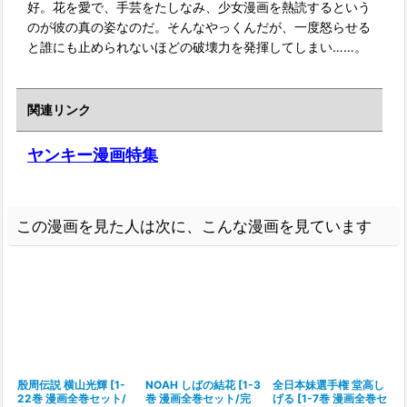
好。花を愛で、手芸をたしなみ、少女漫画を熱読するという
のが彼の真の姿なのだ。そんなやっくんだが、一度怒らせる
と誰にも止められないほどの破壊力を発揮してしまい……。
関連リンク
ヤンキー漫画特集
この漫画を見た人は次に、こんな漫画を見ています
殷周伝説 横山光輝
[
1-
NOAH しばの結花
[
1-3
全日本妹選手権 堂高し
22巻 漫画全巻セット/
巻 漫画全巻セット/完
げる
[
1-7巻 漫画全巻セ