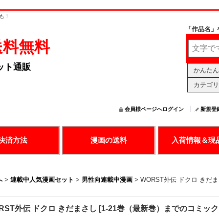
も！
「作品名」
送料無料
ット通販
かんたん
カテゴリ
会員様ページへログイン
新規登
の決済で漫画購入
送料無料アリ
日々更新中
決済方法
漫画の送料
入荷情報＆現
へ
>
連載中人気漫画セット
>
男性向連載中漫画
>
WORST外伝 ドクロ きだ
RST外伝 ドクロ きだまさし
[
1-21巻（最新巻）までのコミックセッ