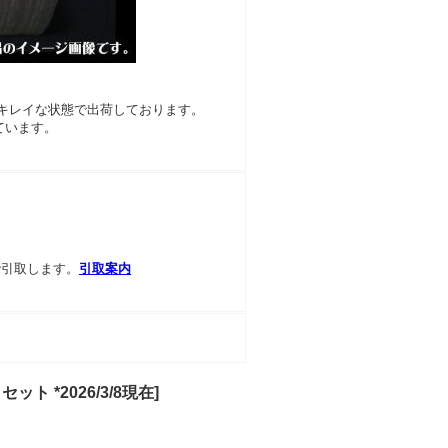
的キレイな状態で出荷しております。
ています。
で引取します。
引取案内
！
ト *2026/3/8現在
]