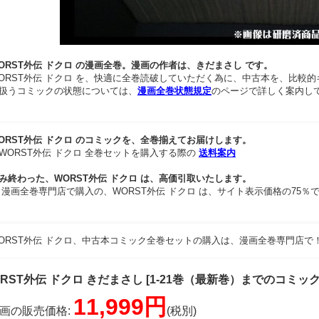
ORST外伝 ドクロ の漫画全巻。漫画の作者は、きだまさし です。
ORST外伝 ドクロ を、快適に全巻読破していただく為に、中古本を、比較
扱うコミックの状態については、
漫画全巻状態規定
のページで詳しく案内し
ORST外伝 ドクロ のコミックを、全巻揃えてお届けします。
WORST外伝 ドクロ 全巻セットを購入する際の
送料案内
み終わった、WORST外伝 ドクロ は、高価引取いたします。
 漫画全巻専門店で購入の、WORST外伝 ドクロ は、サイト表示価格の75％
ORST外伝 ドクロ、中古本コミック全巻セットの購入は、漫画全巻専門店で
RST外伝 ドクロ きだまさし
[
1-21巻（最新巻）までのコミックセッ
11,999円
画の販売価格
:
(税別)