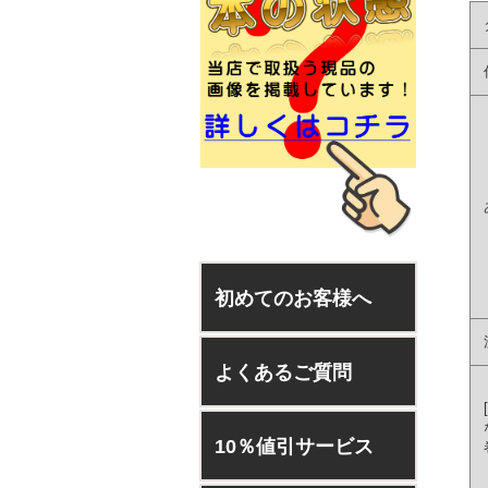
初めてのお客様へ
よくあるご質問
[
10％値引サービス