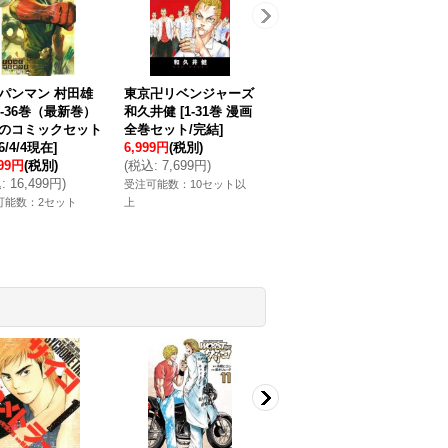
パンマン 村田雄
東京卍リベンジャーズ
1-36巻（最新巻）
和久井健
[
1-31巻 漫画
のコミックセット
全巻セット/完結
]
26/4/4現在
]
6,999円
(税別)
999円
(税別)
(
税込
:
7,699円
)
込
:
16,499円
)
受注可能数：10セット以
可能数：2セット
上