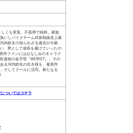
々しくも実直。不器用で純粋。家族
負いしバイクチーム武装戦線史上最
河内鉄生の知られざる過去が今蘇
会い、男として成長を遂げていったの
、原作ファンにはおなじみのキャラク
不良漫画の金字塔『WORST』。その
ある河内鉄生の生き様を、俊英作
…そしてクールに活写。新たなる
!
定についてはコチラ
ク