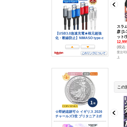
ーローアカデミ
約束のネバーランド
進撃の巨人 諫山創
[
1-
スラ
越耕平
[
1-42巻 漫
出水ぽすか
[
1-20巻 漫
34巻 漫画全巻セット/
彦
[
1
セット/完結
]
画全巻セット/完結
]
完結
]
ット/
0円
(税別)
4,999円
(税別)
8,999円
(税別)
12,9
21,780円
)
(
税込
:
5,499円
)
(
税込
:
9,899円
)
(
税込
:
数：3セット
受注可能数：1セット
受注可能数：3セット
受注可
上
この