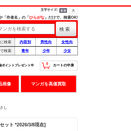
文字サイズ
:
や「作者名」の「
ひらがな
」だけで、検索OK!
に検索
内容別
男性向
女性向
で検索
青年
少年
少女
0
カートの中身
録ポイントプレゼント中
！
最高の条件です！
品画像
マンガを高価買取
まさし
ト *2026/3/8現在
]