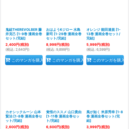
鬼組THEREVOLBER 藤
おはようKジロー 水島
オレンジ 能田達規
[
1-
井克己
[
1-9巻 漫画全巻
新司
[
1-29巻 漫画全巻
13巻 漫画全巻セット/
セット/完結
]
セット/完結
]
完結
]
2,400
円
(税別)
8,999
円
(税別)
5,999
円
(税別)
(
税込
:
2,640
円
)
(
税込
:
9,899
円
)
(
税込
:
6,599
円
)
このマンガを購入
このマンガを購入
このマンガを購入
カオシックルーン 山本
覚悟のススメ 山口貴由
風が如く 米原秀幸
[
1-8
賢治
[
1-8巻 漫画全巻セ
[
1-11巻 漫画全巻セッ
巻 漫画全巻セット/完
ット/完結
]
ト/完結
]
結
]
2,600
円
(税別)
6,600
円
(税別)
3,999
円
(税別)