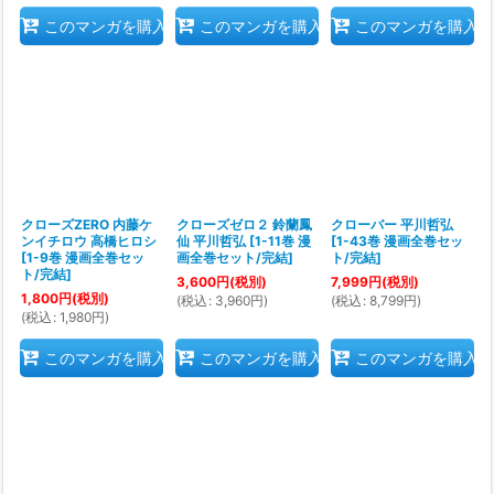
このマンガを購入
このマンガを購入
このマンガを購入
クローズZERO 内藤ケ
クローズゼロ２ 鈴蘭鳳
クローバー 平川哲弘
ンイチロウ 高橋ヒロシ
仙 平川哲弘
[
1-11巻 漫
[
1-43巻 漫画全巻セッ
[
1-9巻 漫画全巻セッ
画全巻セット/完結
]
ト/完結
]
ト/完結
]
3,600
円
(税別)
7,999
円
(税別)
1,800
円
(税別)
(
税込
:
3,960
円
)
(
税込
:
8,799
円
)
(
税込
:
1,980
円
)
このマンガを購入
このマンガを購入
このマンガを購入