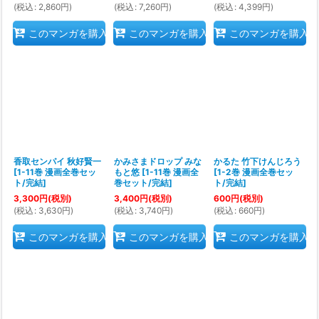
(
税込
:
2,860
円
)
(
税込
:
7,260
円
)
(
税込
:
4,399
円
)
このマンガを購入
このマンガを購入
このマンガを購入
香取センパイ 秋好賢一
かみさまドロップ みな
かるた 竹下けんじろう
[
1-11巻 漫画全巻セッ
もと悠
[
1-11巻 漫画全
[
1-2巻 漫画全巻セッ
ト/完結
]
巻セット/完結
]
ト/完結
]
3,300
円
(税別)
3,400
円
(税別)
600
円
(税別)
(
税込
:
3,630
円
)
(
税込
:
3,740
円
)
(
税込
:
660
円
)
このマンガを購入
このマンガを購入
このマンガを購入