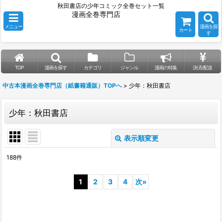
秋田書店の少年コミック全巻セット一覧
漫画全巻専門店
メニュー
漫画を探
カート
す
TOP
漫画を探す
カテゴリ
ジャンル
漫画の特集
決済/配送
中古本漫画全巻専門店（紙書籍通販）TOPへ
>
少年：秋田書店
少年：秋田書店
表示順変更
閉じる
188
件
表示数
:
1
2
3
4
次
»
並び順
:
絞り込む