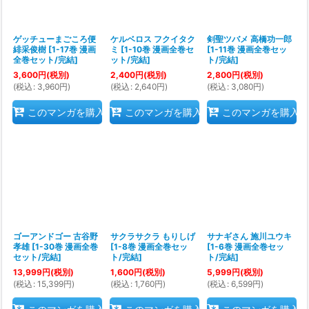
ゲッチューまごころ便
ケルベロス フクイタク
剣聖ツバメ 高橋功一郎
緋采俊樹
[
1-17巻 漫画
ミ
[
1-10巻 漫画全巻セ
[
1-11巻 漫画全巻セッ
全巻セット/完結
]
ット/完結
]
ト/完結
]
3,600
円
(税別)
2,400
円
(税別)
2,800
円
(税別)
(
税込
:
3,960
円
)
(
税込
:
2,640
円
)
(
税込
:
3,080
円
)
このマンガを購入
このマンガを購入
このマンガを購入
ゴーアンドゴー 古谷野
サクラサクラ もりしげ
サナギさん 施川ユウキ
孝雄
[
1-30巻 漫画全巻
[
1-8巻 漫画全巻セッ
[
1-6巻 漫画全巻セッ
セット/完結
]
ト/完結
]
ト/完結
]
13,999
円
(税別)
1,600
円
(税別)
5,999
円
(税別)
(
税込
:
15,399
円
)
(
税込
:
1,760
円
)
(
税込
:
6,599
円
)