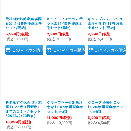
元祖浦安鉄筋家族 浜岡
キミイロフォーカス 千
ギャンブルフィッシュ
賢次
[
1-28巻 漫画全巻
明太郎
[
1-10巻 漫画全
山根和俊
[
1-19巻 漫画
セット/完結
]
巻セット/完結
]
全巻セット/完結
]
5,999
円
(税別)
2,999
円
(税別)
4,999
円
(税別)
(
税込
:
6,599
円
)
(
税込
:
3,299
円
)
(
税込
:
5,499
円
)
このマンガを購入
このマンガを購入
このマンガを購入
吸血鬼すぐ死ぬ 盆ノ木
グラップラー刃牙 板垣
クローズ 高橋ヒロシ
至
[
1-26巻（最新巻）
恵介
[
1-42巻 漫画全巻
[
1-26巻 漫画全巻セッ
までのコミックセット
セット/完結
]
ト/完結
]
*2026/2/23現在
]
11,999
円
(税別)
5,999
円
(税別)
10,999
円
(税別)
(
税込
:
13,199
円
)
(
税込
:
6,599
円
)
(
税込
:
12,099
円
)