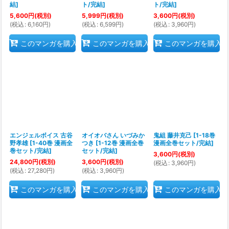
結
]
ト/完結
]
ト/完結
]
5,600
円
(税別)
5,999
円
(税別)
3,600
円
(税別)
(
税込
:
6,160
円
)
(
税込
:
6,599
円
)
(
税込
:
3,960
円
)
このマンガを購入
このマンガを購入
このマンガを購入
エンジェルボイス 古谷
オイオバさん いづみか
鬼組 藤井克己
[
1-18巻
野孝雄
[
1-40巻 漫画全
つき
[
1-12巻 漫画全巻
漫画全巻セット/完結
]
巻セット/完結
]
セット/完結
]
3,600
円
(税別)
24,800
円
(税別)
3,600
円
(税別)
(
税込
:
3,960
円
)
(
税込
:
27,280
円
)
(
税込
:
3,960
円
)
このマンガを購入
このマンガを購入
このマンガを購入