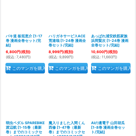
バキ道 板垣恵介
[
1-17
ハリガネサービスACE
あっぱれ浦安鉄筋家族
巻 漫画全巻セット/完
荒達哉
[
1-24巻 漫画全
浜岡賢次
[
1-24巻 漫画
結
]
巻セット/完結
]
全巻セット/完結
]
6,800
円
(税別)
8,999
円
(税別)
10,600
円
(税別)
(
税込
:
7,480
円
)
(
税込
:
9,899
円
)
(
税込
:
11,660
円
)
このマンガを購入
このマンガを購入
このマンガを購入
弱虫ペダル SPAREBIKE
魔入りました入間くん
AIの遺電子 山田胡瓜
渡辺航
[
1-15巻（最新
西修
[
1-47巻（最新
[
1-8巻 漫画全巻セッ
巻）までのコミックセ
巻）までのコミックセ
ト/完結
]