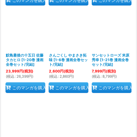
このマンガを購入
このマンガを購入
このマンガを購入
鮫島最後の十五日 佐藤
さんごくし やまさき拓
サンセットローズ 米原
タカヒロ
[
1-20巻 漫画
味
[
1-6巻 漫画全巻セッ
秀幸
[
1-21巻 漫画全巻
全巻セット/完結
]
ト/完結
]
セット/完結
]
23,999
円
(税別)
2,600
円
(税別)
7,999
円
(税別)
(
税込
:
26,399
円
)
(
税込
:
2,860
円
)
(
税込
:
8,799
円
)
このマンガを購入
このマンガを購入
このマンガを購入