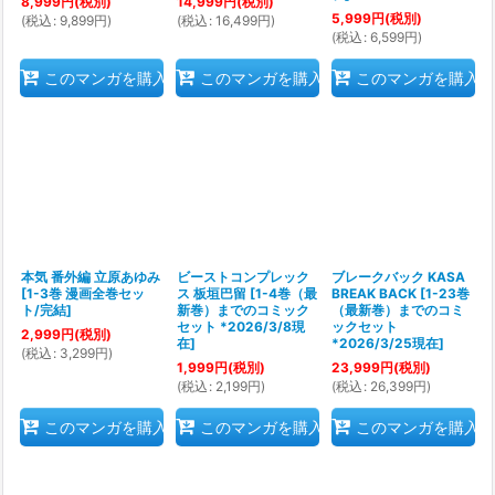
8,999
円
(税別)
14,999
円
(税別)
5,999
円
(税別)
(
税込
:
9,899
円
)
(
税込
:
16,499
円
)
(
税込
:
6,599
円
)
このマンガを購入
このマンガを購入
このマンガを購入
本気 番外編 立原あゆみ
ビーストコンプレック
ブレークバック KASA
[
1-3巻 漫画全巻セッ
ス 板垣巴留
[
1-4巻（最
BREAK BACK
[
1-23巻
ト/完結
]
新巻）までのコミック
（最新巻）までのコミ
セット *2026/3/8現
ックセット
2,999
円
(税別)
在
]
*2026/3/25現在
]
(
税込
:
3,299
円
)
1,999
円
(税別)
23,999
円
(税別)
(
税込
:
2,199
円
)
(
税込
:
26,399
円
)
このマンガを購入
このマンガを購入
このマンガを購入