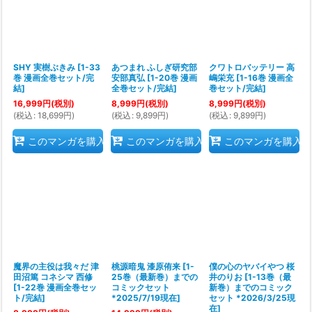
SHY 実樹ぶきみ
[
1-33
あつまれ ふしぎ研究部
クワトロバッテリー 高
巻 漫画全巻セット/完
安部真弘
[
1-20巻 漫画
嶋栄充
[
1-16巻 漫画全
結
]
全巻セット/完結
]
巻セット/完結
]
16,999
円
(税別)
8,999
円
(税別)
8,999
円
(税別)
(
税込
:
18,699
円
)
(
税込
:
9,899
円
)
(
税込
:
9,899
円
)
このマンガを購入
このマンガを購入
このマンガを購入
魔界の主役は我々だ 津
桃源暗鬼 漆原侑来
[
1-
僕の心のヤバイやつ 桜
田沼篤 コネシマ 西修
25巻（最新巻）までの
井のりお
[
1-13巻（最
[
1-22巻 漫画全巻セッ
コミックセット
新巻）までのコミック
ト/完結
]
*2025/7/19現在
]
セット *2026/3/25現
在
]