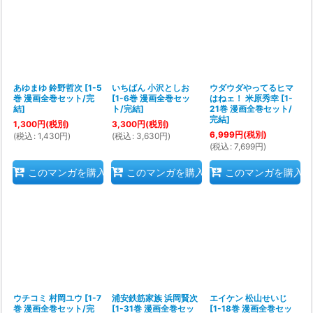
あゆまゆ 鈴野哲次
[
1-5
いちばん 小沢としお
ウダウダやってるヒマ
巻 漫画全巻セット/完
[
1-6巻 漫画全巻セッ
はねェ！ 米原秀幸
[
1-
結
]
ト/完結
]
21巻 漫画全巻セット/
完結
]
1,300
円
(税別)
3,300
円
(税別)
6,999
円
(税別)
(
税込
:
1,430
円
)
(
税込
:
3,630
円
)
(
税込
:
7,699
円
)
このマンガを購入
このマンガを購入
このマンガを購入
ウチコミ 村岡ユウ
[
1-7
浦安鉄筋家族 浜岡賢次
エイケン 松山せいじ
巻 漫画全巻セット/完
[
1-31巻 漫画全巻セッ
[
1-18巻 漫画全巻セッ