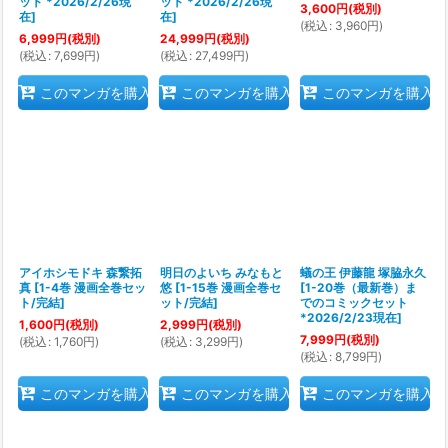
ット *2026/2/26現
ット *2026/2/26現
3,600
円
(税別)
在
]
在
]
(
税込
:
3,960
円
)
6,999
円
(税別)
24,999
円
(税別)
(
税込
:
7,699
円
)
(
税込
:
27,499
円
)
このマンガを購入
このマンガを購入
このマンガを購入
アイホシモドキ 森繋拓
明日のよいち みなもと
蟻の王 伊藤龍 塚脇永久
真
[
1-4巻 漫画全巻セッ
悠
[
1-15巻 漫画全巻セ
[
1-20巻（最新巻）ま
ト/完結
]
ット/完結
]
でのコミックセット
*2026/2/23現在
]
1,600
円
(税別)
2,999
円
(税別)
7,999
円
(税別)
(
税込
:
1,760
円
)
(
税込
:
3,299
円
)
(
税込
:
8,799
円
)
このマンガを購入
このマンガを購入
このマンガを購入