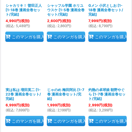
シャカリキ！ 曽田正人
シャッフル学園 ホリユ
Gメン 小沢としお
[
1-
[
1-18巻 漫画全巻セッ
ウスケ
[
1-5巻 漫画全巻
18巻 漫画全巻セット/
ト/完結
]
セット/完結
]
完結
]
4,990
円
(税別)
2,600
円
(税別)
7,999
円
(税別)
(
税込
:
5,489
円
)
(
税込
:
2,860
円
)
(
税込
:
8,799
円
)
このマンガを購入
このマンガを購入
このマンガを購入
実は私は 増田英二
[
1-
じゃのめ 梅田阿比
[
1-7
灼熱の卓球娘 朝野やぐ
22巻 漫画全巻セット/
巻 漫画全巻セット/完
ら
[
1-7巻 漫画全巻セッ
完結
]
結
]
ト/完結
]
6,999
円
(税別)
1,999
円
(税別)
2,999
円
(税別)
(
税込
:
7,699
円
)
(
税込
:
2,199
円
)
(
税込
:
3,299
円
)
このマンガを購入
このマンガを購入
このマンガを購入