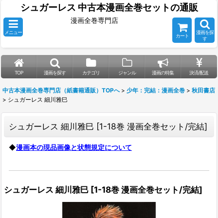
シュガーレス 中古本漫画全巻セットの通販
漫画全巻専門店
メニュー
漫画を探
カート
す
TOP
漫画を探す
カテゴリ
ジャンル
漫画の特集
決済/配送
中古本漫画全巻専門店（紙書籍通販）TOPへ
>
少年：完結：漫画全巻
>
秋田書店
>
シュガーレス 細川雅巳
シュガーレス 細川雅巳
[
1-18巻 漫画全巻セット/完結
]
◆
漫画本の現品画像と状態規定について
シュガーレス 細川雅巳
[
1-18巻 漫画全巻セット/完結
]