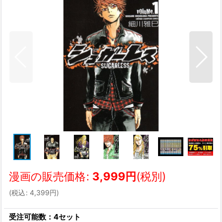
漫画の販売価格
:
3,999
円
(税別)
(
税込
:
4,399
円
)
受注可能数：4セット