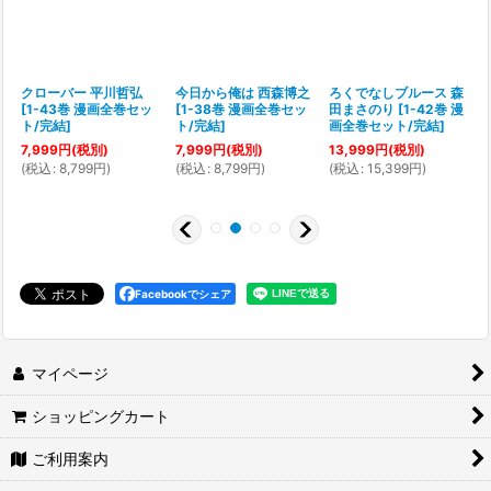
クローバー 平川哲弘
今日から俺は 西森博之
ろくでなしブルース 森
[
1-43巻 漫画全巻セッ
[
1-38巻 漫画全巻セッ
田まさのり
[
1-42巻 漫
[
ト/完結
]
ト/完結
]
画全巻セット/完結
]
7,999
円
(税別)
7,999
円
(税別)
13,999
円
(税別)
(
税込
:
8,799
円
)
(
税込
:
8,799
円
)
(
税込
:
15,399
円
)
(
Facebookでシェア
マイページ
ショッピングカート
ご利用案内