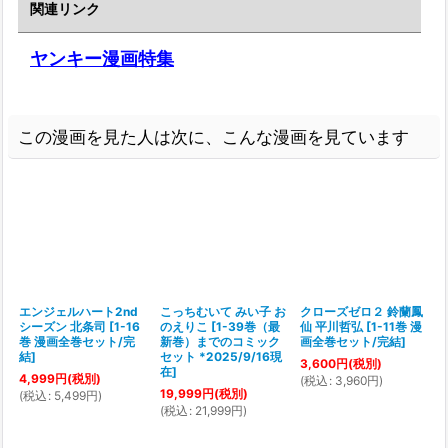
関連リンク
ヤンキー漫画特集
この漫画を見た人は次に、こんな漫画を見ています
エンジェルハート2nd
こっちむいて みい子 お
クローズゼロ２ 鈴蘭鳳
シーズン 北条司
[
1-16
のえりこ
[
1-39巻（最
仙 平川哲弘
[
1-11巻 漫
巻 漫画全巻セット/完
新巻）までのコミック
画全巻セット/完結
]
結
]
セット *2025/9/16現
3,600
円
(税別)
在
]
4,999
円
(税別)
(
税込
:
3,960
円
)
19,999
円
(税別)
(
税込
:
5,499
円
)
(
税込
:
21,999
円
)
(