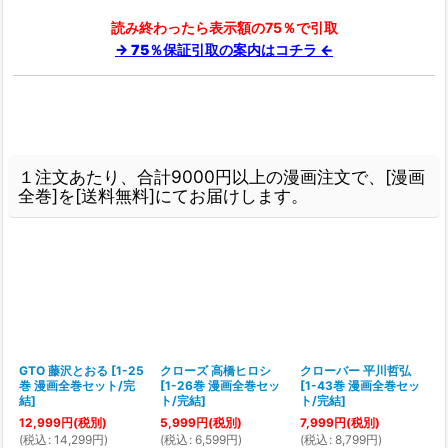
読み終わったら表示額の75％で引取
→ 75％保証引取の案内はコチラ ←
１注文あたり、合計9000円以上の漫画注文で、[漫画
全巻]を[送料無料]にてお届けします。
GTO 藤沢とおる
[
1-25
クローズ 高橋ヒロシ
クローバー 平川哲弘
巻 漫画全巻セット/完
[
1-26巻 漫画全巻セッ
[
1-43巻 漫画全巻セッ
[
結
]
ト/完結
]
ト/完結
]
12,999
円
(税別)
5,999
円
(税別)
7,999
円
(税別)
(
税込
:
14,299
円
)
(
税込
:
6,599
円
)
(
税込
:
8,799
円
)
(