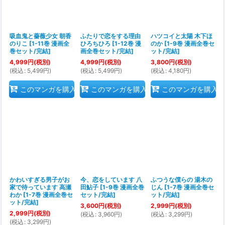
吸血鬼と薔薇少女 朝香
ふたりで恋をする理由
ハツコイと太陽 木下ほ
のりこ
[
1-11巻 漫画全
ひろちひろ
[
1-12巻 漫
のか
[
1-9巻 漫画全巻セ
巻セット/完結
]
画全巻セット/完結
]
ット/完結
]
4,999
円
(税別)
4,999
円
(税別)
3,800
円
(税別)
(
税込
:
5,499
円
)
(
税込
:
5,499
円
)
(
税込
:
4,180
円
)
このマンガを購入
このマンガを購入
このマンガを購入
かわいすぎる男子がお
今、恋をしています 八
ふつうな僕らの 湯木の
家で待っています 高瀬
田鮎子
[
1-9巻 漫画全巻
じん
[
1-7巻 漫画全巻セ
わか
[
1-7巻 漫画全巻セ
セット/完結
]
ット/完結
]
ット/完結
]
3,600
円
(税別)
2,999
円
(税別)
2,999
円
(税別)
(
税込
:
3,960
円
)
(
税込
:
3,299
円
)
(
税込
:
3,299
円
)