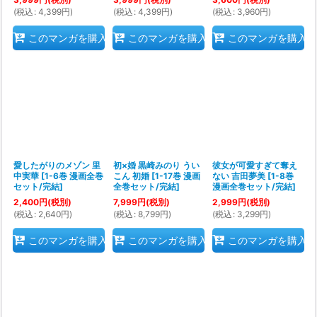
(
税込
:
4,399
円
)
(
税込
:
4,399
円
)
(
税込
:
3,960
円
)
このマンガを購入
このマンガを購入
このマンガを購入
愛したがりのメゾン 里
初×婚 黒崎みのり うい
彼女が可愛すぎて奪え
中実華
[
1-6巻 漫画全巻
こん 初婚
[
1-17巻 漫画
ない 吉田夢美
[
1-8巻
セット/完結
]
全巻セット/完結
]
漫画全巻セット/完結
]
2,400
円
(税別)
7,999
円
(税別)
2,999
円
(税別)
(
税込
:
2,640
円
)
(
税込
:
8,799
円
)
(
税込
:
3,299
円
)
このマンガを購入
このマンガを購入
このマンガを購入