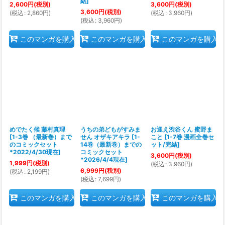
結
]
2,600
円
(税別)
3,600
円
(税別)
3,600
円
(税別)
(
税込
:
2,860
円
)
(
税込
:
3,960
円
)
(
税込
:
3,960
円
)
このマンガを購入
このマンガを購入
このマンガを購入
めでたく候 藤村真理
うちの弟どもがすみま
お迎え渋谷くん 蜜野ま
[
1-3巻 （最新巻）まで
せん オザキアキラ
[
1-
こと
[
1-7巻 漫画全巻セ
のコミックセット
14巻（最新巻）までの
ット/完結
]
*2022/4/30現在
]
コミックセット
3,600
円
(税別)
*2026/4/4現在
]
1,999
円
(税別)
(
税込
:
3,960
円
)
6,999
円
(税別)
(
税込
:
2,199
円
)
(
税込
:
7,699
円
)
このマンガを購入
このマンガを購入
このマンガを購入