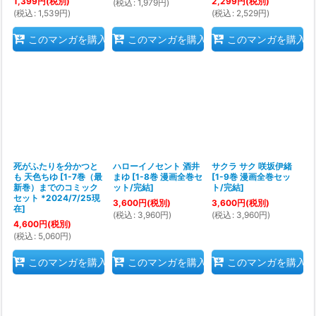
1,399
円
(税別)
2,299
円
(税別)
(
税込
:
1,979
円
)
(
税込
:
1,539
円
)
(
税込
:
2,529
円
)
このマンガを購入
このマンガを購入
このマンガを購入
死がふたりを分かつと
ハローイノセント 酒井
サクラ サク 咲坂伊緒
も 天色ちゆ
[
1-7巻（最
まゆ
[
1-8巻 漫画全巻セ
[
1-9巻 漫画全巻セッ
新巻）までのコミック
ット/完結
]
ト/完結
]
セット *2024/7/25現
3,600
円
(税別)
3,600
円
(税別)
在
]
(
税込
:
3,960
円
)
(
税込
:
3,960
円
)
4,600
円
(税別)
(
税込
:
5,060
円
)
このマンガを購入
このマンガを購入
このマンガを購入