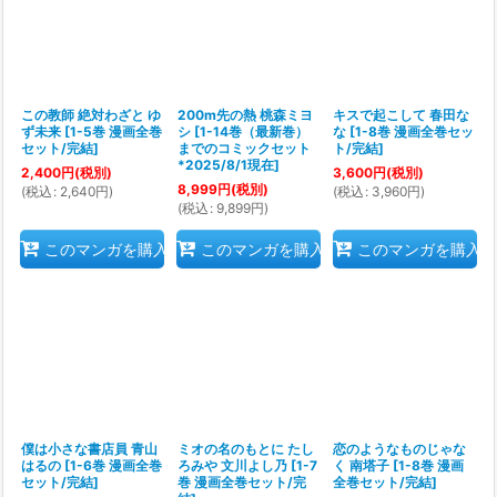
この教師 絶対わざと ゆ
200m先の熱 桃森ミヨ
キスで起こして 春田な
ず未来
[
1-5巻 漫画全巻
シ
[
1-14巻（最新巻）
な
[
1-8巻 漫画全巻セッ
セット/完結
]
までのコミックセット
ト/完結
]
*2025/8/1現在
]
2,400
円
(税別)
3,600
円
(税別)
8,999
円
(税別)
(
税込
:
2,640
円
)
(
税込
:
3,960
円
)
(
税込
:
9,899
円
)
このマンガを購入
このマンガを購入
このマンガを購入
僕は小さな書店員 青山
ミオの名のもとに たし
恋のようなものじゃな
はるの
[
1-6巻 漫画全巻
ろみや 文川よし乃
[
1-7
く 南塔子
[
1-8巻 漫画
セット/完結
]
巻 漫画全巻セット/完
全巻セット/完結
]