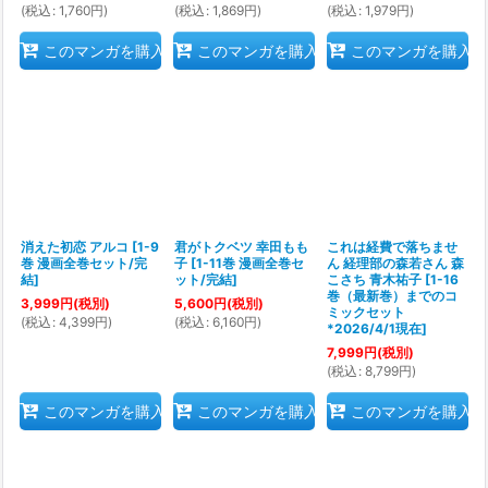
(
税込
:
1,760
円
)
(
税込
:
1,869
円
)
(
税込
:
1,979
円
)
このマンガを購入
このマンガを購入
このマンガを購入
消えた初恋 アルコ
[
1-9
君がトクベツ 幸田もも
これは経費で落ちませ
巻 漫画全巻セット/完
子
[
1-11巻 漫画全巻セ
ん 経理部の森若さん 森
結
]
ット/完結
]
こさち 青木祐子
[
1-16
巻（最新巻）までのコ
3,999
円
(税別)
5,600
円
(税別)
ミックセット
(
税込
:
4,399
円
)
(
税込
:
6,160
円
)
*2026/4/1現在
]
7,999
円
(税別)
(
税込
:
8,799
円
)
このマンガを購入
このマンガを購入
このマンガを購入