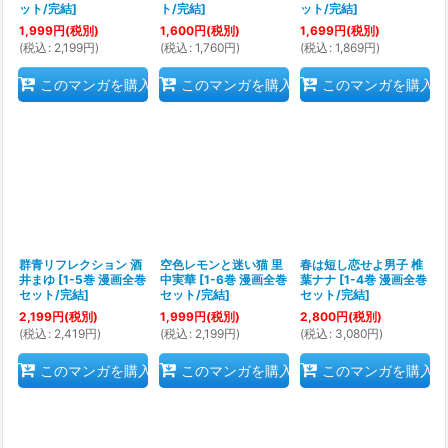
ット/完結
]
ト/完結
]
ット/完結
]
1,999
円
(税別)
1,600
円
(税別)
1,699
円
(税別)
(
税込
:
2,199
円
)
(
税込
:
1,760
円
)
(
税込
:
1,869
円
)
このマンガを購入
このマンガを購入
このマンガを購入
群青リフレクション 酒
空色レモンと迷い猫 里
春は短し恋せよ男子 椎
井まゆ
[
1-5巻 漫画全巻
中実華
[
1-6巻 漫画全巻
葉ナナ
[
1-4巻 漫画全巻
セット/完結
]
セット/完結
]
セット/完結
]
2,199
円
(税別)
1,999
円
(税別)
2,800
円
(税別)
(
税込
:
2,419
円
)
(
税込
:
2,199
円
)
(
税込
:
3,080
円
)
このマンガを購入
このマンガを購入
このマンガを購入