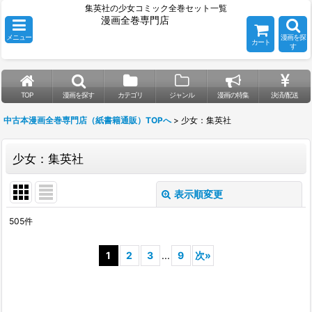
集英社の少女コミック全巻セット一覧
漫画全巻専門店
メニュー
漫画を探
カート
す
TOP
漫画を探す
カテゴリ
ジャンル
漫画の特集
決済/配送
中古本漫画全巻専門店（紙書籍通販）TOPへ
>
少女：集英社
少女：集英社
表示順変更
閉じる
505
件
表示数
:
1
2
3
...
9
次
»
並び順
:
絞り込む