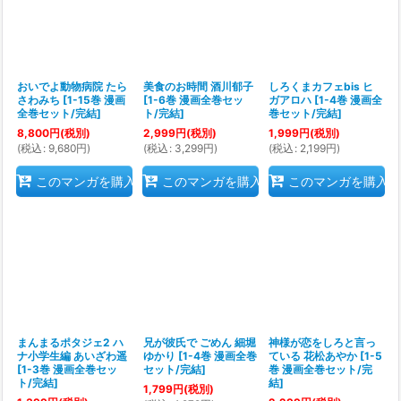
おいでよ動物病院 たら
美食のお時間 酒川郁子
しろくまカフェbis ヒ
さわみち
[
1-15巻 漫画
[
1-6巻 漫画全巻セッ
ガアロハ
[
1-4巻 漫画全
全巻セット/完結
]
ト/完結
]
巻セット/完結
]
8,800
円
(税別)
2,999
円
(税別)
1,999
円
(税別)
(
税込
:
9,680
円
)
(
税込
:
3,299
円
)
(
税込
:
2,199
円
)
このマンガを購入
このマンガを購入
このマンガを購入
まんまるポタジェ2 ハ
兄が彼氏で ごめん 細堀
神様が恋をしろと言っ
ナ小学生編 あいざわ遥
ゆかり
[
1-4巻 漫画全巻
ている 花松あやか
[
1-5
[
1-3巻 漫画全巻セッ
セット/完結
]
巻 漫画全巻セット/完
ト/完結
]
結
]
1,799
円
(税別)