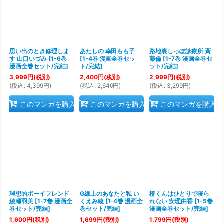
思い出のとき修理しま
あたしの 幸田もも子
路地裏しっぽ診療所 斉
す 山口いづみ
[
1-6巻
[
1-4巻 漫画全巻セッ
藤倫
[
1-7巻 漫画全巻セ
漫画全巻セット/完結
]
ト/完結
]
ット/完結
]
3,999
円
(税別)
2,400
円
(税別)
2,999
円
(税別)
(
税込
:
4,399
円
)
(
税込
:
2,640
円
)
(
税込
:
3,299
円
)
このマンガを購入
このマンガを購入
このマンガを購入
理想的ボーイフレンド
G線上のあなたと私 い
橙くんはひとりで寝ら
綾瀬羽美
[
1-7巻 漫画全
くえみ綾
[
1-4巻 漫画全
れない 安理由香
[
1-5巻
巻セット/完結
]
巻セット/完結
]
漫画全巻セット/完結
]
1,600
円
(税別)
1,699
円
(税別)
1,799
円
(税別)