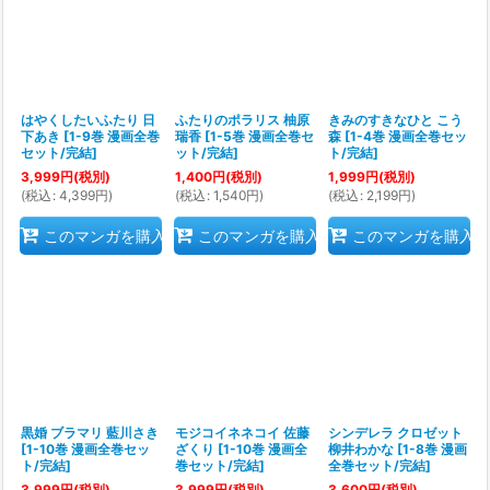
はやくしたいふたり 日
ふたりのポラリス 柚原
きみのすきなひと こう
下あき
[
1-9巻 漫画全巻
瑞香
[
1-5巻 漫画全巻セ
森
[
1-4巻 漫画全巻セッ
セット/完結
]
ット/完結
]
ト/完結
]
3,999
円
(税別)
1,400
円
(税別)
1,999
円
(税別)
(
税込
:
4,399
円
)
(
税込
:
1,540
円
)
(
税込
:
2,199
円
)
このマンガを購入
このマンガを購入
このマンガを購入
黒婚 ブラマリ 藍川さき
モジコイネネコイ 佐藤
シンデレラ クロゼット
[
1-10巻 漫画全巻セッ
ざくり
[
1-10巻 漫画全
柳井わかな
[
1-8巻 漫画
ト/完結
]
巻セット/完結
]
全巻セット/完結
]
3,999
円
(税別)
3,999
円
(税別)
3,600
円
(税別)