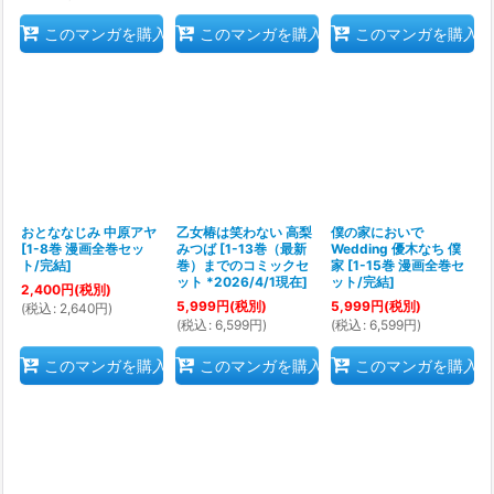
このマンガを購入
このマンガを購入
このマンガを購入
おとななじみ 中原アヤ
乙女椿は笑わない 高梨
僕の家においで
[
1-8巻 漫画全巻セッ
みつば
[
1-13巻（最新
Wedding 優木なち 僕
ト/完結
]
巻）までのコミックセ
家
[
1-15巻 漫画全巻セ
ット *2026/4/1現在
]
ット/完結
]
2,400
円
(税別)
5,999
円
(税別)
5,999
円
(税別)
(
税込
:
2,640
円
)
(
税込
:
6,599
円
)
(
税込
:
6,599
円
)
このマンガを購入
このマンガを購入
このマンガを購入