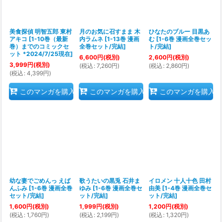
美食探偵 明智五郎 東村
月のお気に召すまま 木
ひなたのブルー 目黒あ
アキコ
[
1-10巻（最新
内ラムネ
[
1-13巻 漫画
む
[
1-6巻 漫画全巻セッ
巻）までのコミックセ
全巻セット/完結
]
ト/完結
]
ット *2024/7/25現在
]
6,600
円
(税別)
2,600
円
(税別)
3,999
円
(税別)
(
税込
:
7,260
円
)
(
税込
:
2,860
円
)
(
税込
:
4,399
円
)
このマンガを購入
このマンガを購入
このマンガを購入
幼な妻でごめんっ えば
歌うたいの黒兎 石井ま
イロメン 十人十色 田村
んふみ
[
1-6巻 漫画全巻
ゆみ
[
1-6巻 漫画全巻セ
由美
[
1-4巻 漫画全巻セ
セット/完結
]
ット/完結
]
ット/完結
]
1,600
円
(税別)
1,999
円
(税別)
1,200
円
(税別)
(
税込
:
1,760
円
)
(
税込
:
2,199
円
)
(
税込
:
1,320
円
)