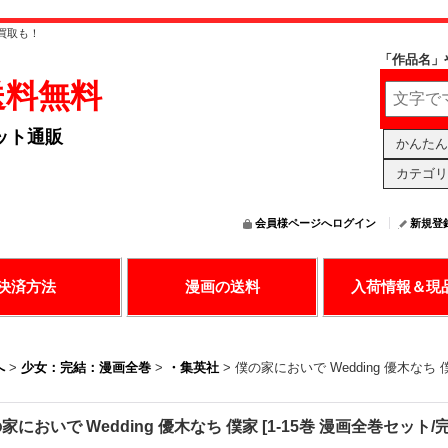
価買取も！
「作品名」
送料無料
ット通販
かんたん
カテゴリ
会員様ページへログイン
新規登
の決済で漫画購入
送料無料アリ
日々更新中
決済方法
漫画の送料
入荷情報＆現
へ
>
少女：完結：漫画全巻
>
・集英社
>
僕の家においで Wedding 優木なち 
家においで Wedding 優木なち 僕家
[
1-15巻 漫画全巻セット/