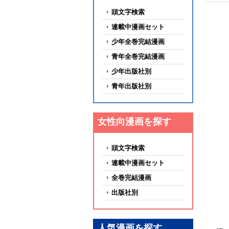
頭文字検索
連載中漫画セット
少年全巻完結漫画
青年全巻完結漫画
少年出版社別
青年出版社別
女性向漫画を探す
頭文字検索
連載中漫画セット
全巻完結漫画
出版社別
人気漫画を探す