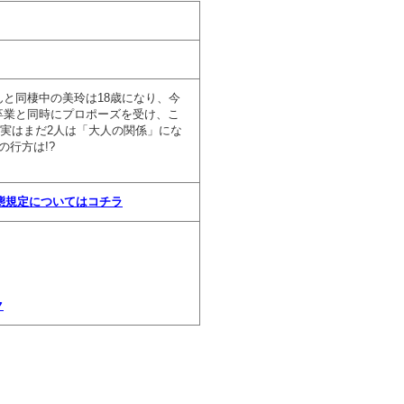
んと同棲中の美玲は18歳になり、今
卒業と同時にプロポーズを受け、こ
実はまだ2人は「大人の関係」にな
の行方は!?
状態規定についてはコチラ
ク