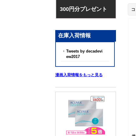
300円分プレゼント
コ
在庫入荷情報
Tweets by decadevi
ew2017
漫画入荷情報をもっと見る