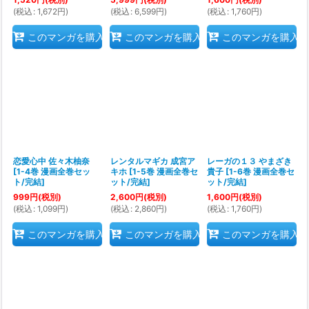
(
税込
:
1,672
円
)
(
税込
:
6,599
円
)
(
税込
:
1,760
円
)
このマンガを購入
このマンガを購入
このマンガを購入
恋愛心中 佐々木柚奈
レンタルマギカ 成宮ア
レーガの１３ やまざき
[
1-4巻 漫画全巻セッ
キホ
[
1-5巻 漫画全巻セ
貴子
[
1-6巻 漫画全巻セ
ト/完結
]
ット/完結
]
ット/完結
]
999
円
(税別)
2,600
円
(税別)
1,600
円
(税別)
(
税込
:
1,099
円
)
(
税込
:
2,860
円
)
(
税込
:
1,760
円
)
このマンガを購入
このマンガを購入
このマンガを購入