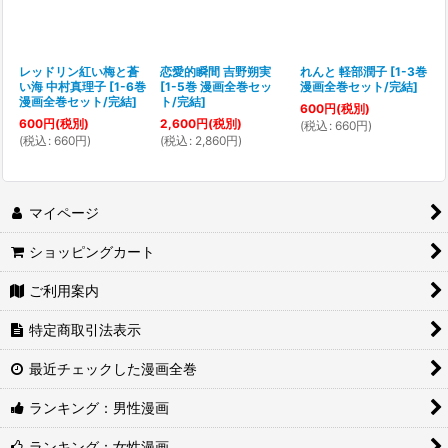
レッドリン紅い梅と蒼
恋愛的瞬間 吉野朔実
れんと 軽部潤子
[
1-3巻
い海 中村真理子
[
1-6巻
[
1-5巻 漫画全巻セッ
漫画全巻セット/完結
]
漫画全巻セット/完結
]
ト/完結
]
600
円
(税別)
600
円
(税別)
2,600
円
(税別)
(
税込
:
660
円
)
(
税込
:
660
円
)
(
税込
:
2,860
円
)
マイページ
ショッピングカート
ご利用案内
特定商取引法表示
最近チェックした漫画全巻
ランキング：男性漫画
ランキング：女性漫画