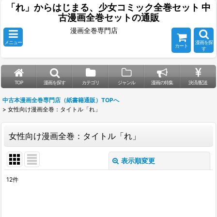
「れ」からはじまる、少女コミック全巻セット 中
古漫画全巻セットの通販
漫画全巻専門店
メニュー
漫画を探
カート
す
TOP
漫画を探す
カテゴリ
ジャンル
漫画の特集
決済/配送
中古本漫画全巻専門店（紙書籍通販）TOPへ
>
女性向け漫画全巻：タイトル「れ」
女性向け漫画全巻：タイトル「れ」
表示順変更
閉じる
12
件
表示数
:
並び順
: