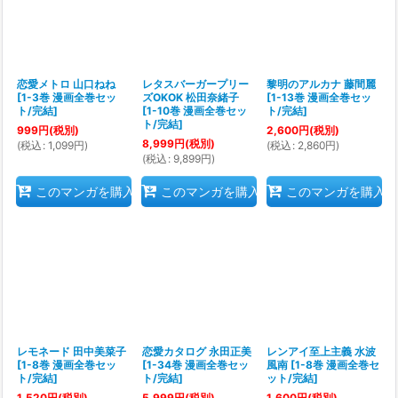
絞り込む
恋愛メトロ 山口ねね
レタスバーガープリー
黎明のアルカナ 藤間麗
[
1-3巻 漫画全巻セッ
ズOKOK 松田奈緒子
[
1-13巻 漫画全巻セッ
ト/完結
]
[
1-10巻 漫画全巻セッ
ト/完結
]
ト/完結
]
999
円
(税別)
2,600
円
(税別)
8,999
円
(税別)
(
税込
:
1,099
円
)
(
税込
:
2,860
円
)
(
税込
:
9,899
円
)
このマンガを購入
このマンガを購入
このマンガを購入
レモネード 田中美菜子
恋愛カタログ 永田正美
レンアイ至上主義 水波
[
1-8巻 漫画全巻セッ
[
1-34巻 漫画全巻セッ
風南
[
1-8巻 漫画全巻セ
ト/完結
]
ト/完結
]
ット/完結
]
1,520
円
(税別)
5,999
円
(税別)
1,600
円
(税別)