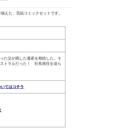
巻揃えた、完結コミックセットです。
った父が残した遺産を相続した。そ
ストラルだった！ 社長就任を迫ら
ついてはコチラ
社