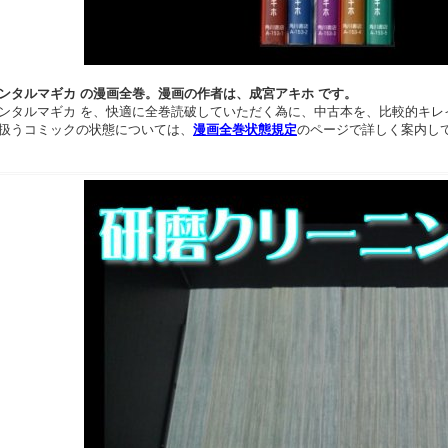
ンタルマギカ の漫画全巻。漫画の作者は、成宮アキホ です。
ンタルマギカ を、快適に全巻読破していただく為に、中古本を、比較的キレ
扱うコミックの状態については、
漫画全巻状態規定
のページで詳しく案内し