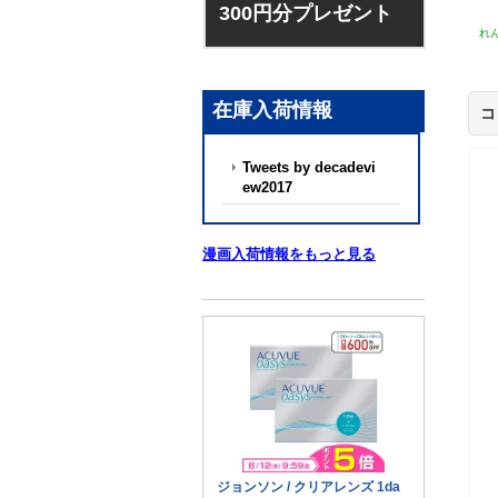
300円分プレゼント
れ
在庫入荷情報
コ
Tweets by decadevi
ew2017
漫画入荷情報をもっと見る