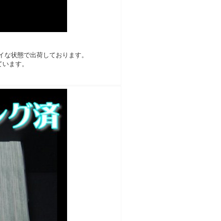
イな状態で出荷しております。
ています。