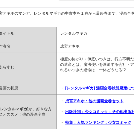
宮アキホのマンガ、レンタルマギカの中古本を１巻から最終巻まで、漫画全
タイトル
レンタルマギカ
作者名
成宮アキホ
極度の怖がり・伊庭いつきは、行方不明だ
の遺産とは、魔法使いを派遣する会社・ア
あらすじ
れるいつきの運命は、一体どうなる!?
漫画の状態
・
[
レンタルマギカ
] 漫画全巻状態規定に
・
成宮アキホ：他の漫画全巻セット
レンタルマギカ
]が、好きな方
・
出版社別：少女コミック：その他出版
にオススメ！他の漫画全巻
・
特集：人気ランキング：少女コミック