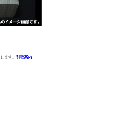
取します。
引取案内