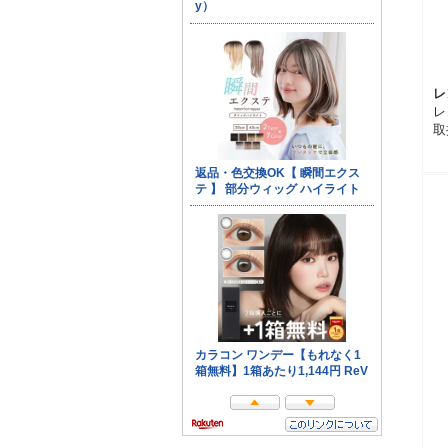
レ
レ
取