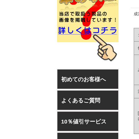
成
初めてのお客様へ
よくあるご質問
[
10％値引サービス