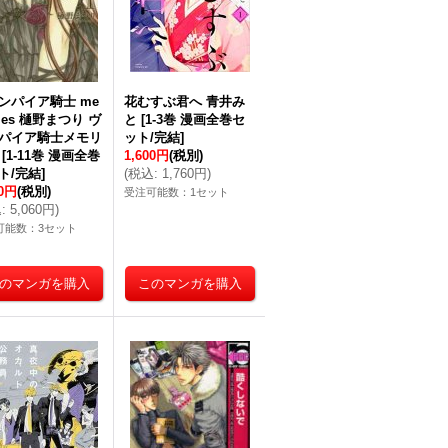
ンパイア騎士 me
花むすぶ君へ 青井み
ies 樋野まつり ヴ
と
[
1-3巻 漫画全巻セ
パイア騎士メモリ
ット/完結
]
[
1-11巻 漫画全巻
1,600円
(税別)
ト/完結
]
(
税込
:
1,760円
)
00円
(税別)
受注可能数：1セット
込
:
5,060円
)
可能数：3セット