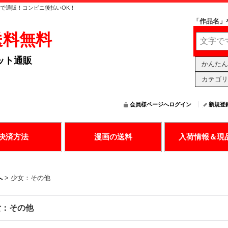
安で通販！コンビニ後払いOK！
「作品名」
送料無料
ット通販
かんたん
カテゴリ
会員様ページへログイン
新規登
の決済で漫画購入
送料無料アリ
日々更新中
決済方法
漫画の送料
入荷情報＆現
へ
>
少女：その他
女：その他