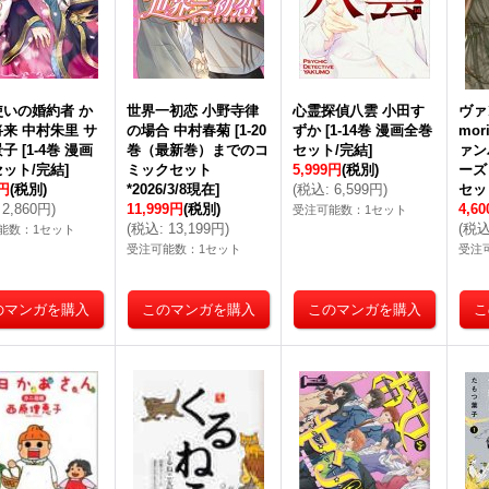
使いの婚約者 か
世界一初恋 小野寺律
心霊探偵八雲 小田す
ヴァ
来 中村朱里 サ
の場合 中村春菊
[
1-20
ずか
[
1-14巻 漫画全巻
mor
景子
[
1-4巻 漫画
巻（最新巻）までのコ
セット/完結
]
ァン
ット/完結
]
ミックセット
5,999円
(税別)
ーズ
0円
(税別)
*2026/3/8現在
]
(
税込
:
6,599円
)
セッ
2,860円
)
11,999円
(税別)
4,6
受注可能数：1セット
(
税込
:
13,199円
)
(
税
能数：1セット
受注可能数：1セット
受注