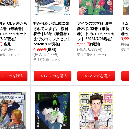
PISTOLS 寿たら
抱かれたい男1位に脅
アイツの大本命 田中
サム
-11巻（最新巻）
されています。 桜日
鈴木
[
1-13巻（最新
江Ｓ
のコミックセット
梯子
[
1-9巻（最新巻）
巻）までのコミックセ
巻セ
4/7/28現在
]
までのコミックセット
ット *2024/7/28現在
]
3,9
0円
(税別)
*2024/7/28現在
]
5,999円
(税別)
(
税
5,940円
)
4,999円
(税別)
(
税込
:
6,599円
)
受注
(
税込
:
5,499円
)
能数：1セット
受注可能数：1セット
受注可能数：3セット