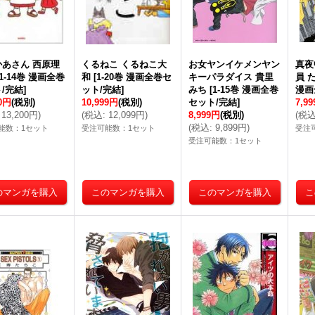
かあさん 西原理
くるねこ くるねこ大
お女ヤンイケメンヤン
真夜
1-14巻 漫画全巻
和
[
1-20巻 漫画全巻セ
キーパラダイス 貴里
員 
/完結
]
ット/完結
]
みち
[
1-15巻 漫画全巻
漫画
00円
(税別)
10,999円
(税別)
セット/完結
]
7,9
13,200円
)
(
税込
:
12,099円
)
8,999円
(税別)
(
税
(
税込
:
9,899円
)
能数：1セット
受注可能数：1セット
受注
受注可能数：1セット