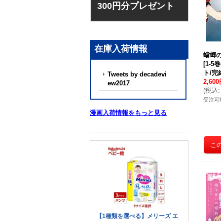
300円分プレゼント
在庫入荷情報
蟷螂
[
1-5
ト/完
Tweets by decadevi
2,60
ew2017
(
税込
:
受注可
漫画入荷情報をもっと見る