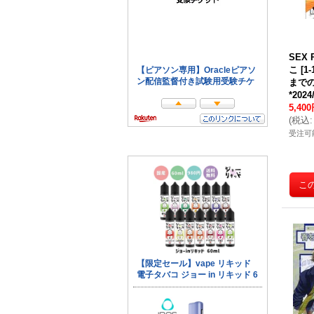
SEX 
こ
[
1
まで
*202
5,40
(
税込
:
受注可