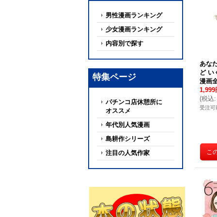
男性漫画ランキング
少女漫画ランキング
内容別で探す
あな
ど い
特集ページ
漫画
1,99
(
税込
:
パチンコ店休憩所に
受注可
オススメ
年代別人気漫画
島耕作シリーズ
注目の人気作家