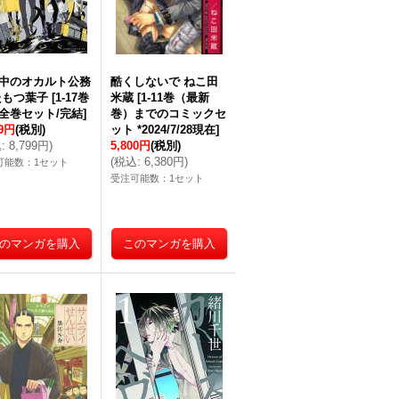
中のオカルト公務
酷くしないで ねこ田
たもつ葉子
[
1-17巻
米蔵
[
1-11巻（最新
全巻セット/完結
]
巻）までのコミックセ
99円
(税別)
ット *2024/7/28現在
]
込
:
8,799円
)
5,800円
(税別)
(
税込
:
6,380円
)
可能数：1セット
受注可能数：1セット