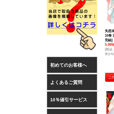
失恋未
10巻
完結
]
5,99
(
税込
:
受注可
初めてのお客様へ
よくあるご質問
10％値引サービス