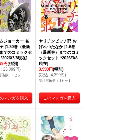
ムジョーカー 名
ヤリチンビッチ部 お
子
[
1-30巻（最新
げれつたなか
[
1-6巻
までのコミックセ
（最新巻）までのコミ
*2026/3/8現在
]
ックセット *2026/3/8
999円
(税別)
現在
]
込
:
23,099円
)
3,999円
(税別)
(
税込
:
4,399円
)
可能数：1セット
受注可能数：1セット