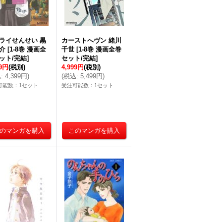
ライせんせい 黒
カーストへヴン 緒川
介
[
1-8巻 漫画全
千世
[
1-8巻 漫画全巻
ット/完結
]
セット/完結
]
99円
(税別)
4,999円
(税別)
込
:
4,399円
)
(
税込
:
5,499円
)
可能数：1セット
受注可能数：1セット