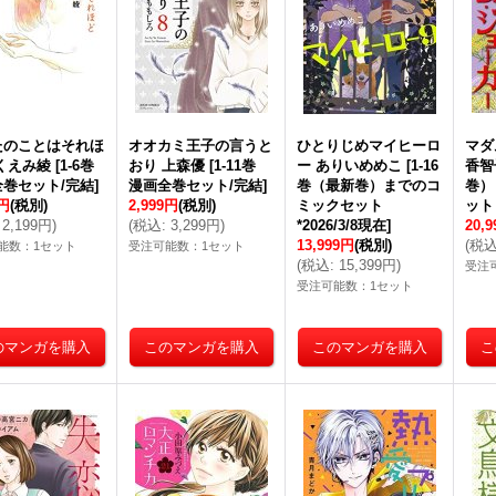
たのことはそれほ
オオカミ王子の言うと
ひとりじめマイヒーロ
マダ
くえみ綾
[
1-6巻
おり 上森優
[
1-11巻
ー ありいめめこ
[
1-16
香智
全巻セット/完結
]
漫画全巻セット/完結
]
巻（最新巻）までのコ
巻）
9円
(税別)
2,999円
(税別)
ミックセット
ット 
2,199円
)
(
税込
:
3,299円
)
*2026/3/8現在
]
20,
13,999円
(税別)
(
税
能数：1セット
受注可能数：1セット
(
税込
:
15,399円
)
受注
受注可能数：1セット