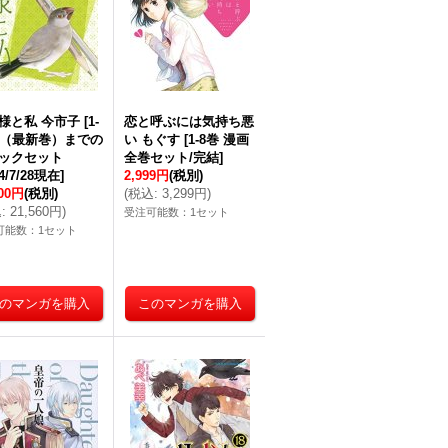
様と私 今市子
[
1-
恋と呼ぶには気持ち悪
巻（最新巻）までの
い もぐす
[
1-8巻 漫画
ックセット
全巻セット/完結
]
24/7/28現在
]
2,999円
(税別)
600円
(税別)
(
税込
:
3,299円
)
込
:
21,560円
)
受注可能数：1セット
可能数：1セット