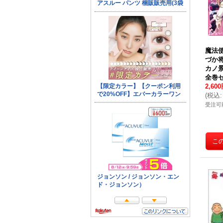
魔法
づか将
カノ
全巻セ
2,60
(
税込
:
受注可