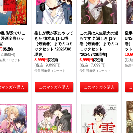
の檻 彩景でりこ
推しが我が家にやって
この男は人生最大の過
皇帝
巻 漫画全巻セッ
きた 慎本真
[
1-13巻
ちです 九瀬しき
[
1-9
UNS
結
]
（最新巻）までのコミ
巻（最新巻）までのコ
巻）
0円
(税別)
ックセット *2026/3/8
ミックセット
ット 
2,860円
)
現在
]
*2024/7/28現在
]
10,
8,999円
(税別)
6,999円
(税別)
(
税
能数：1セット
(
税込
:
9,899円
)
(
税込
:
7,699円
)
受注
受注可能数：1セット
受注可能数：1セット