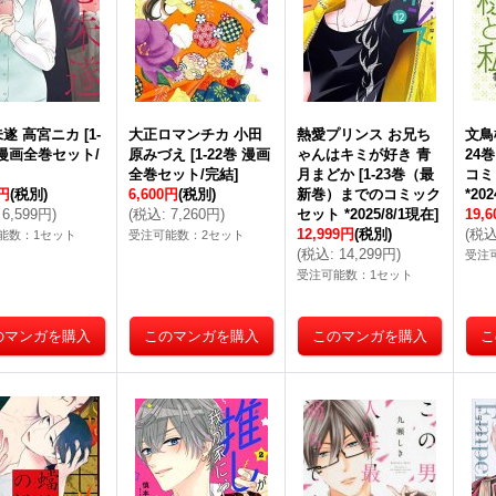
遂 高宮ニカ
[
1-
大正ロマンチカ 小田
熱愛プリンス お兄ち
文鳥
 漫画全巻セット/
原みづえ
[
1-22巻 漫画
ゃんはキミが好き 青
24
全巻セット/完結
]
月まどか
[
1-23巻（最
コミ
9円
(税別)
6,600円
(税別)
新巻）までのコミック
*20
6,599円
)
(
税込
:
7,260円
)
セット *2025/8/1現在
]
19,
12,999円
(税別)
(
税
能数：1セット
受注可能数：2セット
(
税込
:
14,299円
)
受注
受注可能数：1セット