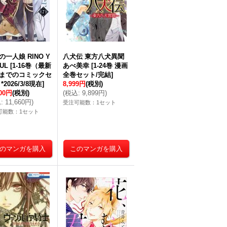
の一人娘 RINO Y
八犬伝 東方八犬異聞
UL
[
1-16巻（最新
あべ美幸
[
1-24巻 漫画
までのコミックセ
全巻セット/完結
]
*2026/3/8現在
]
8,999円
(税別)
600円
(税別)
(
税込
:
9,899円
)
込
:
11,660円
)
受注可能数：1セット
可能数：1セット