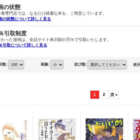
画の状態
全巻専門店では、なるだけ綺麗な本を、ご用意しています。
漫画の状態について詳しく見る
5％引取制度
終わった漫画は、全品サイト表示額の75％で引取いたします。
5％引取について詳しく見る
示数
:
画像
:
並び順
:
表
1
2
次
»