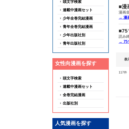
頭文字検索
■漫
連載中漫画セット
漫画
→ 
少年全巻完結漫画
青年全巻完結漫画
■7
少年出版社別
読み
→ 7
青年出版社別
表
女性向漫画を探す
117
件
頭文字検索
連載中漫画セット
全巻完結漫画
出版社別
人気漫画を探す