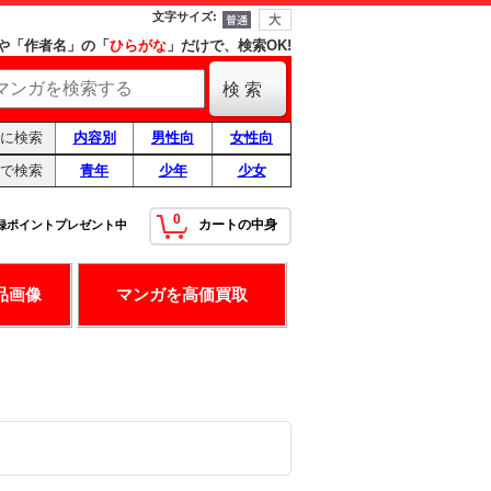
文字サイズ
:
や「作者名」の「
ひらがな
」だけで、検索OK!
に検索
内容別
男性向
女性向
で検索
青年
少年
少女
0
カートの中身
録ポイントプレゼント中
！
最高の条件です！
品画像
マンガを高価買取