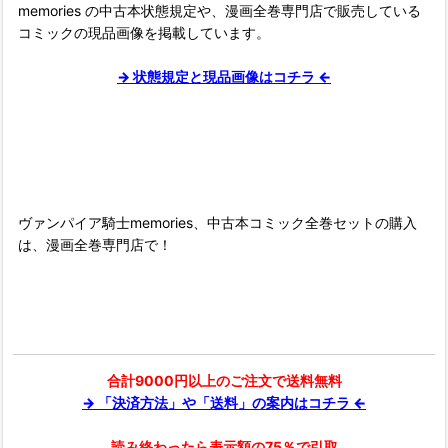
memories の中古本状態規定や、漫画全巻専門店で販売している
コミックの現品画像を掲載しています。
→ 状態規定と現品画像はコチラ ←
■
ヴァンパイア騎士memories、中古本コミック全巻セットの購入
は、漫画全巻専門店で！
合計9000円以上のご注文で送料無料
→ 「決済方法」や「送料」の案内はコチラ ←
読み終わったら表示額の75％で引取