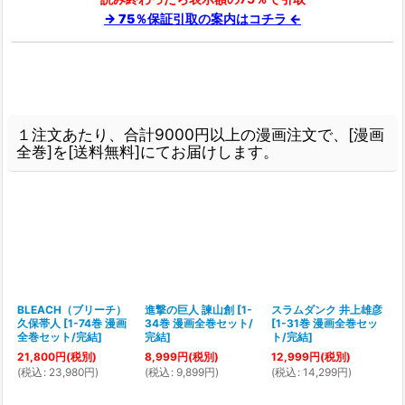
→ 75％保証引取の案内はコチラ ←
１注文あたり、合計9000円以上の漫画注文で、[漫画
全巻]を[送料無料]にてお届けします。
2
BLEACH（ブリーチ）
進撃の巨人 諫山創
[
1-
スラムダンク 井上雄彦
久保帯人
[
1-74巻 漫画
34巻 漫画全巻セット/
[
1-31巻 漫画全巻セッ
全巻セット/完結
]
完結
]
ト/完結
]
21,800
円
(税別)
8,999
円
(税別)
12,999
円
(税別)
(
税込
:
23,980
円
)
(
税込
:
9,899
円
)
(
税込
:
14,299
円
)
(