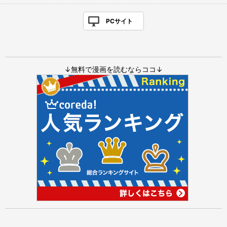
PCサイト
↓無料で漫画を読むならココ↓