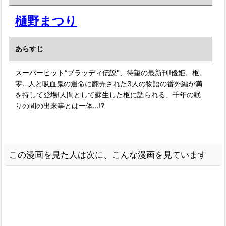
樋野まつり
あらすじ
スーパーヒット“ブラッディ伝説"、待望の最新刊!優姫、枢、
零…人と吸血鬼の運命に翻弄された3人の物語の番外編が満
を持して登場!人間として蘇生した枢に語られる、千年の眠
りの間の出来事とは一体…!?
この漫画を見た人は次に、こんな漫画を見ています