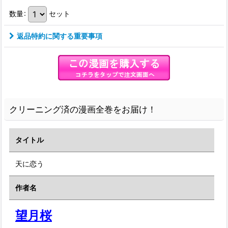
数量
:
セット
返品特約に関する重要事項
クリーニング済の漫画全巻をお届け！
タイトル
天に恋う
作者名
望月桜