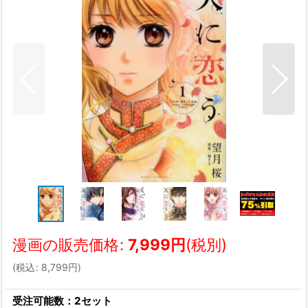
漫画の販売価格
:
7,999
円
(税別)
(
税込
:
8,799
円
)
受注可能数：2セット