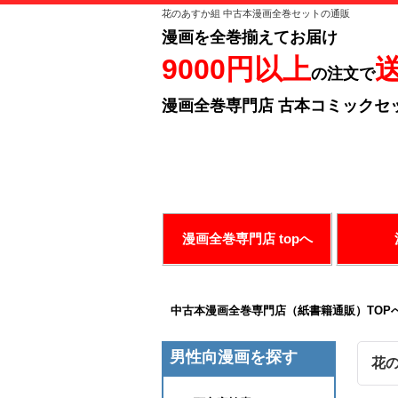
花のあすか組 中古本漫画全巻セットの通販
漫画を全巻揃えてお届け
9000円以上
の注文で
漫画全巻専門店 古本コミックセ
ありがとうございます！
お好み
漫画全巻専門店 topへ
中古本漫画全巻専門店（紙書籍通販）TOP
男性向漫画を探す
花の