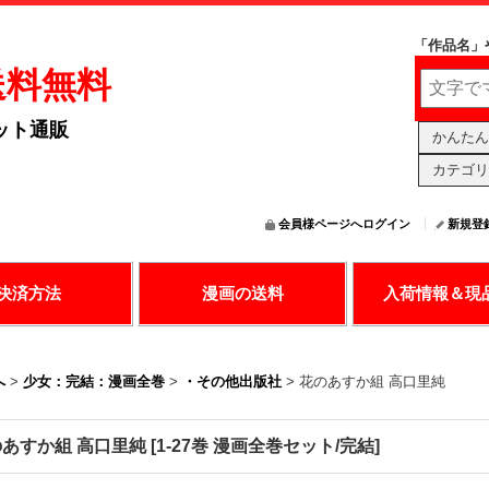
「作品名」
送料無料
ット通販
かんたん
カテゴリ
会員様ページへログイン
新規登
の決済で漫画購入
送料無料アリ
日々更新中
決済方法
漫画の送料
入荷情報＆現
へ
>
少女：完結：漫画全巻
>
・その他出版社
>
花のあすか組 高口里純
あすか組 高口里純
[
1-27巻 漫画全巻セット/完結
]