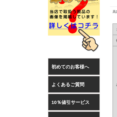
高
初めてのお客様へ
よくあるご質問
10％値引サービス