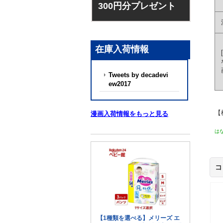
300円分プレゼント
在庫入荷情報
[
Tweets by decadevi
ew2017
【
漫画入荷情報をもっと見る
は
コ