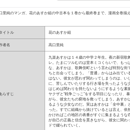
口里純のマンガ、花のあすか組の中古本を１巻から最終巻まで、漫画全巻揃
タイトル
花のあすか組
作者名
高口里純
九楽あすかは１４歳の中学２年生。夜の新宿歌
レ。たまにツルむのは堂本ミコくらいで、もっ
な、あすかは、歌舞伎町という言わば特別な街
ちと出会ってしまう。「普通」からはみ出てい
はない。彼女が思わず関わってしまうのは、い
に、苦しんでいたりする行き場を失ったような
はじめは関わりを持たないようにするような素
あらすじ
ヤクザと“戦争ごっこ”をする羽目になったり、
がら、彼女たちの窮地を救ってしまう。あすか
るような少女なのだ。実はあすかは「全中裏」
った。すでに組織から抜けているとは言え、依
かければこの地区の表番がすぐに集まるような
が自己の正義と信念を貫きながら、彼女に関わ
ドで綴られていく。