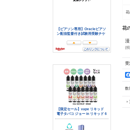
花
花
漫
(
税
受
数