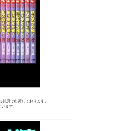
な状態で出荷しております。
ています。