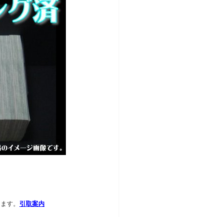
します。
引取案内