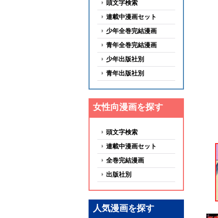
頭文字検索
連載中漫画セット
少年全巻完結漫画
青年全巻完結漫画
少年出版社別
青年出版社別
女性向漫画を探す
頭文字検索
連載中漫画セット
全巻完結漫画
出版社別
人気漫画を探す