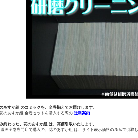
のあすか組 のコミックを、全巻揃えてお届けします。
花のあすか組 全巻セットを購入する際の
送料案内
み終わった、花のあすか組 は、高価引取いたします。
 漫画全巻専門店で購入の、花のあすか組 は、サイト表示価格の75％で引取