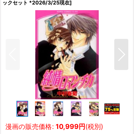
ックセット *2026/3/25現在
]
漫画の販売価格
:
10,999
円
(税別)