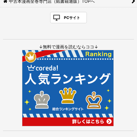
中古本漫画全巻専門店（紙書籍通販）TOPへ
PCサイト
↓無料で漫画を読むならココ↓