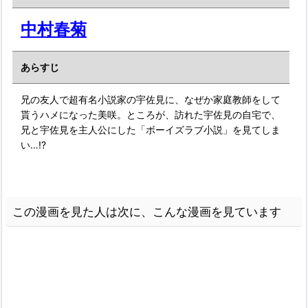
中村春菊
あらすじ
兄の友人で超有名小説家の宇佐見に、なぜか家庭教師をして
貰うハメになった美咲。ところが、訪れた宇佐見の自宅で、
兄と宇佐見を主人公にした「ボーイズラブ小説」を見てしま
い…!?
この漫画を見た人は次に、こんな漫画を見ています