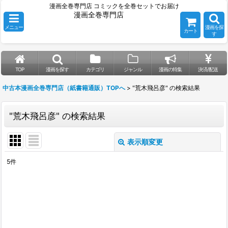
漫画全巻専門店 コミックを全巻セットでお届け
漫画全巻専門店
メニュー
漫画を探
カート
す
TOP
漫画を探す
カテゴリ
ジャンル
漫画の特集
決済/配送
中古本漫画全巻専門店（紙書籍通販）TOPへ
>
"荒木飛呂彦"
の
検索結果
"荒木飛呂彦"
の
検索結果
表示順変更
閉じる
5
件
漫画を探す
:
表示数
:
並び順
: