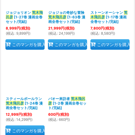
ジョジョリオン
荒木飛
ジョジョの奇妙な冒険
ストーンオーシャン
荒
絞り込む
呂彦
[
1-27巻 漫画全巻
荒木飛呂彦
[
1-63巻 漫
木飛呂彦
[
1-17巻 漫画
セット/完結
]
画全巻セット/完結
]
全巻セット/完結
]
8,999
円
(税別)
21,999
円
(税別)
7,800
円
(税別)
(
税込
:
9,899
円
)
(
税込
:
24,199
円
)
(
税込
:
8,580
円
)
このマンガを購入
このマンガを購入
このマンガを購入
スティールボールラン
バオー来訪者
荒木飛呂
荒木飛呂彦
[
1-24巻 漫
彦
[
1-2巻 漫画全巻セッ
画全巻セット/完結
]
ト/完結
]
12,999
円
(税別)
600
円
(税別)
(
税込
:
14,299
円
)
(
税込
:
660
円
)
このマンガを購入