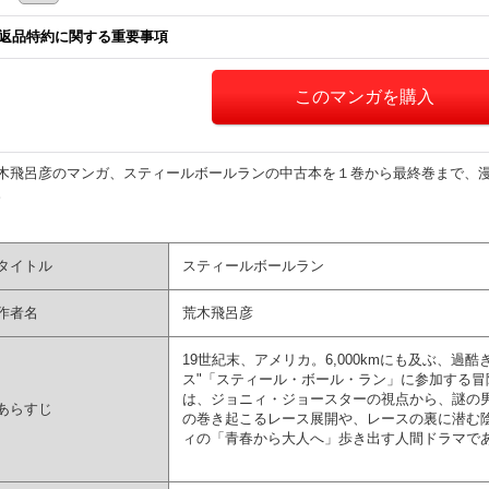
返品特約に関する重要事項
木飛呂彦のマンガ、スティールボールランの中古本を１巻から最終巻まで、
。
タイトル
スティールボールラン
作者名
荒木飛呂彦
19世紀末、アメリカ。6,000kmにも及ぶ、過
ス"「スティール・ボール・ラン」に参加する
は、ジョニィ・ジョースターの視点から、謎の
あらすじ
の巻き起こるレース展開や、レースの裏に潜む
ィの「青春から大人へ」歩き出す人間ドラマで