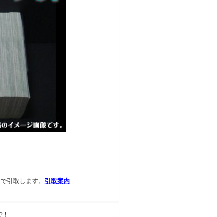
％で引取します。
引取案内
で！