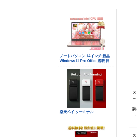
ス
→
読
→
ス