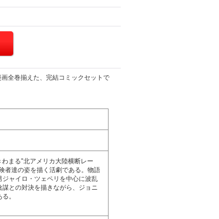
漫画全巻揃えた、完結コミックセットで
酷きわまる"北アメリカ大陸横断レー
冒険者達の姿を描く活劇である。物語
男ジャイロ・ツェペリを中心に波乱
陰謀との対決を描きながら、ジョニ
ある。