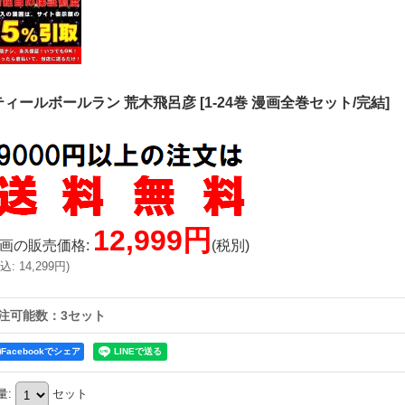
ティールボールラン 荒木飛呂彦
[
1-24巻 漫画全巻セット/完結
]
12,999円
画の販売価格
:
(税別)
込
:
14,299円
)
注可能数：3セット
Facebookでシェア
量
:
セット