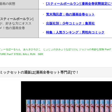
漫画の状態
・
[
スティールボールラン
] 漫画全巻状態規定
・
荒木飛呂彦：他の漫画全巻セット
スティールボールラン
]
が、好きな方にオスス
・
出版社別：少年コミック：集英社
メ！他の漫画全巻
・
特集：人気ランキング：男性向コミック
てぃーるぼーるらん あらきひろひこ じょじょのきみょうなぼうけん ジョジョの奇妙な冒険 Part7 スティ
TURE Part7 STEEL BALL RUN SBR
ミックセットの通販は[漫画全巻セット専門店]で！