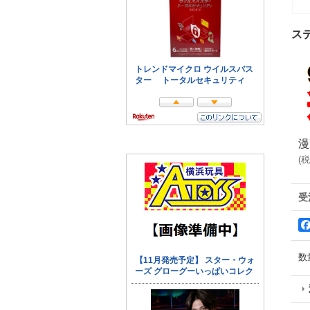
ス
漫
(
税
受
数