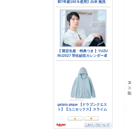
ス
ス
取