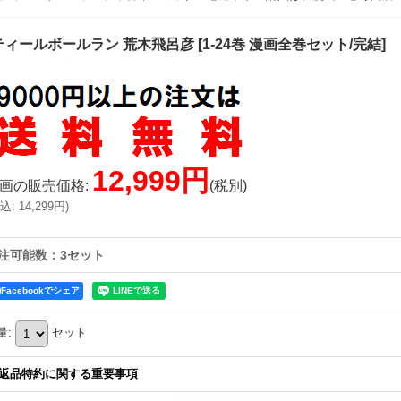
ティールボールラン 荒木飛呂彦
[
1-24巻 漫画全巻セット/完結
]
12,999円
画の販売価格
:
(税別)
込
:
14,299円
)
注可能数：3セット
Facebookでシェア
量
:
セット
返品特約に関する重要事項