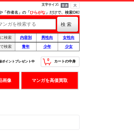
文字サイズ
:
や「作者名」の「
ひらがな
」だけで、検索OK!
に検索
内容別
男性向
女性向
で検索
青年
少年
少女
0
カートの中身
録ポイントプレゼント中
！
最高の条件です！
品画像
マンガを高価買取