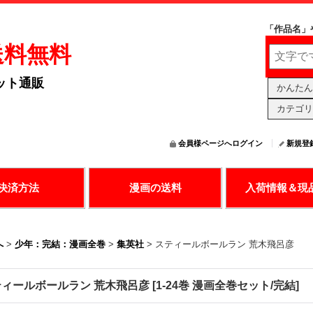
「作品名」
送料無料
ット通販
かんたん
カテゴリ
会員様ページへログイン
新規登
の決済で漫画購入
送料無料アリ
日々更新中
決済方法
漫画の送料
入荷情報＆現
へ
>
少年：完結：漫画全巻
>
集英社
>
スティールボールラン 荒木飛呂彦
ティールボールラン 荒木飛呂彦
[
1-24巻 漫画全巻セット/完結
]