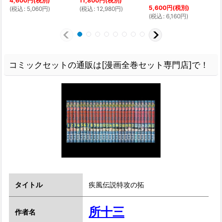
4,600
円
(税別)
11,800
円
(税別)
5,600
円
(税別)
(
税込
:
5,060
円
)
(
税込
:
12,980
円
)
(
(
税込
:
6,160
円
)
コミックセットの通販は[漫画全巻セット専門店]で！
タイトル
疾風伝説特攻の拓
所十三
作者名