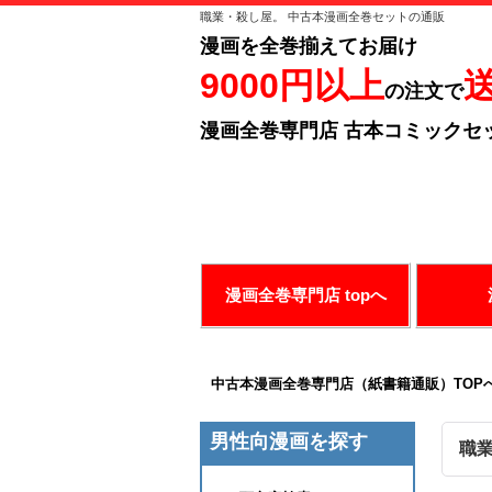
職業・殺し屋。 中古本漫画全巻セットの通販
漫画を全巻揃えてお届け
9000円以上
の注文で
漫画全巻専門店 古本コミックセ
ありがとうございます！
お好み
漫画全巻専門店 topへ
中古本漫画全巻専門店（紙書籍通販）TOP
男性向漫画を探す
職業