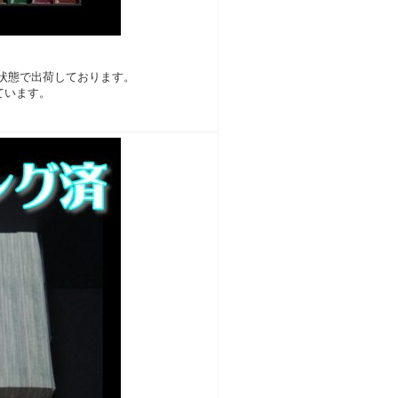
状態で出荷しております。
ています。