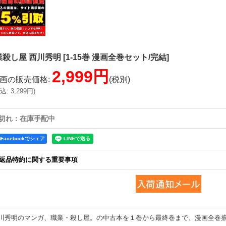
業殺し屋 西川秀明
[
1-15巻 漫画全巻セット/完結
]
2,999円
画の販売価格
:
(税別)
込
:
3,299円
)
切れ：在庫手配中
Facebookでシェア
返品特約に関する重要事項
川秀明のマンガ、職業・殺し屋。の中古本を１巻から最終巻まで、漫画全巻