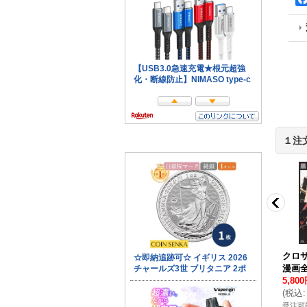
１注
スポリス異邦警
猿ロック 芹沢直樹
[
1-
極悪がんぼ 東風孝広
クロサ
ぎむらしんいち
22巻 漫画全巻セット/
[
1-16巻 漫画全巻セッ
漫画
巻 漫画全巻セッ
完結
]
ト/完結
]
5,80
]
3,300円
(税別)
3,999円
(税別)
(
税込
:
円
(税別)
(
税込
:
3,630円
)
(
税込
:
4,399円
)
受注可