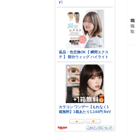
職
職
取