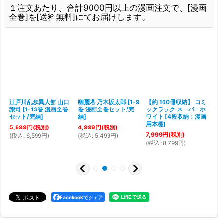
１注文あたり、合計9000円以上の漫画注文で、[漫画
全巻]を[送料無料]にてお届けします。
ー
江戸川乱歩異人館 山口
幽麗塔 乃木坂太郎
[
1-9
【約 160冊収納】 コミ
譲司
[
1-13巻 漫画全巻
巻 漫画全巻セット/完
ックラック スーパーホ
[
セット/完結
]
結
]
ワイト
[
4段収納：漫画
用本棚
]
5,999
円
(税別)
4,999
円
(税別)
7,999
円
(税別)
(
税込
:
6,599
円
)
(
税込
:
5,499
円
)
(
(
税込
:
8,799
円
)
Facebookでシェア