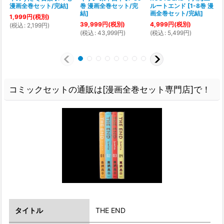
漫画全巻セット/完結
]
巻 漫画全巻セット/完
ルートエンド
[
1-8巻 漫
結
]
画全巻セット/完結
]
1,999
円
(税別)
39,999
円
(税別)
4,999
円
(税別)
(
税込
:
2,199
円
)
1
(
税込
:
43,999
円
)
(
税込
:
5,499
円
)
(
コミックセットの通販は[漫画全巻セット専門店]で！
タイトル
THE END