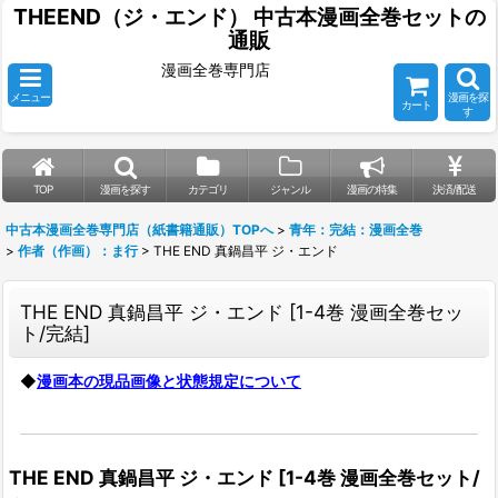
THEEND（ジ・エンド） 中古本漫画全巻セットの
通販
漫画全巻専門店
メニュー
漫画を探
カート
す
TOP
漫画を探す
カテゴリ
ジャンル
漫画の特集
決済/配送
中古本漫画全巻専門店（紙書籍通販）TOPへ
>
青年：完結：漫画全巻
>
作者（作画）：ま行
>
THE END 真鍋昌平 ジ・エンド
THE END 真鍋昌平 ジ・エンド
[
1-4巻 漫画全巻セッ
ト/完結
]
◆
漫画本の現品画像と状態規定について
THE END 真鍋昌平 ジ・エンド
[
1-4巻 漫画全巻セット/