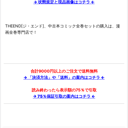
→ 状態規定と現品画像はコチラ ←
THEEND[ジ・エンド]、中古本コミック全巻セットの購入は、漫
画全巻専門店で！
合計9000円以上のご注文で送料無料
→ 「決済方法」や「送料」の案内はコチラ ←
読み終わったら表示額の75％で引取
→ 75％保証引取の案内はコチラ ←