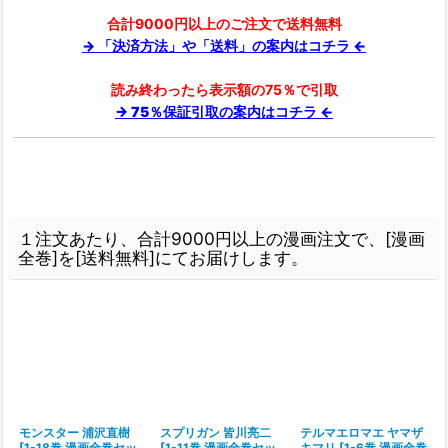
合計9000円以上のご注文で送料無料
→ 「決済方法」や「送料」の案内はコチラ ←
読み終わったら表示額の75％で引取
→ 75％保証引取の案内はコチラ ←
１注文あたり、合計9000円以上の漫画注文で、[漫画
全巻]を[送料無料]にてお届けします。
大
モンスター 浦沢直樹
スプリガン 皆川亮二
テルマエロマエ ヤマザ
セ
[
1-18巻 漫画全巻セッ
[
1-11巻 漫画全巻セッ
キマリ
[
1-6巻 漫画全巻
[