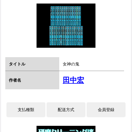
タイトル
女神の鬼
田中宏
作者名