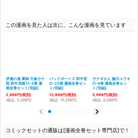
この漫画を見た人は次に、こんな漫画を見ています
伊達の鬼 軍師 片倉小十
バッドボーイズ 田中宏
サナギさん 施川ユウキ
郎 田中克樹
[
1-5巻 漫
[
1-22巻 漫画全巻セッ
[
1-6巻 漫画全巻セッ
[
画全巻セット/完結
]
ト/完結
]
ト/完結
]
2,999
円
(税別)
13,999
円
(税別)
5,999
円
(税別)
1
(
税込
:
3,299
円
)
(
税込
:
15,399
円
)
(
税込
:
6,599
円
)
(
コミックセットの通販は[漫画全巻セット専門店]で！