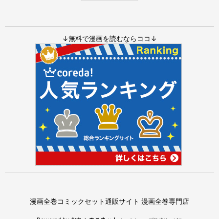
↓無料で漫画を読むならココ↓
漫画全巻コミックセット通販サイト 漫画全巻専門店