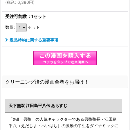
(
税込
:
6,380
円
)
受注可能数：1セット
数量
:
セット
返品特約に関する重要事項
クリーニング済の漫画全巻をお届け！
天下無双 江田島平八伝 あらすじ
「魁!! 男塾」の人気キャラクターである男塾塾長・江田島
平八（えだじま・へいはち）の激動の半生をダイナミックに