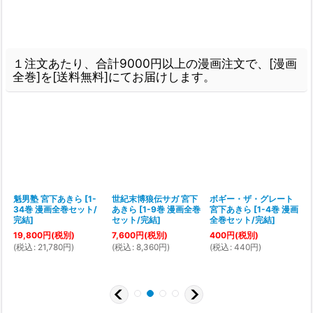
１注文あたり、合計9000円以上の漫画注文で、[漫画
全巻]を[送料無料]にてお届けします。
ら
魁男塾 宮下あきら
[
1-
世紀末博狼伝サガ 宮下
ボギー・ザ・グレート
34巻 漫画全巻セット/
あきら
[
1-9巻 漫画全巻
宮下あきら
[
1-4巻 漫画
[
完結
]
セット/完結
]
全巻セット/完結
]
19,800
円
(税別)
7,600
円
(税別)
400
円
(税別)
(
税込
:
21,780
円
)
(
税込
:
8,360
円
)
(
税込
:
440
円
)
(