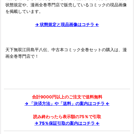
状態規定や、漫画全巻専門店で販売しているコミックの現品画像
を掲載しています。
→ 状態規定と現品画像はコチラ ←
天下無双江田島平八伝、中古本コミック全巻セットの購入は、漫
画全巻専門店で！
合計9000円以上のご注文で送料無料
→ 「決済方法」や「送料」の案内はコチラ ←
読み終わったら表示額の75％で引取
→ 75％保証引取の案内はコチラ ←