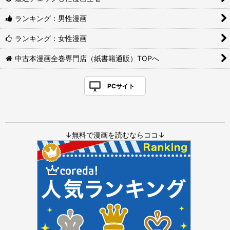
ランキング：男性漫画
ランキング：女性漫画
中古本漫画全巻専門店（紙書籍通販）TOPへ
PCサイト
↓無料で漫画を読むならココ↓