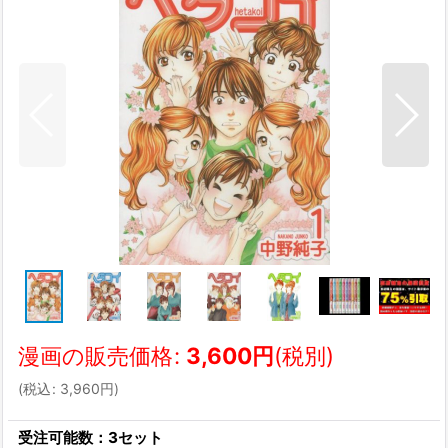
漫画の販売価格
:
3,600
円
(税別)
(
税込
:
3,960
円
)
受注可能数：3セット