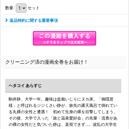
数量
:
セット
返品特約に関する重要事項
クリーニング済の漫画全巻をお届け！
ヘタコイ あらすじ
駒井静、大学一年。趣味は盆栽いじりにヌカ床。「御隠居
様」と呼ばれるジジくさい静が、旅先の露天風呂で倒れてい
る丸裸の女性と遭遇！ 初めて生身の裸を目撃してしまう。
その後、大学で入った「旅と温泉愛好会」の先輩・流香があ
の裸の女性だと気づいた静は、直視できず…。波乱の大学生