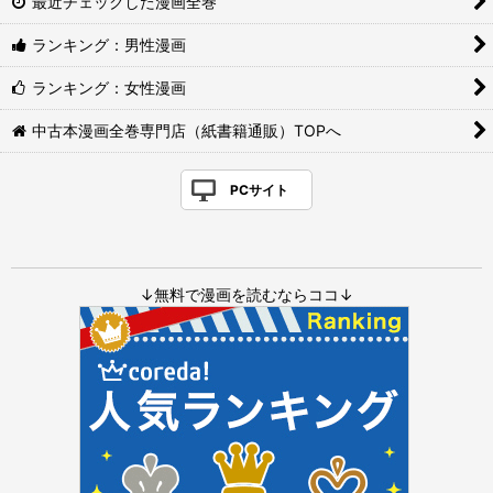
最近チェックした漫画全巻
ランキング：男性漫画
ランキング：女性漫画
中古本漫画全巻専門店（紙書籍通販）TOPへ
PCサイト
↓無料で漫画を読むならココ↓