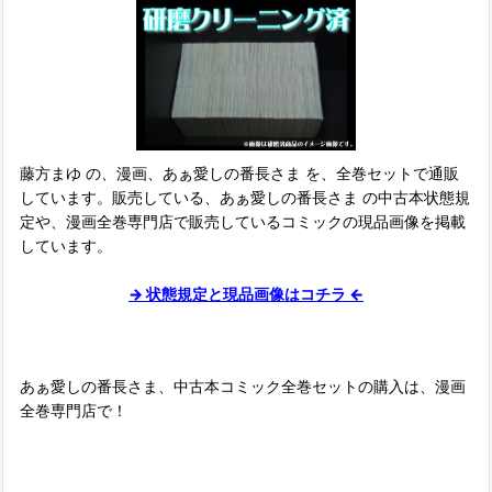
藤方まゆ の、漫画、あぁ愛しの番長さま を、全巻セットで通販
しています。販売している、あぁ愛しの番長さま の中古本状態規
定や、漫画全巻専門店で販売しているコミックの現品画像を掲載
しています。
→ 状態規定と現品画像はコチラ ←
あぁ愛しの番長さま、中古本コミック全巻セットの購入は、漫画
全巻専門店で！