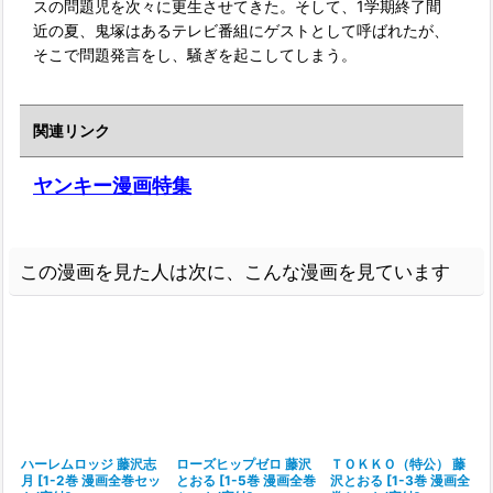
スの問題児を次々に更生させてきた。そして、1学期終了間
近の夏、鬼塚はあるテレビ番組にゲストとして呼ばれたが、
そこで問題発言をし、騒ぎを起こしてしまう。
関連リンク
ヤンキー漫画特集
この漫画を見た人は次に、こんな漫画を見ています
ハーレムロッジ 藤沢志
ローズヒップゼロ 藤沢
ＴＯＫＫＯ（特公） 藤
月
[
1-2巻 漫画全巻セッ
とおる
[
1-5巻 漫画全巻
沢とおる
[
1-3巻 漫画全