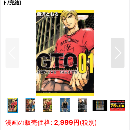
ト/完結
]
漫画の販売価格
:
2,999
円
(税別)