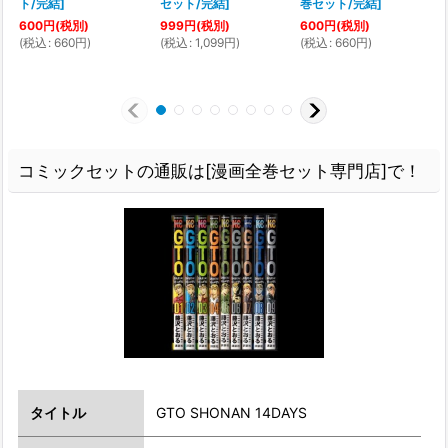
ト/完結
]
セット/完結
]
巻セット/完結
]
600
円
(税別)
999
円
(税別)
600
円
(税別)
(
税込
:
660
円
)
(
税込
:
1,099
円
)
(
税込
:
660
円
)
(
コミックセットの通販は[漫画全巻セット専門店]で！
タイトル
GTO SHONAN 14DAYS