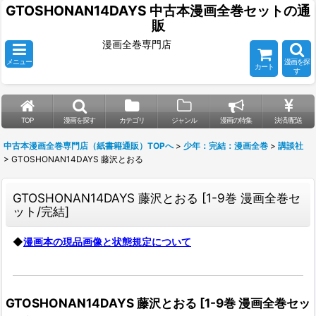
GTOSHONAN14DAYS 中古本漫画全巻セットの通
販
漫画全巻専門店
メニュー
漫画を探
カート
す
TOP
漫画を探す
カテゴリ
ジャンル
漫画の特集
決済/配送
中古本漫画全巻専門店（紙書籍通販）TOPへ
>
少年：完結：漫画全巻
>
講談社
>
GTOSHONAN14DAYS 藤沢とおる
GTOSHONAN14DAYS 藤沢とおる
[
1-9巻 漫画全巻セ
ット/完結
]
◆
漫画本の現品画像と状態規定について
GTOSHONAN14DAYS 藤沢とおる
[
1-9巻 漫画全巻セッ