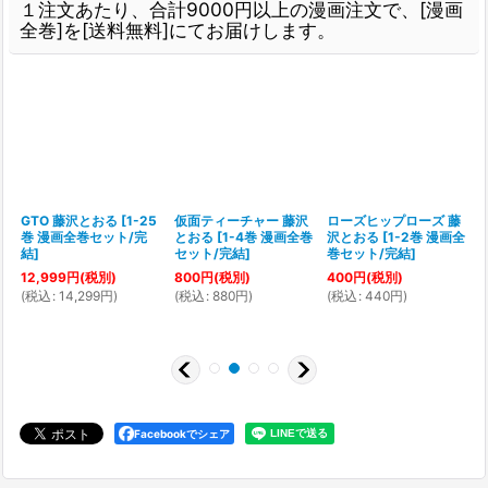
１注文あたり、合計9000円以上の漫画注文で、[漫画
全巻]を[送料無料]にてお届けします。
る
GTO 藤沢とおる
[
1-25
仮面ティーチャー 藤沢
ローズヒップローズ 藤
巻 漫画全巻セット/完
とおる
[
1-4巻 漫画全巻
沢とおる
[
1-2巻 漫画全
[
結
]
セット/完結
]
巻セット/完結
]
12,999
円
(税別)
800
円
(税別)
400
円
(税別)
(
税込
:
14,299
円
)
(
税込
:
880
円
)
(
税込
:
440
円
)
(
Facebookでシェア