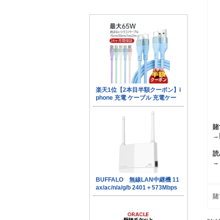
賭
→
読
→
賭