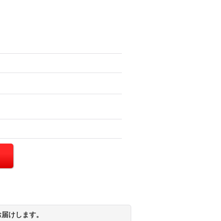
お届けします。