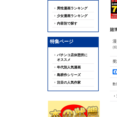
男性漫画ランキング
少女漫画ランキング
内容別で探す
賭
特集ページ
漫
(
税
パチンコ店休憩所に
オススメ
受
年代別人気漫画
島耕作シリーズ
注目の人気作家
数