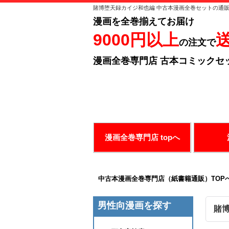
賭博堕天録カイジ和也編 中古本漫画全巻セットの通
漫画を全巻揃えてお届け
9000円以上
の注文で
漫画全巻専門店 古本コミックセ
ありがとうございます！
お好み
漫画全巻専門店 topへ
中古本漫画全巻専門店（紙書籍通販）TOP
男性向漫画を探す
賭