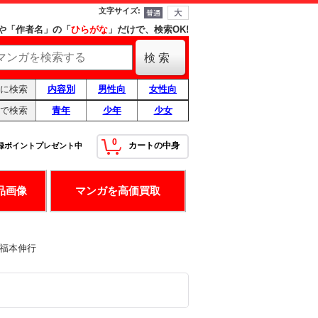
文字サイズ
:
や「作者名」の「
ひらがな
」だけで、検索OK!
に検索
内容別
男性向
女性向
で検索
青年
少年
少女
0
カートの中身
録ポイントプレゼント中
！
最高の条件です！
品画像
マンガを高価買取
 福本伸行