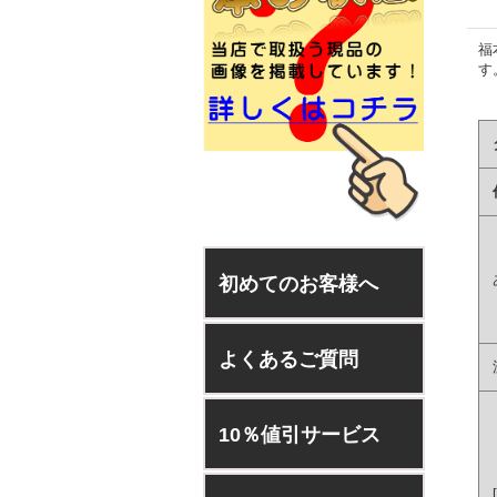
福
す
初めてのお客様へ
よくあるご質問
10％値引サービス
[