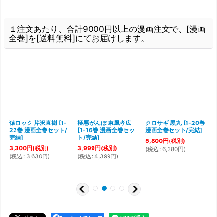
１注文あたり、合計9000円以上の漫画注文で、[漫画
全巻]を[送料無料]にてお届けします。
猿ロック 芹沢直樹
[
1-
極悪がんぼ 東風孝広
クロサギ 黒丸
[
1-20巻
22巻 漫画全巻セット/
[
1-16巻 漫画全巻セッ
漫画全巻セット/完結
]
[
完結
]
ト/完結
]
5,800
円
(税別)
3,300
円
(税別)
3,999
円
(税別)
(
税込
:
6,380
円
)
(
税込
:
3,630
円
)
(
税込
:
4,399
円
)
(