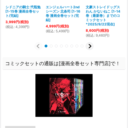
シドニアの騎士 弐瓶勉
エンジェルハート2nd
文豪ストレイドッグス
[
1-15巻 漫画全巻セッ
シーズン 北条司
[
1-16
わん かないねこ
[
1-14
ト/完結
]
巻 漫画全巻セット/完
巻（最新巻）までのコ
結
]
ミックセット
3,999
円
(税別)
*2025/9/22現在
]
4,999
円
(税別)
(
税込
:
4,399
円
)
(
8,600
円
(税別)
(
税込
:
5,499
円
)
(
税込
:
9,460
円
)
コミックセットの通販は[漫画全巻セット専門店]で！