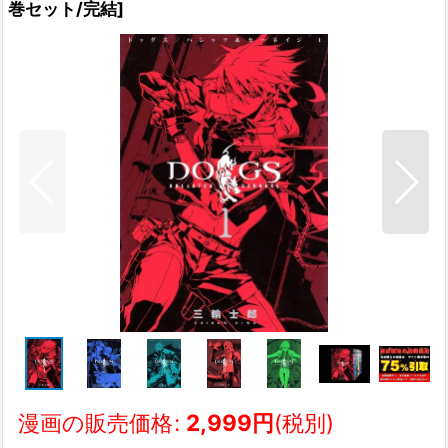
巻セット/完結
]
漫画の販売価格
:
2,999
円
(税別)