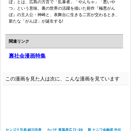
ぼ」とは、広島の方言で「乱暴者」「やんちゃ」「悪いや
つ」という意味。裏の世界の活躍を描いた前作『極悪がん
ぼ』の主人公・神崎と、表舞台に生きる二宮が交わるとき、
新たな「がんぼ」が誕生する!
関連リンク
裏社会漫画特集
この漫画を見た人は次に、こんな漫画を見ています
センゴク兄弟 細川忠孝
カバチ 東風孝広
[
1-39
新 ナニワ金融道 外伝