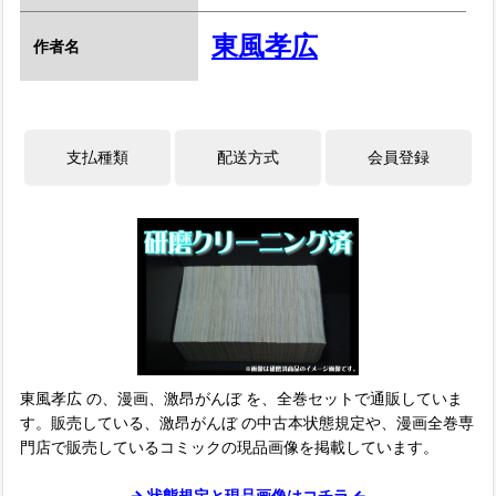
東風孝広
作者名
東風孝広 の、漫画、激昂がんぼ を、全巻セットで通販していま
す。販売している、激昂がんぼ の中古本状態規定や、漫画全巻専
門店で販売しているコミックの現品画像を掲載しています。
→ 状態規定と現品画像はコチラ ←