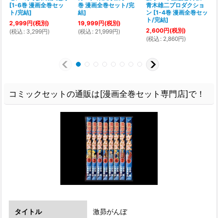
[
1-6巻 漫画全巻セッ
巻 漫画全巻セット/完
青木雄二プロダクショ
ト/完結
]
結
]
ン
[
1-4巻 漫画全巻セッ
ト/完結
]
2,999
円
(税別)
19,999
円
(税別)
(
2,600
円
(税別)
(
税込
:
3,299
円
)
(
税込
:
21,999
円
)
(
税込
:
2,860
円
)
コミックセットの通販は[漫画全巻セット専門店]で！
タイトル
激昴がんぼ