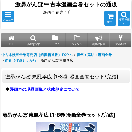
激昴がんぼ 中古本漫画全巻セットの通販
漫画全巻専門店
メニュー
漫画を探
カート
す
TOP
漫画を探す
カテゴリ
ジャンル
漫画の特集
決済/配送
中古本漫画全巻専門店（紙書籍通販）TOPへ
>
青年：完結：漫画全巻
>
作者（作画）：か行
>
激昂がんぼ 東風孝広
激昂がんぼ 東風孝広
[
1-8巻 漫画全巻セット/完結
]
◆
漫画本の現品画像と状態規定について
激昂がんぼ 東風孝広
[
1-8巻 漫画全巻セット/完結
]