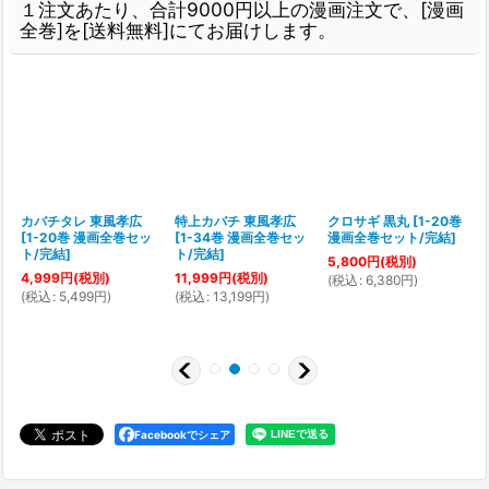
１注文あたり、合計9000円以上の漫画注文で、[漫画
全巻]を[送料無料]にてお届けします。
カバチタレ 東風孝広
特上カバチ 東風孝広
クロサギ 黒丸
[
1-20巻
[
1-20巻 漫画全巻セッ
[
1-34巻 漫画全巻セッ
漫画全巻セット/完結
]
[
ト/完結
]
ト/完結
]
5,800
円
(税別)
4,999
円
(税別)
11,999
円
(税別)
(
税込
:
6,380
円
)
(
税込
:
5,499
円
)
(
税込
:
13,199
円
)
(
Facebookでシェア