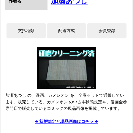
加瀬あつし
作者名
加瀬あつし の、漫画、カメレオン を、全巻セットで通販してい
ます。販売している、カメレオン の中古本状態規定や、漫画全巻
専門店で販売しているコミックの現品画像を掲載しています。
→ 状態規定と現品画像はコチラ ←