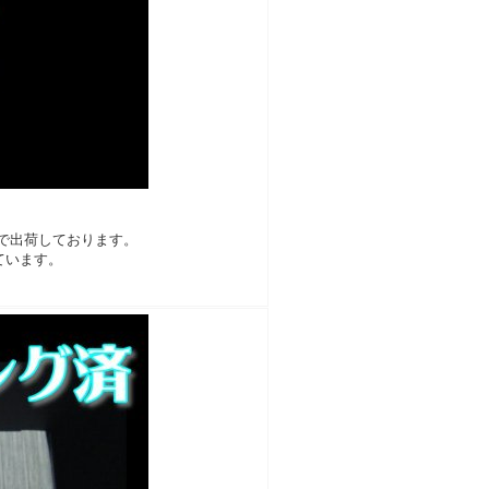
で出荷しております。
ています。