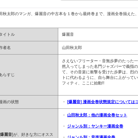
田秋太郎のマンガ、爆麗音の中古本を１巻から最終巻まで、漫画全巻揃えた
タイトル
爆麗音
作者名
山田秋太郎
さえないフリーター・音無歩夢のたった一
然入ってしまった名門ジャズバーで義指の
て、その音楽に衝撃を受けた歩夢は、烈の
あらすじ
トに代わるように、自ら舞台に上がっていく
フィティ、ここに始動!!
漫画の状態
・
[
爆麗音
] 漫画全巻状態規定については
・
山田秋太郎：他の漫画全巻セット
・
ジャンル別：ヤンキー漫画全巻
爆麗音
]が、好きな方にオスス
・
ジャンル別：音楽漫画全巻