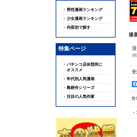
男性漫画ランキング
少女漫画ランキング
内容別で探す
爆
特集ページ
漫
(
税
パチンコ店休憩所に
オススメ
受
年代別人気漫画
島耕作シリーズ
注目の人気作家
数