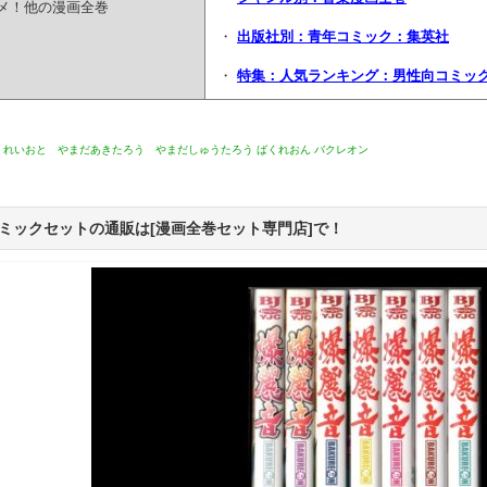
メ！他の漫画全巻
・
出版社別：青年コミック：集英社
・
特集：人気ランキング：男性向コミッ
くれいおと やまだあきたろう やまだしゅうたろう ばくれおん バクレオン
ミックセットの通販は[漫画全巻セット専門店]で！