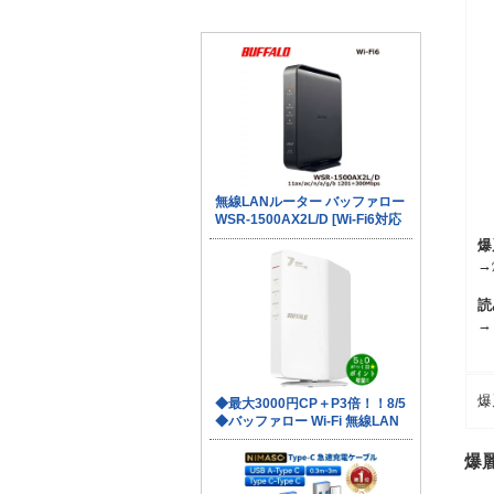
爆
→
読
→
爆
爆